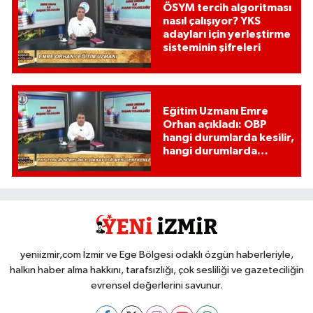
ÖSYM tercih algoritması
nasıl çalışıyor? YKS
adayları için yerleştirme
sisteminin şifreleri
Eğitim Uzmanı Emre
Orhan açıkladı: OBP
hangi durumlarda kesilir,
hangi durumlarda
kesilmez?
yeniizmir,com İzmir ve Ege Bölgesi odaklı özgün haberleriyle,
halkın haber alma hakkını, tarafsızlığı, çok sesliliği ve gazeteciliğin
evrensel değerlerini savunur.