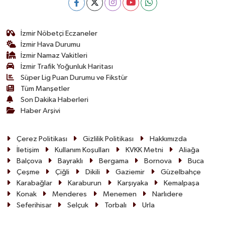
İzmir Nöbetçi Eczaneler
İzmir Hava Durumu
İzmir Namaz Vakitleri
İzmir Trafik Yoğunluk Haritası
Süper Lig Puan Durumu ve Fikstür
Tüm Manşetler
Son Dakika Haberleri
Haber Arşivi
Çerez Politikası
Gizlilik Politikası
Hakkımızda
İletişim
Kullanım Koşulları
KVKK Metni
Aliağa
Balçova
Bayraklı
Bergama
Bornova
Buca
Çeşme
Çiğli
Dikili
Gaziemir
Güzelbahçe
Karabağlar
Karaburun
Karşıyaka
Kemalpaşa
Konak
Menderes
Menemen
Narlıdere
Seferihisar
Selçuk
Torbalı
Urla