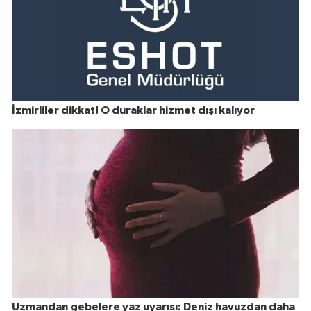
İzmirliler dikkat! O duraklar hizmet dışı kalıyor
Uzmandan gebelere yaz uyarısı: Deniz havuzdan daha