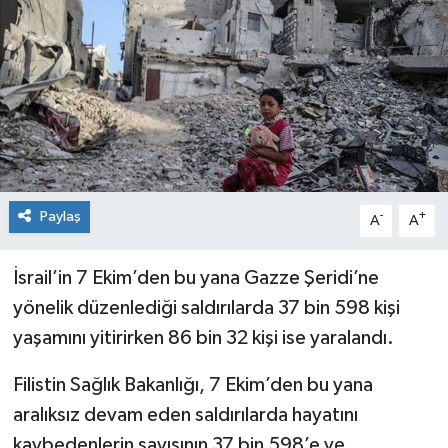
Spor
Teknoloji
Tatil ve Seyahat
Çevre
Paylaş
-
+
A
A
Okul Gazetesi
İsrail’in 7 Ekim’den bu yana Gazze Şeridi’ne
yönelik düzenlediği saldırılarda 37 bin 598 kişi
yaşamını yitirirken 86 bin 32 kişi ise yaralandı.
Filistin Sağlık Bakanlığı, 7 Ekim’den bu yana
aralıksız devam eden saldırılarda hayatını
kaybedenlerin sayısının 37 bin 598’e ve