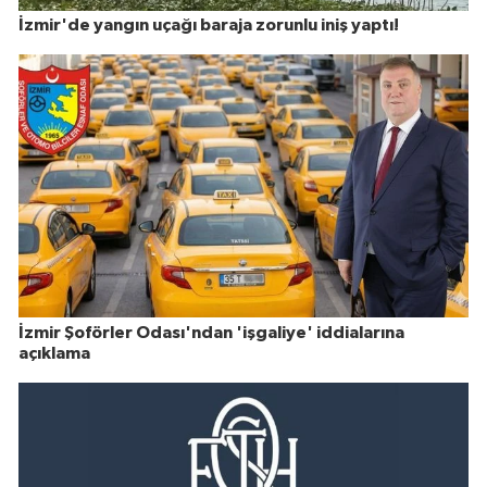
İzmir'de yangın uçağı baraja zorunlu iniş yaptı!
İzmir Şoförler Odası'ndan 'işgaliye' iddialarına
açıklama