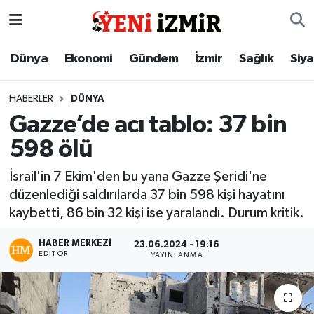
Dünya
İzmir Nöbetçi Eczaneler
Dünya
Ekonomi
Gündem
İzmir
Sağlık
Siy
Ekonomi
İzmir Hava Durumu
HABERLER
DÜNYA
Gazze’de acı tablo: 37 bin
Gündem
İzmir Namaz Vakitleri
598 ölü
İzmir
İzmir Trafik Yoğunluk Haritası
İsrail'in 7 Ekim'den bu yana Gazze Şeridi'ne
düzenlediği saldırılarda 37 bin 598 kişi hayatını
Sağlık
Süper Lig Puan Durumu ve Fikstür
kaybetti, 86 bin 32 kişi ise yaralandı. Durum kritik.
Siyaset
Tüm Manşetler
HABER MERKEZI
23.06.2024 - 19:16
EDITÖR
YAYINLANMA
Magazin
Son Dakika Haberleri
Resmi İlanlar
Haber Arşivi