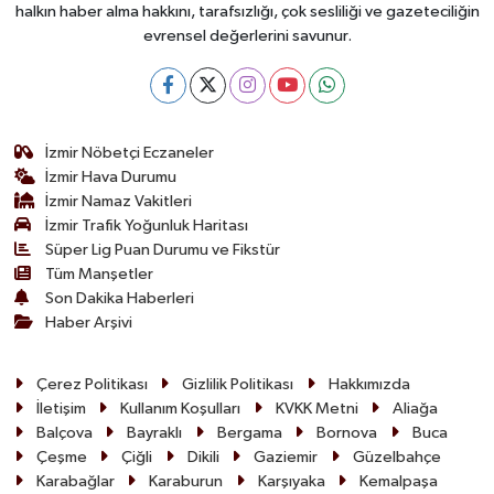
halkın haber alma hakkını, tarafsızlığı, çok sesliliği ve gazeteciliğin
evrensel değerlerini savunur.
İzmir Nöbetçi Eczaneler
İzmir Hava Durumu
İzmir Namaz Vakitleri
İzmir Trafik Yoğunluk Haritası
Süper Lig Puan Durumu ve Fikstür
Tüm Manşetler
Son Dakika Haberleri
Haber Arşivi
Çerez Politikası
Gizlilik Politikası
Hakkımızda
İletişim
Kullanım Koşulları
KVKK Metni
Aliağa
Balçova
Bayraklı
Bergama
Bornova
Buca
Çeşme
Çiğli
Dikili
Gaziemir
Güzelbahçe
Karabağlar
Karaburun
Karşıyaka
Kemalpaşa