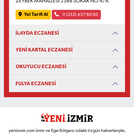
ZEYBEK MAHALLESİ 2388 SOKAK NO:4/A
Yol Tarifi Al
0 (232) 457 80 80
İLAYDA ECZANESİ
YENİ KARTAL ECZANESİ
OKUYUCU ECZANESİ
FULYA ECZANESİ
yeniizmir,com İzmir ve Ege Bölgesi odaklı özgün haberleriyle,