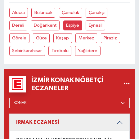
Alucra
Bulancak
Çamoluk
Çanakçı
Dereli
Doğankent
Espiye
Eynesil
Görele
Güce
Keşap
Merkez
Piraziz
Şebinkarahisar
Tirebolu
Yağlıdere
İZMIR KONAK NÖBETÇI
ECZANELER
IRMAK ECZANESİ