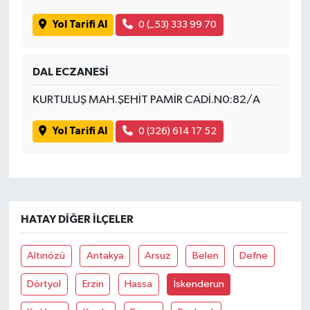
Yol Tarifi Al
0 (_53) 333 99 70
DAL ECZANESİ
KURTULUŞ MAH.ŞEHİT PAMİR CADİ.N0:82/A
Yol Tarifi Al
0 (326) 614 17 52
HATAY DIĞER İLÇELER
Altınözü
Antakya
Arsuz
Belen
Defne
Dörtyol
Erzin
Hassa
İskenderun