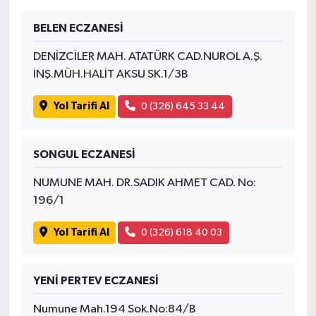
BELEN ECZANESİ
DENİZCİLER MAH. ATATÜRK CAD.NUROL A.Ş.
İNŞ.MÜH.HALİT AKSU SK.1/3B
Yol Tarifi Al
0 (326) 645 33 44
SONGUL ECZANESİ
NUMUNE MAH. DR.SADIK AHMET CAD. No:
196/1
Yol Tarifi Al
0 (326) 618 40 03
YENİ PERTEV ECZANESİ
Numune Mah.194 Sok.No:84/B