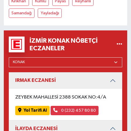
Kırıkhan
Kumlu
Payas
Reyhanlı
Samandağ
Yayladağı
İZMIR KONAK NÖBETÇI
ECZANELER
IRMAK ECZANESİ
ZEYBEK MAHALLESİ 2388 SOKAK NO:4/A
Yol Tarifi Al
0 (232) 457 80 80
İLAYDA ECZANESİ