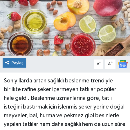
Spor
Teknoloji
Tatil ve Seyahat
Çevre
Paylaş
-
+
A
A
Okul Gazetesi
Son yıllarda artan sağlıklı beslenme trendiyle
birlikte rafine şeker içermeyen tatlılar popüler
hale geldi. Beslenme uzmanlarına göre, tatlı
isteğini bastırmak için işlenmiş şeker yerine doğal
meyveler, bal, hurma ve pekmez gibi besinlerle
yapılan tatlılar hem daha sağlıklı hem de uzun süre