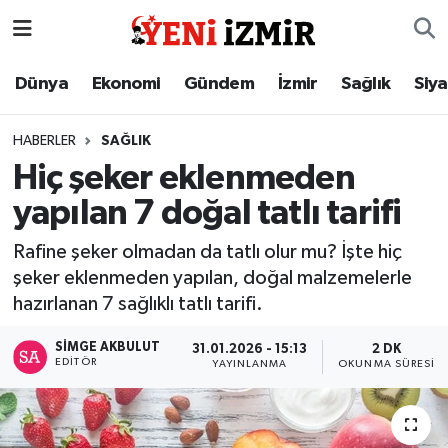
Dünya
İzmir Nöbetçi Eczaneler
Dünya
Ekonomi
Gündem
İzmir
Sağlık
Siy
Ekonomi
İzmir Hava Durumu
HABERLER
SAĞLIK
Hiç şeker eklenmeden
Gündem
İzmir Namaz Vakitleri
yapılan 7 doğal tatlı tarifi
İzmir
İzmir Trafik Yoğunluk Haritası
Rafine şeker olmadan da tatlı olur mu? İşte hiç
şeker eklenmeden yapılan, doğal malzemelerle
Sağlık
Süper Lig Puan Durumu ve Fikstür
hazırlanan 7 sağlıklı tatlı tarifi.
Siyaset
Tüm Manşetler
SIMGE AKBULUT
31.01.2026 - 15:13
2 DK
EDITÖR
YAYINLANMA
OKUNMA SÜRESI
Magazin
Son Dakika Haberleri
Resmi İlanlar
Haber Arşivi