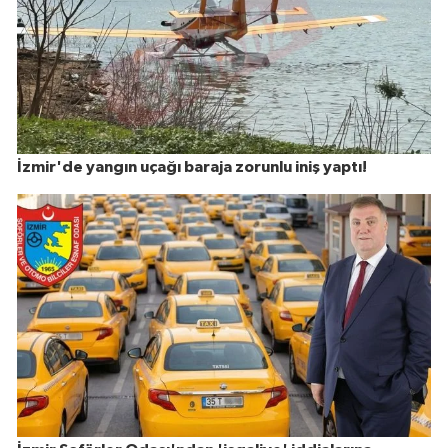
İzmir'de yangın uçağı baraja zorunlu iniş yaptı!