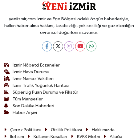
yeniizmir,com İzmir ve Ege Bölgesi odaklı özgün haberleriyle,
halkın haber alma hakkını, tarafsızlığı, çok sesliliği ve gazeteciliğin
evrensel değerlerini savunur.
İzmir Nöbetçi Eczaneler
İzmir Hava Durumu
İzmir Namaz Vakitleri
İzmir Trafik Yoğunluk Haritası
Süper Lig Puan Durumu ve Fikstür
Tüm Manşetler
Son Dakika Haberleri
Haber Arşivi
Çerez Politikası
Gizlilik Politikası
Hakkımızda
İletişim
Kullanım Koşulları
KVKK Metni
Aliağa