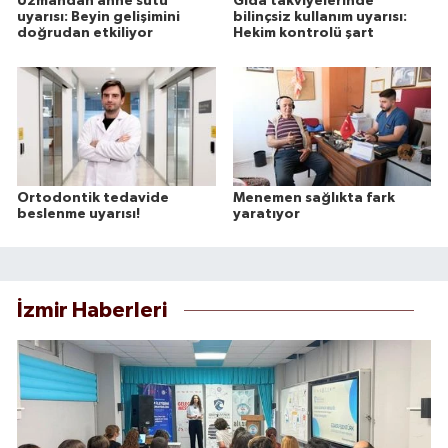
Uzmandan anne sütü
Gıda takviyelerinde
uyarısı: Beyin gelişimini
bilinçsiz kullanım uyarısı:
doğrudan etkiliyor
Hekim kontrolü şart
Ortodontik tedavide
Menemen sağlıkta fark
beslenme uyarısı!
yaratıyor
İzmir Haberleri