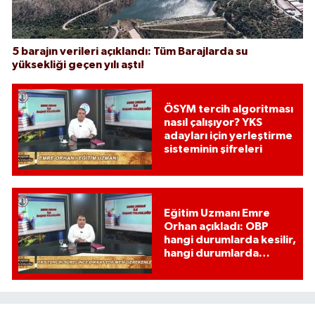
5 barajın verileri açıklandı: Tüm Barajlarda su
yüksekliği geçen yılı aştı!
ÖSYM tercih algoritması
nasıl çalışıyor? YKS
adayları için yerleştirme
sisteminin şifreleri
Eğitim Uzmanı Emre
Orhan açıkladı: OBP
hangi durumlarda kesilir,
hangi durumlarda
kesilmez?