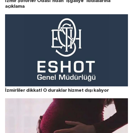
İzmir Şoförler Odası'ndan 'işgaliye' iddialarına
açıklama
İzmirliler dikkat! O duraklar hizmet dışı kalıyor