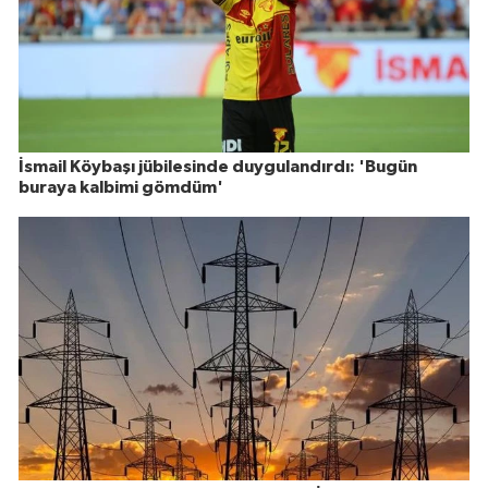
İsmail Köybaşı jübilesinde duygulandırdı: 'Bugün
buraya kalbimi gömdüm'