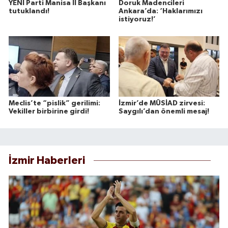
YENİ Parti Manisa İl Başkanı
Doruk Madencileri
tutuklandı!
Ankara’da: ‘Haklarımızı
istiyoruz!’
Meclis’te “pislik” gerilimi:
İzmir’de MÜSİAD zirvesi:
Vekiller birbirine girdi!
Saygılı’dan önemli mesaj!
İzmir Haberleri