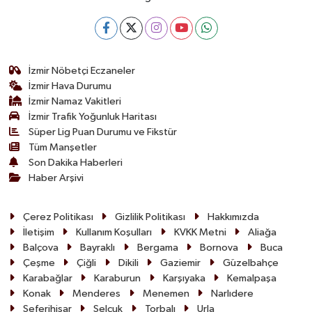
İzmir Nöbetçi Eczaneler
İzmir Hava Durumu
İzmir Namaz Vakitleri
İzmir Trafik Yoğunluk Haritası
Süper Lig Puan Durumu ve Fikstür
Tüm Manşetler
Son Dakika Haberleri
Haber Arşivi
Çerez Politikası
Gizlilik Politikası
Hakkımızda
İletişim
Kullanım Koşulları
KVKK Metni
Aliağa
Balçova
Bayraklı
Bergama
Bornova
Buca
Çeşme
Çiğli
Dikili
Gaziemir
Güzelbahçe
Karabağlar
Karaburun
Karşıyaka
Kemalpaşa
Konak
Menderes
Menemen
Narlıdere
Seferihisar
Selçuk
Torbalı
Urla