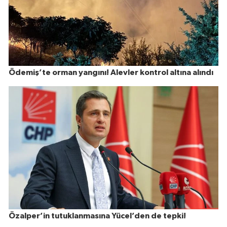
Ödemiş’te orman yangını! Alevler kontrol altına alındı
Özalper’in tutuklanmasına Yücel’den de tepki!