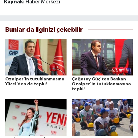
Kaynak:
Haber Merkezi
Bunlar da ilginizi çekebilir
Özalper’in tutuklanmasına
Çağatay Güç’ten Başkan
Yücel’den de tepki!
Özalper’in tutuklanmasına
tepki!