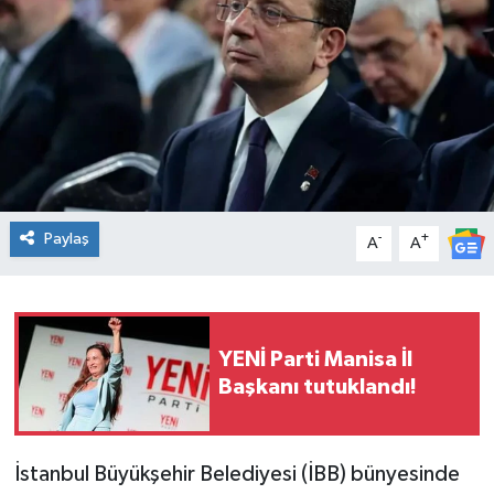
Spor
Teknoloji
Tatil ve Seyahat
Çevre
Paylaş
-
+
A
A
Okul Gazetesi
YENİ Parti Manisa İl
Başkanı tutuklandı!
İstanbul Büyükşehir Belediyesi (İBB) bünyesinde