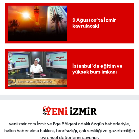
9 Ağustos’ta İzmir
kavrulacak!
İstanbul'da eğitim ve
yüksek burs imkanı
yeniizmir,com İzmir ve Ege Bölgesi odaklı özgün haberleriyle,
halkın haber alma hakkını, tarafsızlığı, çok sesliliği ve gazeteciliğin
evrensel değerlerini savunur.