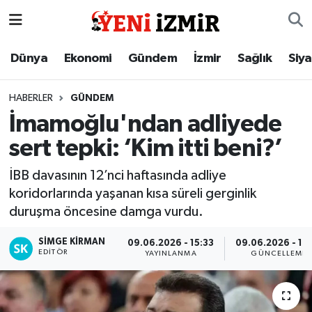
Dünya
İzmir Nöbetçi Eczaneler
Dünya
Ekonomi
Gündem
İzmir
Sağlık
Siy
Ekonomi
İzmir Hava Durumu
HABERLER
GÜNDEM
İmamoğlu'ndan adliyede
Gündem
İzmir Namaz Vakitleri
sert tepki: ‘Kim itti beni?’
İzmir
İzmir Trafik Yoğunluk Haritası
İBB davasının 12’nci haftasında adliye
koridorlarında yaşanan kısa süreli gerginlik
Sağlık
Süper Lig Puan Durumu ve Fikstür
duruşma öncesine damga vurdu.
Siyaset
Tüm Manşetler
SIMGE KİRMAN
09.06.2026 - 15:33
09.06.2026 - 17
EDITÖR
YAYINLANMA
GÜNCELLEME
Magazin
Son Dakika Haberleri
Resmi İlanlar
Haber Arşivi