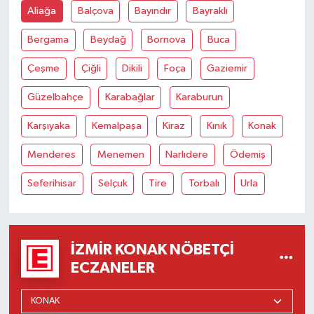
Aliağa
Balçova
Bayındır
Bayraklı
Bergama
Beydağ
Bornova
Buca
Çeşme
Çiğli
Dikili
Foça
Gaziemir
Güzelbahçe
Karabağlar
Karaburun
Karşıyaka
Kemalpaşa
Kiraz
Kınık
Konak
Menderes
Menemen
Narlıdere
Ödemiş
Seferihisar
Selçuk
Tire
Torbalı
Urla
İZMIR KONAK NÖBETÇI
ECZANELER