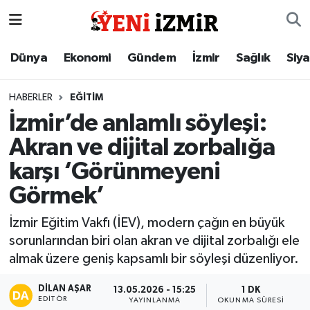
Dünya
İzmir Nöbetçi Eczaneler
Dünya
Ekonomi
Gündem
İzmir
Sağlık
Siy
Ekonomi
İzmir Hava Durumu
HABERLER
EĞITIM
İzmir’de anlamlı söyleşi:
Gündem
İzmir Namaz Vakitleri
Akran ve dijital zorbalığa
İzmir
İzmir Trafik Yoğunluk Haritası
karşı ‘Görünmeyeni
Görmek’
Sağlık
Süper Lig Puan Durumu ve Fikstür
İzmir Eğitim Vakfı (İEV), modern çağın en büyük
Siyaset
Tüm Manşetler
sorunlarından biri olan akran ve dijital zorbalığı ele
almak üzere geniş kapsamlı bir söyleşi düzenliyor.
Magazin
Son Dakika Haberleri
DILAN AŞAR
13.05.2026 - 15:25
1 DK
Resmi İlanlar
Haber Arşivi
EDITÖR
YAYINLANMA
OKUNMA SÜRESI