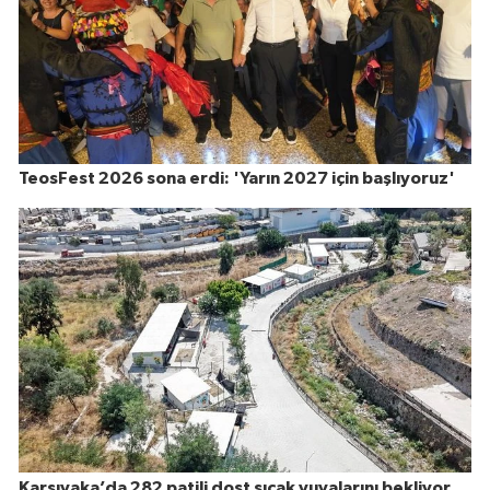
TeosFest 2026 sona erdi: 'Yarın 2027 için başlıyoruz'
Karşıyaka’da 282 patili dost sıcak yuvalarını bekliyor