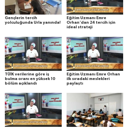
Gençlerin tercih
Eğitim Uzmanı Emre
yolculuğunda Urla yanında!
Orhan'dan 24 tercih için
ideal strateji
TÜİK verilerine göre iş
Eğitim Uzmanı Emre Orhan
bulma oranı en yüksek 10
ilk sıradaki meslekleri
bölüm açıklandı
paylaştı