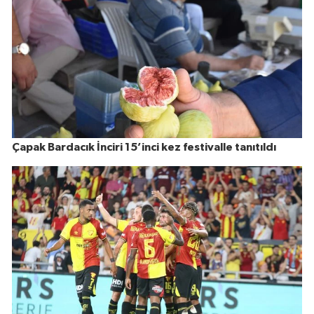
Çapak Bardacık İnciri 15’inci kez festivalle tanıtıldı