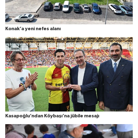
Konak’a yeni nefes alanı
Kasapoğlu’ndan Köybaşı’na jübile mesajı