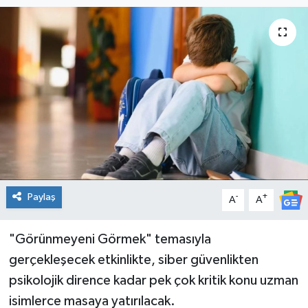
Spor
Teknoloji
Tatil ve Seyahat
Çevre
Okul Gazetesi
Paylaş
-
+
A
A
"Görünmeyeni Görmek" temasıyla
gerçekleşecek etkinlikte, siber güvenlikten
psikolojik dirence kadar pek çok kritik konu uzman
isimlerce masaya yatırılacak.