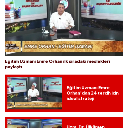
Eğitim Uzmanı Emre Orhan ilk sıradaki meslekleri
paylaştı
Eğitim Uzmanı Emre
Orhan'dan 24 tercih için
ideal strateji
Uzm. Dr. Ülkümen