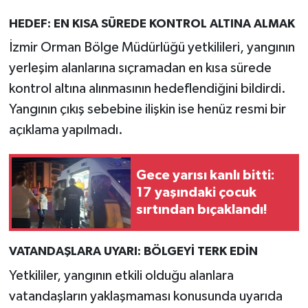
HEDEF: EN KISA SÜREDE KONTROL ALTINA ALMAK
İzmir Orman Bölge Müdürlüğü yetkilileri, yangının
yerleşim alanlarına sıçramadan en kısa sürede
kontrol altına alınmasının hedeflendiğini bildirdi.
Yangının çıkış sebebine ilişkin ise henüz resmi bir
açıklama yapılmadı.
Gece yarısı kanlı bitti:
17 yaşındaki çocuk
sırtından bıçaklandı!
VATANDAŞLARA UYARI: BÖLGEYİ TERK EDİN
Yetkililer, yangının etkili olduğu alanlara
vatandaşların yaklaşmaması konusunda uyarıda