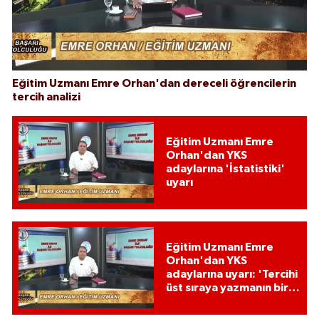
Eğitim Uzmanı Emre Orhan'dan dereceli öğrencilerin
tercih analizi
Eğitim Uzmanı Emre
Orhan'dan YKS
adaylarına 'İstatistiki'
uyarı
Eğitim Uzmanı Emre
Orhan'dan YKS
adaylarına uyarı: 'Tercihi
üst sıraya yazmanın bir
etkisi var mı?'