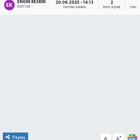
ENGIN KESKIN
20.06.2025 - 14:13
2
EDITÖR
YAYINLANMA
PAYLAŞIM
OKUN
Spor
Teknoloji
Tatil ve Seyahat
Çevre
Okul Gazetesi
Paylaş
-
+
A
A