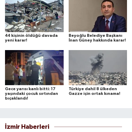
44 kişinin öldüğü davada
Beyoğlu Belediye Başkanı
yeni karar!
İnan Güney hakkında karar!
Gece yarısı kanlı bitti: 17
Türkiye dahil 8 ülkeden
yaşındaki çocuk sırtından
Gazze için ortak kınama!
bıçaklandı!
İzmir Haberleri