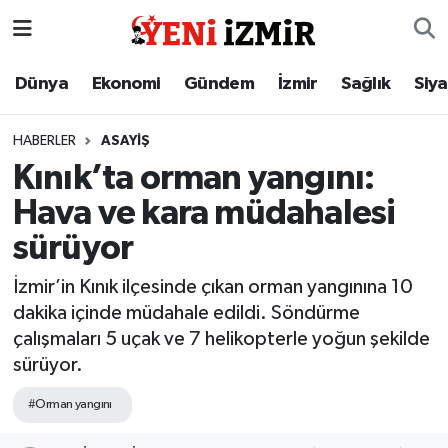
Dünya
İzmir Nöbetçi Eczaneler
Dünya
Ekonomi
Gündem
İzmir
Sağlık
Siy
Ekonomi
İzmir Hava Durumu
HABERLER
ASAYIŞ
Kınık’ta orman yangını:
Gündem
İzmir Namaz Vakitleri
Hava ve kara müdahalesi
İzmir
İzmir Trafik Yoğunluk Haritası
sürüyor
Sağlık
Süper Lig Puan Durumu ve Fikstür
İzmir’in Kınık ilçesinde çıkan orman yangınına 10
dakika içinde müdahale edildi. Söndürme
Siyaset
Tüm Manşetler
çalışmaları 5 uçak ve 7 helikopterle yoğun şekilde
sürüyor.
Magazin
Son Dakika Haberleri
#Orman yangını
Resmi İlanlar
Haber Arşivi