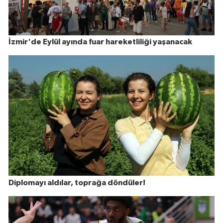
İzmir'de Eylül ayında fuar hareketliliği yaşanacak
Diplomayı aldılar, toprağa döndüler!