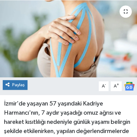
Spor
Teknoloji
Tatil ve Seyahat
Çevre
Okul Gazetesi
Paylaş
-
+
A
A
İzmir'de yaşayan 57 yaşındaki Kadriye
Harmancı'nın, 7 aydır yaşadığı omuz ağrısı ve
hareket kısıtlılığı nedeniyle günlük yaşamı belirgin
şekilde etkilenirken, yapılan değerlendirmelerde