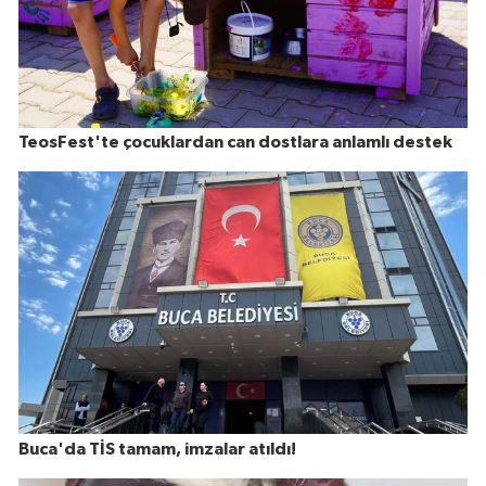
TeosFest'te çocuklardan can dostlara anlamlı destek
Buca'da TİS tamam, imzalar atıldı!