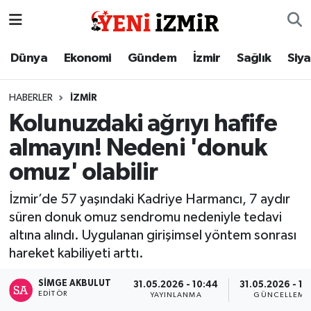
Dünya
İzmir Nöbetçi Eczaneler
Dünya
Ekonomi
Gündem
İzmir
Sağlık
Siy
Ekonomi
İzmir Hava Durumu
HABERLER
İZMIR
Kolunuzdaki ağrıyı hafife
Gündem
İzmir Namaz Vakitleri
almayın! Nedeni 'donuk
İzmir
İzmir Trafik Yoğunluk Haritası
omuz' olabilir
Sağlık
Süper Lig Puan Durumu ve Fikstür
İzmir’de 57 yaşındaki Kadriye Harmancı, 7 aydır
süren donuk omuz sendromu nedeniyle tedavi
Siyaset
Tüm Manşetler
altına alındı. Uygulanan girişimsel yöntem sonrası
hareket kabiliyeti arttı.
Magazin
Son Dakika Haberleri
SIMGE AKBULUT
31.05.2026 - 10:44
31.05.2026 - 10
EDITÖR
YAYINLANMA
GÜNCELLEME
Resmi İlanlar
Haber Arşivi