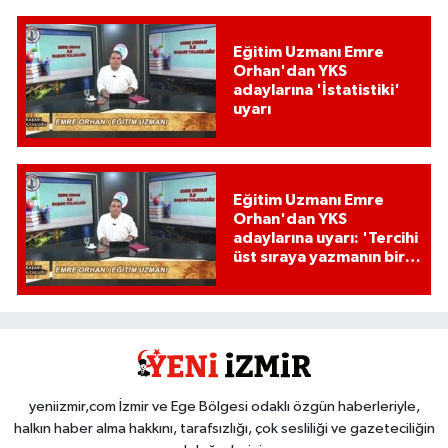
Eğitim Uzmanı Emre
Orhan'dan YKS
adaylarına 'İstatistiki'
uyarı
Eğitim Uzmanı Emre
Orhan'dan YKS
adaylarına uyarı: 'Tercihi
üst sıraya yazmanın bir
etkisi var mı?'
yeniizmir,com İzmir ve Ege Bölgesi odaklı özgün haberleriyle,
halkın haber alma hakkını, tarafsızlığı, çok sesliliği ve gazeteciliğin