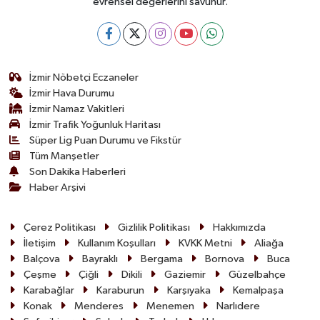
evrensel değerlerini savunur.
İzmir Nöbetçi Eczaneler
İzmir Hava Durumu
İzmir Namaz Vakitleri
İzmir Trafik Yoğunluk Haritası
Süper Lig Puan Durumu ve Fikstür
Tüm Manşetler
Son Dakika Haberleri
Haber Arşivi
Çerez Politikası
Gizlilik Politikası
Hakkımızda
İletişim
Kullanım Koşulları
KVKK Metni
Aliağa
Balçova
Bayraklı
Bergama
Bornova
Buca
Çeşme
Çiğli
Dikili
Gaziemir
Güzelbahçe
Karabağlar
Karaburun
Karşıyaka
Kemalpaşa
Konak
Menderes
Menemen
Narlıdere