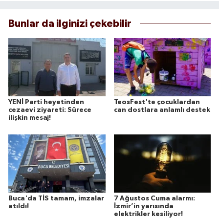
Bunlar da ilginizi çekebilir
YENİ Parti heyetinden
TeosFest'te çocuklardan
cezaevi ziyareti: Sürece
can dostlara anlamlı destek
ilişkin mesaj!
Buca'da TİS tamam, imzalar
7 Ağustos Cuma alarmı:
atıldı!
İzmir’in yarısında
elektrikler kesiliyor!