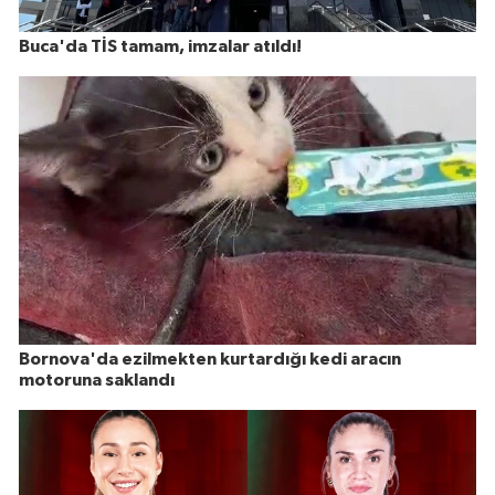
Buca'da TİS tamam, imzalar atıldı!
Bornova'da ezilmekten kurtardığı kedi aracın
motoruna saklandı