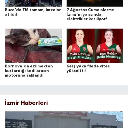
Buca'da TİS tamam, imzalar
7 Ağustos Cuma alarmı:
atıldı!
İzmir’in yarısında
elektrikler kesiliyor!
Bornova'da ezilmekten
Karşıyaka filede vites
kurtardığı kedi aracın
yükseltti!
motoruna saklandı
İzmir Haberleri