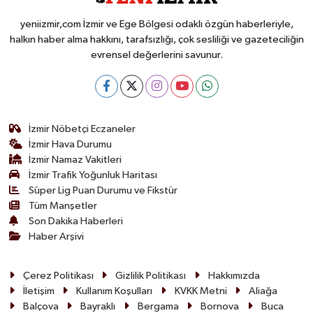
yeniizmir,com İzmir ve Ege Bölgesi odaklı özgün haberleriyle,
halkın haber alma hakkını, tarafsızlığı, çok sesliliği ve gazeteciliğin
evrensel değerlerini savunur.
İzmir Nöbetçi Eczaneler
İzmir Hava Durumu
İzmir Namaz Vakitleri
İzmir Trafik Yoğunluk Haritası
Süper Lig Puan Durumu ve Fikstür
Tüm Manşetler
Son Dakika Haberleri
Haber Arşivi
Çerez Politikası
Gizlilik Politikası
Hakkımızda
İletişim
Kullanım Koşulları
KVKK Metni
Aliağa
Balçova
Bayraklı
Bergama
Bornova
Buca