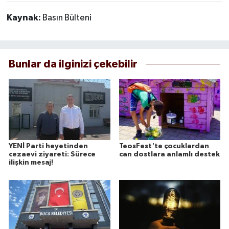
Kaynak:
Basın Bülteni
Bunlar da ilginizi çekebilir
YENİ Parti heyetinden
TeosFest'te çocuklardan
cezaevi ziyareti: Sürece
can dostlara anlamlı destek
ilişkin mesaj!