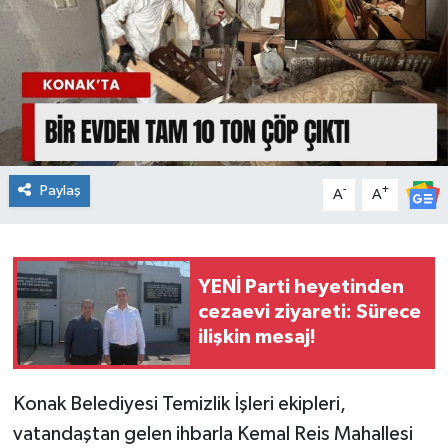
Spor
Teknoloji
Tatil ve Seyahat
Çevre
Paylaş
-
+
A
A
Okul Gazetesi
YENİ Parti heyetinden
cezaevi ziyareti: Sürece
ilişkin mesaj!
Konak Belediyesi Temizlik İşleri ekipleri,
vatandaştan gelen ihbarla Kemal Reis Mahallesi