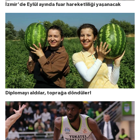
İzmir'de Eylül ayında fuar hareketliliği yaşanacak
Diplomayı aldılar, toprağa döndüler!