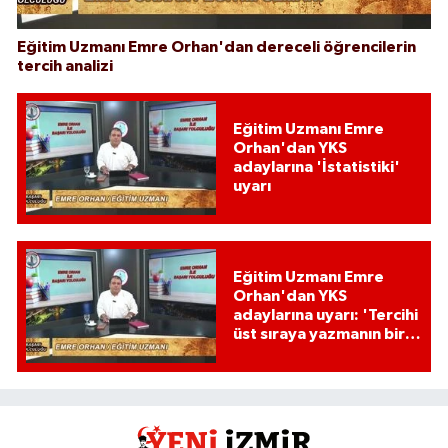
Eğitim Uzmanı Emre Orhan'dan dereceli öğrencilerin
tercih analizi
Eğitim Uzmanı Emre
Orhan'dan YKS
adaylarına 'İstatistiki'
uyarı
Eğitim Uzmanı Emre
Orhan'dan YKS
adaylarına uyarı: 'Tercihi
üst sıraya yazmanın bir
etkisi var mı?'