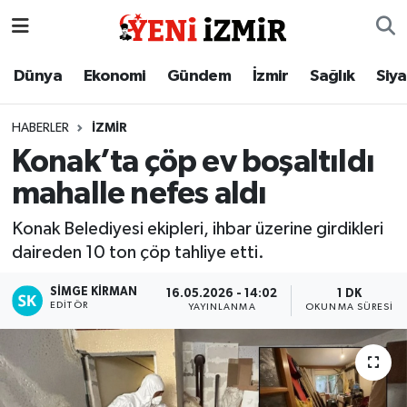
Dünya
İzmir Nöbetçi Eczaneler
Dünya
Ekonomi
Gündem
İzmir
Sağlık
Siy
Ekonomi
İzmir Hava Durumu
HABERLER
İZMIR
Konak’ta çöp ev boşaltıldı
Gündem
İzmir Namaz Vakitleri
mahalle nefes aldı
İzmir
İzmir Trafik Yoğunluk Haritası
Konak Belediyesi ekipleri, ihbar üzerine girdikleri
daireden 10 ton çöp tahliye etti.
Sağlık
Süper Lig Puan Durumu ve Fikstür
SIMGE KİRMAN
16.05.2026 - 14:02
1 DK
Siyaset
Tüm Manşetler
EDITÖR
YAYINLANMA
OKUNMA SÜRESI
Magazin
Son Dakika Haberleri
Resmi İlanlar
Haber Arşivi