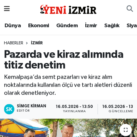
Dünya
İzmir Nöbetçi Eczaneler
Dünya
Ekonomi
Gündem
İzmir
Sağlık
Siy
Ekonomi
İzmir Hava Durumu
HABERLER
İZMIR
Pazarda ve kiraz alımında
Gündem
İzmir Namaz Vakitleri
titiz denetim
İzmir
İzmir Trafik Yoğunluk Haritası
Kemalpaşa’da semt pazarları ve kiraz alım
noktalarında kullanılan ölçü ve tartı aletleri düzenli
Sağlık
Süper Lig Puan Durumu ve Fikstür
olarak denetleniyor.
Siyaset
Tüm Manşetler
SIMGE KİRMAN
16.05.2026 - 13:50
16.05.2026 - 13:
EDITÖR
YAYINLANMA
GÜNCELLEME
Magazin
Son Dakika Haberleri
Resmi İlanlar
Haber Arşivi