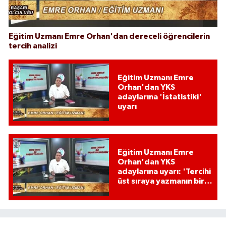
Eğitim Uzmanı Emre Orhan'dan dereceli öğrencilerin
tercih analizi
Eğitim Uzmanı Emre
Orhan'dan YKS
adaylarına 'İstatistiki'
uyarı
Eğitim Uzmanı Emre
Orhan'dan YKS
adaylarına uyarı: 'Tercihi
üst sıraya yazmanın bir
etkisi var mı?'