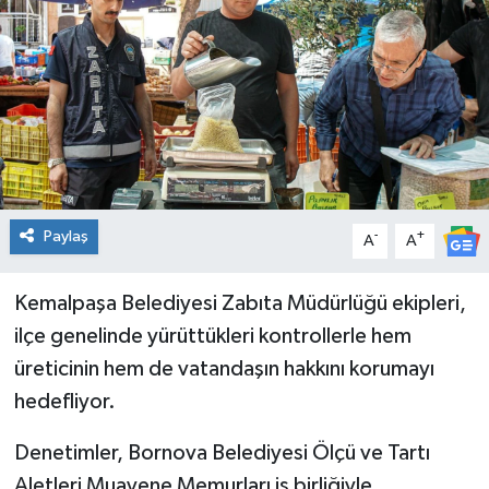
Spor
Teknoloji
Tatil ve Seyahat
Çevre
Paylaş
-
+
A
A
Okul Gazetesi
Kemalpaşa Belediyesi Zabıta Müdürlüğü ekipleri,
ilçe genelinde yürüttükleri kontrollerle hem
üreticinin hem de vatandaşın hakkını korumayı
hedefliyor.
Denetimler, Bornova Belediyesi Ölçü ve Tartı
Aletleri Muayene Memurları iş birliğiyle