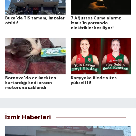
Buca'da TİS tamam, imzalar
7 Ağustos Cuma alarmı:
atıldı!
İzmir’in yarısında
elektrikler kesiliyor!
Bornova'da ezilmekten
Karşıyaka filede vites
kurtardığı kedi aracın
yükseltti!
motoruna saklandı
İzmir Haberleri