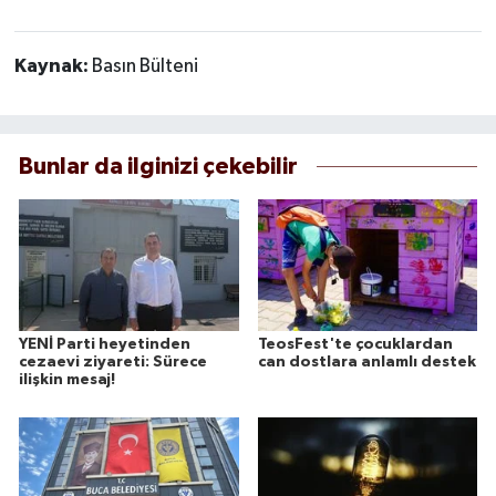
Kaynak:
Basın Bülteni
Bunlar da ilginizi çekebilir
YENİ Parti heyetinden
TeosFest'te çocuklardan
cezaevi ziyareti: Sürece
can dostlara anlamlı destek
ilişkin mesaj!