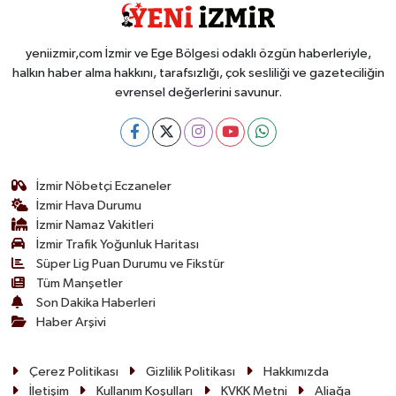
yeniizmir,com İzmir ve Ege Bölgesi odaklı özgün haberleriyle,
halkın haber alma hakkını, tarafsızlığı, çok sesliliği ve gazeteciliğin
evrensel değerlerini savunur.
İzmir Nöbetçi Eczaneler
İzmir Hava Durumu
İzmir Namaz Vakitleri
İzmir Trafik Yoğunluk Haritası
Süper Lig Puan Durumu ve Fikstür
Tüm Manşetler
Son Dakika Haberleri
Haber Arşivi
Çerez Politikası
Gizlilik Politikası
Hakkımızda
İletişim
Kullanım Koşulları
KVKK Metni
Aliağa