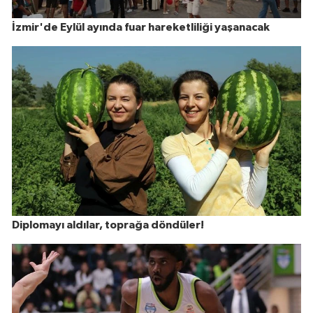
İzmir'de Eylül ayında fuar hareketliliği yaşanacak
Diplomayı aldılar, toprağa döndüler!