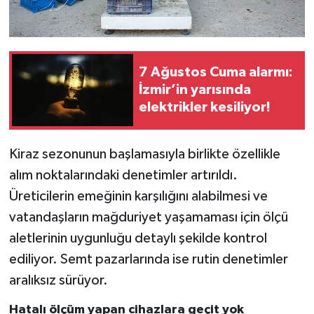
7 Ağustos Cuma alarmı:
İzmir’in yarısında
elektrikler kesiliyor!
Kiraz sezonunun başlamasıyla birlikte özellikle
alım noktalarındaki denetimler artırıldı.
Üreticilerin emeğinin karşılığını alabilmesi ve
vatandaşların mağduriyet yaşamaması için ölçü
aletlerinin uygunluğu detaylı şekilde kontrol
ediliyor. Semt pazarlarında ise rutin denetimler
aralıksız sürüyor.
Hatalı ölçüm yapan cihazlara geçit yok