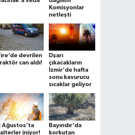
Bacınak'a veda
dağılım!
Komisyonlar
netleşti
ire’de devrilen
Dşarı
raktör can aldı!
çıkacakların
İzmir'de hafta
sonu kavurucu
sıcaklar geliyor
8 Ağustos’ta
Bayındır'da
alterler iniyor!
korkutan