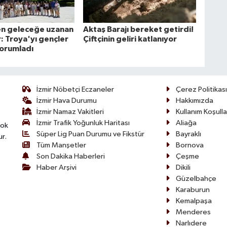
en geleceğe uzanan
Aktaş Barajı bereket getirdi!
: Troya'yı gençler
Çiftçinin geliri katlanıyor
orumladı
İzmir Nöbetçi Eczaneler
Çerez Politikası
İzmir Hava Durumu
Hakkımızda
İzmir Namaz Vakitleri
Kullanım Koşulla
İzmir Trafik Yoğunluk Haritası
Aliağa
çok
Süper Lig Puan Durumu ve Fikstür
Bayraklı
ur.
Tüm Manşetler
Bornova
Son Dakika Haberleri
Çeşme
Haber Arşivi
Dikili
Güzelbahçe
Karaburun
Kemalpaşa
Menderes
Narlıdere