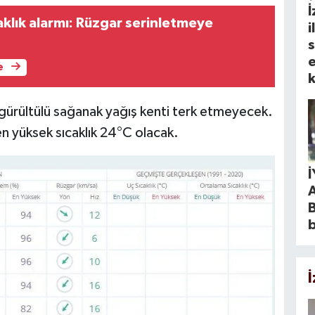
İ
aklık alarmı: Rüzgar serinletmeye
i
s
e
e
k
gürültülü sağanak yağış kenti terk etmeyecek.
en yüksek sıcaklık 24°C olacak.
B
b