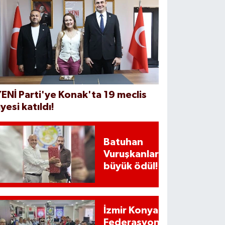
ENİ Parti'ye Konak'ta 19 meclis
yesi katıldı!
Batuhan
Vuruşkanlar'a
büyük ödül!
İzmir Konyalılar
Federasyonundan