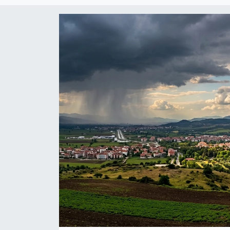
Spor
Teknoloji
Tatil ve Seyahat
Çevre
Okul Gazetesi