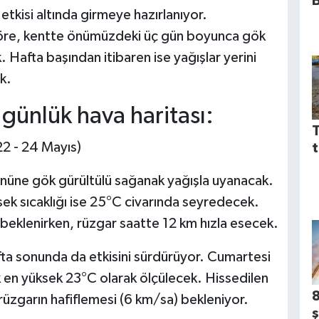
 etkisi altında girmeye hazırlanıyor.
göre, kentte önümüzdeki üç gün boyunca gök
. Hafta başından itibaren ise yağışlar yerini
k.
günlük hava haritası:
T
22 - 24 Mayıs)
t
nüne gök gürültülü sağanak yağışla uyanacak.
sek sıcaklığı ise 25°C civarında seyredecek.
beklenirken, rüzgar saatte 12 km hızla esecek.
fta sonunda da etkisini sürdürüyor. Cumartesi
k en yüksek 23°C olarak ölçülecek. Hissedilen
üzgarın hafiflemesi (6 km/sa) bekleniyor.
ş