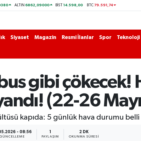
0380
6862,09000
14.598,00
79.591,74
ALTIN
BİST
BTC
ık
Siyaset
Magazin
Resmi İlanlar
Spor
Teknoloji
bus gibi çökecek! 
 yandı! (22-26 Mayı
ltüsü kapıda: 5 günlük hava durumu belli 
05.2026 - 08:56
1
2 DK
GÜNCELLEME
PAYLAŞIM
OKUNMA SÜRESI