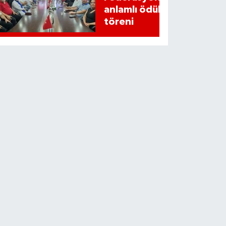
anlamlı ödül
töreni