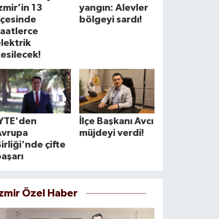
zmir’in 13
yangın: Alevler
lçesinde
bölgeyi sardı!
aatlerce
lektrik
esilecek!
İYTE'den
İlçe Başkanı Avcı
Avrupa
müjdeyi verdi!
irliği'nde çifte
aşarı
İzmir Özel Haber