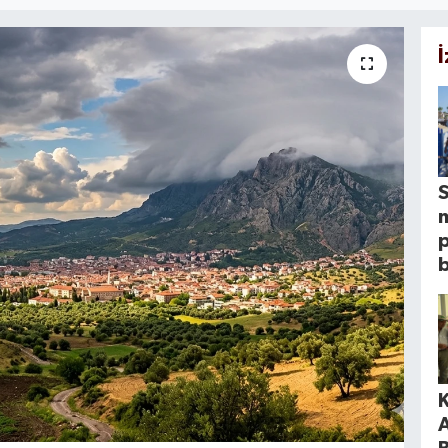
S
p
K