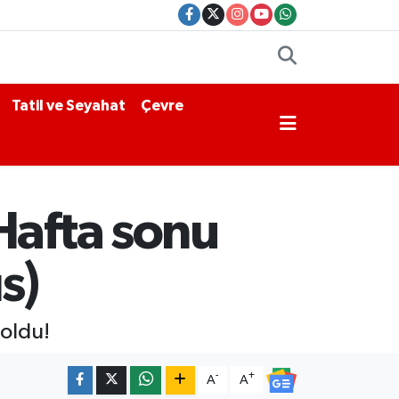
Tatil ve Seyahat
Çevre
Hafta sonu
s)
oldu!
-
+
A
A