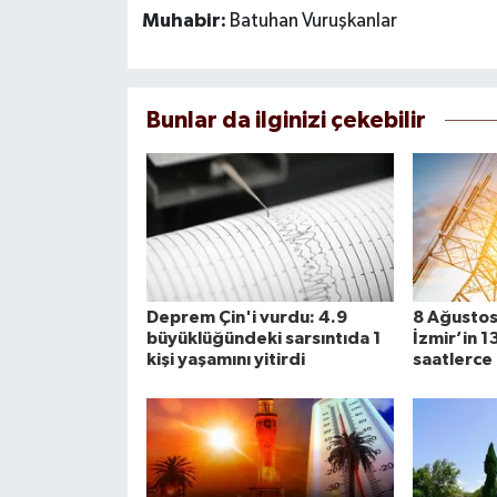
Muhabir:
Batuhan Vuruşkanlar
Bunlar da ilginizi çekebilir
Deprem Çin'i vurdu: 4.9
8 Ağustos’
büyüklüğündeki sarsıntıda 1
İzmir’in 1
kişi yaşamını yitirdi
saatlerce 