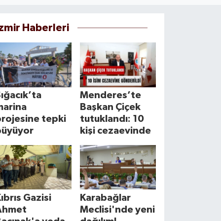
İzmir Haberleri
ığacık’ta
Menderes’te
marina
Başkan Çiçek
rojesine tepki
tutuklandı: 10
büyüyor
kişi cezaevinde
ıbrıs Gazisi
Karabağlar
Ahmet
Meclisi'nde yeni