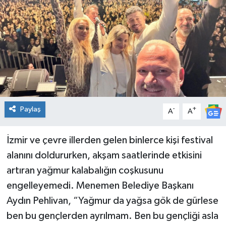
Spor
Teknoloji
Tatil ve Seyahat
Çevre
Paylaş
-
+
A
A
Okul Gazetesi
İzmir ve çevre illerden gelen binlerce kişi festival
alanını doldururken, akşam saatlerinde etkisini
artıran yağmur kalabalığın coşkusunu
engelleyemedi. Menemen Belediye Başkanı
Aydın Pehlivan, “Yağmur da yağsa gök de gürlese
ben bu gençlerden ayrılmam. Ben bu gençliği asla