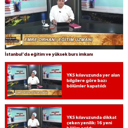
İstanbul'da eğitim ve yüksek burs imkanı
YKS kılavuzunda yer alan
bilgilere göre bazı
bölümler kapatıldı
YKS kılavuzunda dikkat
çeken yenilik: 16 yeni