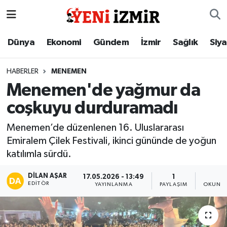
Dünya
İzmir Nöbetçi Eczaneler
Dünya
Ekonomi
Gündem
İzmir
Sağlık
Siy
Ekonomi
İzmir Hava Durumu
HABERLER
MENEMEN
Menemen'de yağmur da
Gündem
İzmir Namaz Vakitleri
coşkuyu durduramadı
İzmir
İzmir Trafik Yoğunluk Haritası
Menemen’de düzenlenen 16. Uluslararası
Emiralem Çilek Festivali, ikinci gününde de yoğun
Sağlık
Süper Lig Puan Durumu ve Fikstür
katılımla sürdü.
Siyaset
Tüm Manşetler
DILAN AŞAR
17.05.2026 - 13:49
1
3
EDITÖR
YAYINLANMA
PAYLAŞIM
OKUNMA
Magazin
Son Dakika Haberleri
Resmi İlanlar
Haber Arşivi