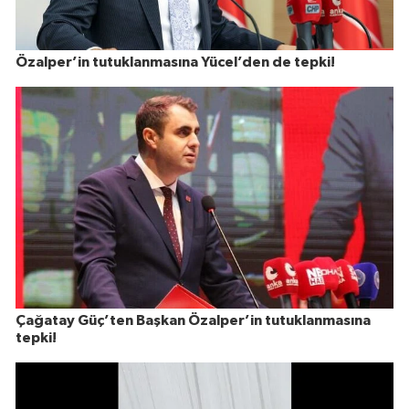
Özalper’in tutuklanmasına Yücel’den de tepki!
Çağatay Güç’ten Başkan Özalper’in tutuklanmasına
tepki!