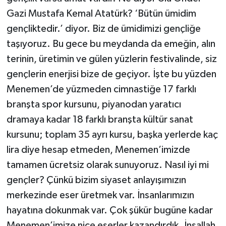
Gazi Mustafa Kemal Atatürk? ‘Bütün ümidim
gençliktedir.’ diyor. Biz de ümidimizi gençliğe
taşıyoruz. Bu gece bu meydanda da emeğin, alın
terinin, üretimin ve gülen yüzlerin festivalinde, siz
gençlerin enerjisi bize de geçiyor. İşte bu yüzden
Menemen’de yüzmeden cimnastiğe 17 farklı
branşta spor kursunu, piyanodan yaratıcı
dramaya kadar 18 farklı branşta kültür sanat
kursunu; toplam 35 ayrı kursu, başka yerlerde kaç
lira diye hesap etmeden, Menemen’imizde
tamamen ücretsiz olarak sunuyoruz. Nasıl iyi mi
gençler? Çünkü bizim siyaset anlayışımızın
merkezinde eser üretmek var. İnsanlarımızın
hayatına dokunmak var. Çok şükür bugüne kadar
Menemen’imize nice eserler kazandırdık. İnşallah