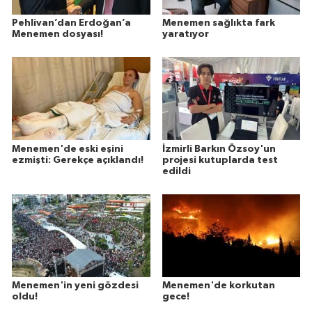
Pehlivan’dan Erdoğan’a
Menemen sağlıkta fark
Menemen dosyası!
yaratıyor
Menemen'de eski eşini
İzmirli Barkın Özsoy'un
ezmişti: Gerekçe açıklandı!
projesi kutuplarda test
edildi
Menemen'in yeni gözdesi
Menemen'de korkutan
oldu!
gece!