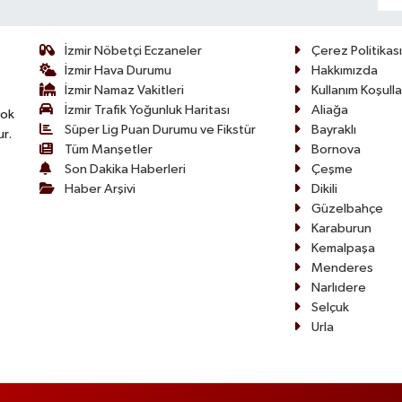
İzmir Nöbetçi Eczaneler
Çerez Politikası
İzmir Hava Durumu
Hakkımızda
İzmir Namaz Vakitleri
Kullanım Koşulla
İzmir Trafik Yoğunluk Haritası
Aliağa
çok
Süper Lig Puan Durumu ve Fikstür
Bayraklı
ur.
Tüm Manşetler
Bornova
Son Dakika Haberleri
Çeşme
Haber Arşivi
Dikili
Güzelbahçe
Karaburun
Kemalpaşa
Menderes
Narlıdere
Selçuk
Urla