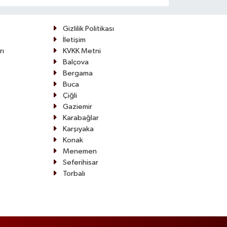
adaylarına
uyarı:
Gizlilik Politikası
'Tercihi üst
İletişim
sıraya
rı
KVKK Metni
yazmanın
Balçova
bir etkisi
Bergama
var mı?'
Buca
Çiğli
Gaziemir
Karabağlar
Karşıyaka
Konak
Menemen
Seferihisar
Torbalı