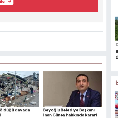
üle
a
n öldüğü davada
Beyoğlu Belediye Başkanı
!
İnan Güney hakkında karar!