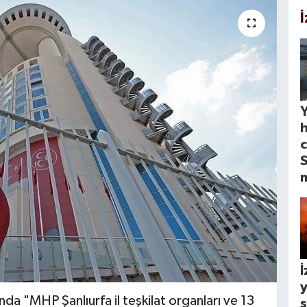
Y
c
S
İ
y
ında "MHP Şanlıurfa il teşkilat organları ve 13
s