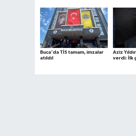
Buca'da TİS tamam, imzalar
Aziz Yıldı
atıldı!
verdi: İlk 