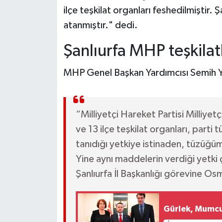
ilçe teşkilat organları feshedilmiştir.
atanmıştır." dedi.
Şanlıurfa MHP teşkilat
MHP Genel Başkan Yardımcısı Semih Yalç
“Milliyetçi Hareket Partisi Milliyetçi
ve 13 ilçe teşkilat organları, part
tanıdığı yetkiye istinaden, tüzüğüm
Yine aynı maddelerin verdiği yetki 
Şanlıurfa İl Başkanlığı görevine Os
Gürlek, Mumcu a