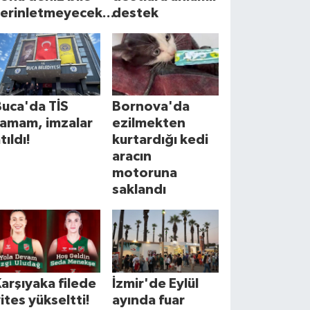
erinletmeyecek...
destek
uca'da TİS
Bornova'da
tamam, imzalar
ezilmekten
tıldı!
kurtardığı kedi
aracın
motoruna
saklandı
arşıyaka filede
İzmir'de Eylül
ites yükseltti!
ayında fuar