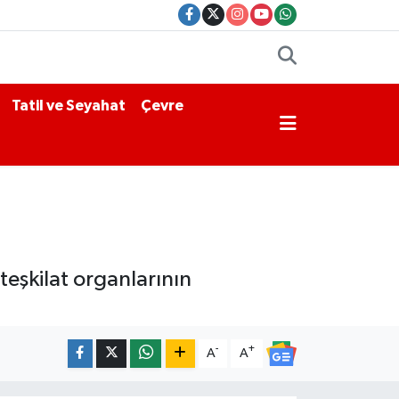
Tatil ve Seyahat
Çevre
teşkilat organlarının
-
+
A
A