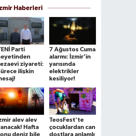
İzmir Haberleri
ENİ Parti
7 Ağustos Cuma
heyetinden
alarmı: İzmir’in
ezaevi ziyareti:
yarısında
ürece ilişkin
elektrikler
mesaj!
kesiliyor!
zmir alev alev
TeosFest'te
anacak! Hafta
çocuklardan can
onu deniz bile
dostlara anlamlı