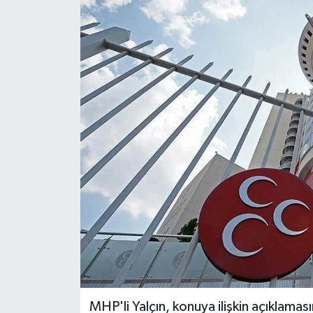
Spor
Teknoloji
Tatil ve Seyahat
Çevre
Okul Gazetesi
MHP'li Yalçın, konuya ilişkin açıklamas