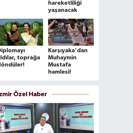
hareketliliği
yaşanacak
Diplomayı
Karşıyaka'dan
ldılar, toprağa
Muhaymin
döndüler!
Mustafa
hamlesi!
İzmir Özel Haber