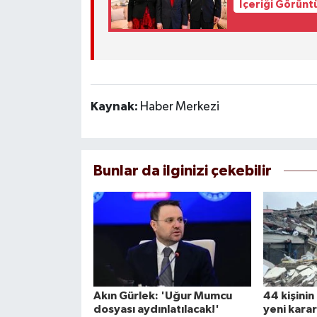
İçeriği Görünt
Kaynak:
Haber Merkezi
Bunlar da ilginizi çekebilir
Akın Gürlek: 'Uğur Mumcu
44 kişini
dosyası aydınlatılacak!'
yeni karar