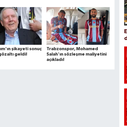
d
rım'ın şikayeti sonuç
Trabzonspor, Mohamed
gözaltı geldi!
Salah'ın sözleşme maliyetini
açıkladı!