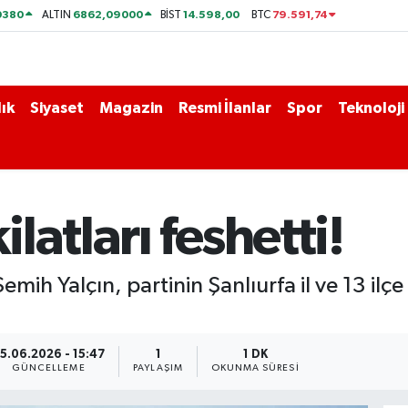
0380
6862,09000
14.598,00
79.591,74
ALTIN
BİST
BTC
ık
Siyaset
Magazin
Resmi İlanlar
Spor
Teknoloji
atları feshetti!
h Yalçın, partinin Şanlıurfa il ve 13 ilçe 
5.06.2026 - 15:47
1
1 DK
GÜNCELLEME
PAYLAŞIM
OKUNMA SÜRESI