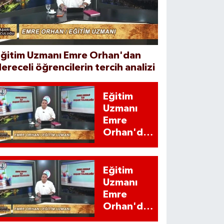
Eğitim Uzmanı Emre Orhan'dan
ereceli öğrencilerin tercih analizi
Eğitim
Uzmanı
Emre
Orhan'dan
YKS
adaylarına
'İstatistiki'
Eğitim
uyarı
Uzmanı
Emre
Orhan'dan
YKS