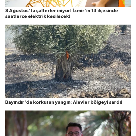
8 Ağustos’ta şalterler iniyor! İzmir’in 13 ilçesinde
saatlerce elektrik kesilecek!
Bayındır'da korkutan yangın: Alevler bölgeyi sardı!