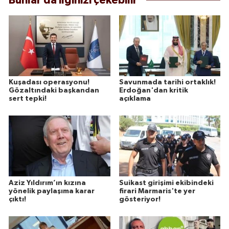
Bunlar da ilginizi çekebilir
Kuşadası operasyonu!
Savunmada tarihi ortaklık!
Gözaltındaki başkandan
Erdoğan'dan kritik
sert tepki!
açıklama
Aziz Yıldırım’ın kızına
Suikast girişimi ekibindeki
yönelik paylaşıma karar
firari Marmaris'te yer
çıktı!
gösteriyor!