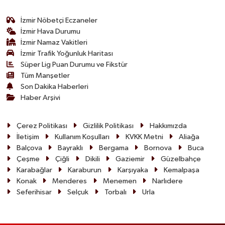
İzmir Nöbetçi Eczaneler
İzmir Hava Durumu
İzmir Namaz Vakitleri
İzmir Trafik Yoğunluk Haritası
Süper Lig Puan Durumu ve Fikstür
Tüm Manşetler
Son Dakika Haberleri
Haber Arşivi
Çerez Politikası
Gizlilik Politikası
Hakkımızda
İletişim
Kullanım Koşulları
KVKK Metni
Aliağa
Balçova
Bayraklı
Bergama
Bornova
Buca
Çeşme
Çiğli
Dikili
Gaziemir
Güzelbahçe
Karabağlar
Karaburun
Karşıyaka
Kemalpaşa
Konak
Menderes
Menemen
Narlıdere
Seferihisar
Selçuk
Torbalı
Urla