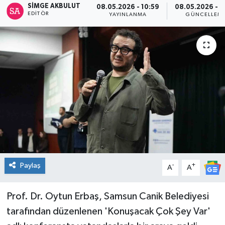
SIMGE AKBULUT
08.05.2026 - 10:59
08.05.2026 - 1
EDITÖR
YAYINLANMA
GÜNCELLEM
Spor
Teknoloji
Tatil ve Seyahat
Çevre
Okul Gazetesi
Paylaş
-
+
A
A
Prof. Dr. Oytun Erbaş, Samsun Canik Belediyesi
tarafından düzenlenen 'Konuşacak Çok Şey Var'