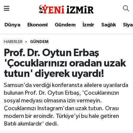
Dünya
İzmir Nöbetçi Eczaneler
Dünya
Ekonomi
Gündem
İzmir
Sağlık
Siy
Ekonomi
İzmir Hava Durumu
HABERLER
GÜNDEM
Prof. Dr. Oytun Erbaş
Gündem
İzmir Namaz Vakitleri
'Çocuklarınızı oradan uzak
İzmir
İzmir Trafik Yoğunluk Haritası
tutun' diyerek uyardı!
Sağlık
Süper Lig Puan Durumu ve Fikstür
Samsun'da verdiği konferansta ailelere uyarılarda
bulunan Prof. Dr. Oytun Erbaş, 'Çocuklarınızın
Siyaset
Tüm Manşetler
sosyal medyası olmasına izin vermeyin.
Çocuklarınızı Instagram'dan uzak tutun. Orası
Magazin
Son Dakika Haberleri
modern bir eroindir. Türkiye'yi bu hale getiren
Batılı akımlardır' dedi.
Resmi İlanlar
Haber Arşivi