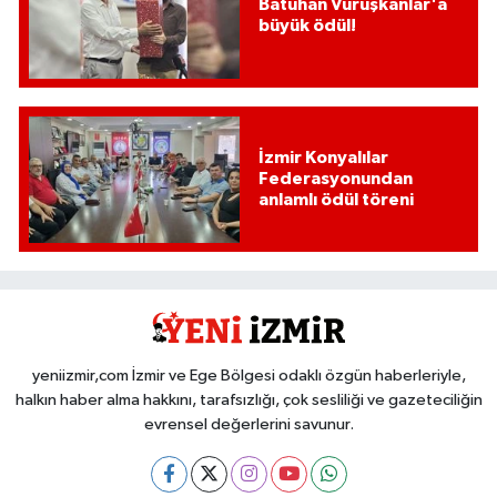
Batuhan Vuruşkanlar'a
büyük ödül!
İzmir Konyalılar
Federasyonundan
anlamlı ödül töreni
yeniizmir,com İzmir ve Ege Bölgesi odaklı özgün haberleriyle,
halkın haber alma hakkını, tarafsızlığı, çok sesliliği ve gazeteciliğin
evrensel değerlerini savunur.