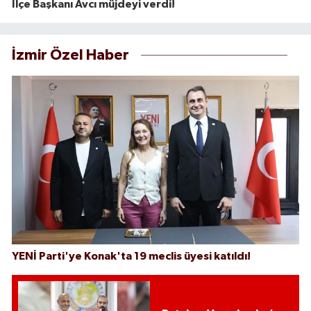
İlçe Başkanı Avcı müjdeyi verdi!
İzmir Özel Haber
YENİ Parti'ye Konak'ta 19 meclis üyesi katıldı!