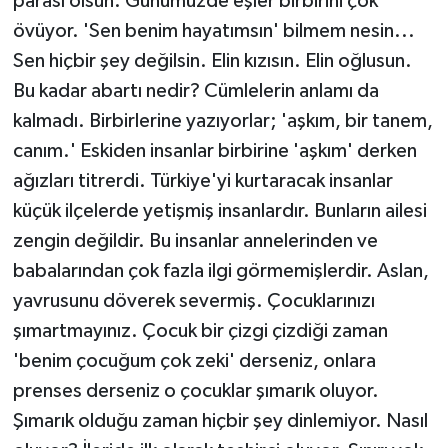
parası olsun. Günümüzde eşler birbirini çok
övüyor. 'Sen benim hayatımsın' bilmem nesin...
Sen hiçbir şey değilsin. Elin kızısın. Elin oğlusun.
Bu kadar abartı nedir? Cümlelerin anlamı da
kalmadı. Birbirlerine yazıyorlar; 'aşkım, bir tanem,
canım.' Eskiden insanlar birbirine 'aşkım' derken
ağızları titrerdi. Türkiye'yi kurtaracak insanlar
küçük ilçelerde yetişmiş insanlardır. Bunların ailesi
zengin değildir. Bu insanlar annelerinden ve
babalarından çok fazla ilgi görmemişlerdir. Aslan,
yavrusunu döverek severmiş. Çocuklarınızı
şımartmayınız. Çocuk bir çizgi çizdiği zaman
'benim çocuğum çok zeki' derseniz, onlara
prenses derseniz o çocuklar şımarık oluyor.
Şımarık olduğu zaman hiçbir şey dinlemiyor. Nasıl