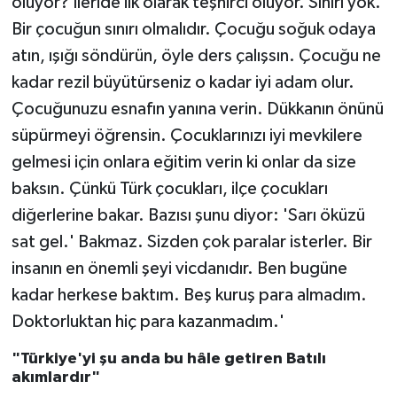
oluyor? İleride ilk olarak teşhirci oluyor. Sınırı yok.
Bir çocuğun sınırı olmalıdır. Çocuğu soğuk odaya
atın, ışığı söndürün, öyle ders çalışsın. Çocuğu ne
kadar rezil büyütürseniz o kadar iyi adam olur.
Çocuğunuzu esnafın yanına verin. Dükkanın önünü
süpürmeyi öğrensin. Çocuklarınızı iyi mevkilere
gelmesi için onlara eğitim verin ki onlar da size
baksın. Çünkü Türk çocukları, ilçe çocukları
diğerlerine bakar. Bazısı şunu diyor: 'Sarı öküzü
sat gel.' Bakmaz. Sizden çok paralar isterler. Bir
insanın en önemli şeyi vicdanıdır. Ben bugüne
kadar herkese baktım. Beş kuruş para almadım.
Doktorluktan hiç para kazanmadım.'
"Türkiye'yi şu anda bu hâle getiren Batılı
akımlardır"