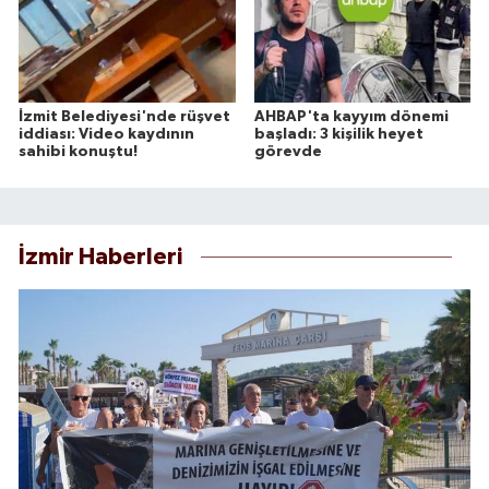
İzmit Belediyesi'nde rüşvet
AHBAP'ta kayyım dönemi
iddiası: Video kaydının
başladı: 3 kişilik heyet
sahibi konuştu!
görevde
İzmir Haberleri