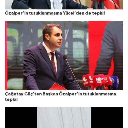
Özalper’in tutuklanmasına Yücel’den de tepki!
Çağatay Güç’ten Başkan Özalper’in tutuklanmasına
tepki!