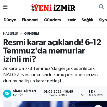
Dünya
İzmir Nöbetçi Eczaneler
Dünya
Ekonomi
Gündem
İzmir
Sağlık
Siy
Ekonomi
İzmir Hava Durumu
HABERLER
GÜNDEM
Resmi karar açıklandı! 6-12
Gündem
İzmir Namaz Vakitleri
Temmuz'da memurlar
İzmir
İzmir Trafik Yoğunluk Haritası
izinli mi?
Sağlık
Süper Lig Puan Durumu ve Fikstür
Ankara'da 7-8 Temmuz'da gerçekleştirilecek
NATO Zirvesi öncesinde kamu personelinin izin
Siyaset
Tüm Manşetler
durumuna ilişkin karar netleşti.
Magazin
Son Dakika Haberleri
SIMGE KİRMAN
01.06.2026 - 16:45
1 DK
EDITÖR
YAYINLANMA
OKUNMA SÜRESI
Resmi İlanlar
Haber Arşivi