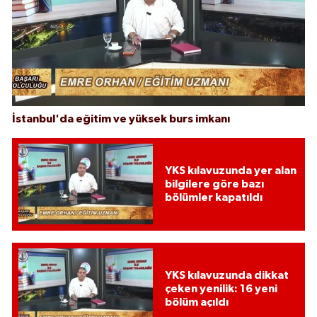
İstanbul'da eğitim ve yüksek burs imkanı
YKS kılavuzunda yer alan
bilgilere göre bazı
bölümler kapatıldı
YKS kılavuzunda dikkat
çeken yenilik: 16 yeni
bölüm açıldı