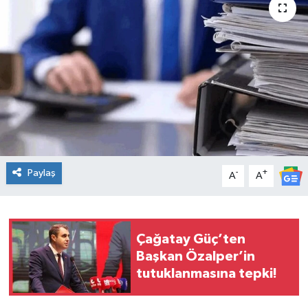
Spor
Teknoloji
Tatil ve Seyahat
Çevre
Okul Gazetesi
Paylaş
-
+
A
A
Çağatay Güç’ten
Başkan Özalper’in
tutuklanmasına tepki!