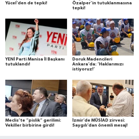
Yücel’den de tepki!
Özalper’in tutuklanmasına
tepki!
YENİ Parti Manisa İl Başkanı
Doruk Madencileri
tutuklandı!
Ankara’da: ‘Haklarımızı
istiyoruz!’
Meclis’te “pislik” gerilimi:
İzmir’de MÜSİAD zirvesi:
Vekiller birbirine girdi!
Saygılı’dan önemli mesaj!