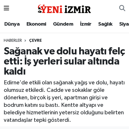
Dünya
İzmir Nöbetçi Eczaneler
Dünya
Ekonomi
Gündem
İzmir
Sağlık
Siy
Ekonomi
İzmir Hava Durumu
HABERLER
ÇEVRE
Sağanak ve dolu hayatı felç
Gündem
İzmir Namaz Vakitleri
etti: İş yerleri sular altında
İzmir
İzmir Trafik Yoğunluk Haritası
kaldı
Sağlık
Süper Lig Puan Durumu ve Fikstür
Edirne'de etkili olan sağanak yağış ve dolu, hayatı
olumsuz etkiledi. Cadde ve sokaklar göle
Siyaset
Tüm Manşetler
dönerken, birçok iş yeri, apartman girişi ve
bodrum katını su bastı. Kentte altyapı ve
Magazin
Son Dakika Haberleri
belediye hizmetlerinin yetersiz olduğunu belirten
vatandaşlar tepki gösterdi.
Resmi İlanlar
Haber Arşivi