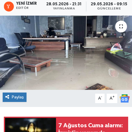
YENI İZMIR
28.05.2026 - 21:31
29.05.2026 - 09:15
EDITÖR
YAYINLANMA
GÜNCELLEME
Spor
Teknoloji
Tatil ve Seyahat
Çevre
Okul Gazetesi
Paylaş
-
+
A
A
7 Ağustos Cuma alarmı: