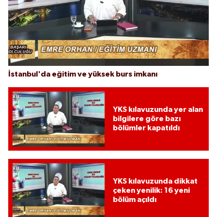
İstanbul'da eğitim ve yüksek burs imkanı
YKS kılavuzunda yer alan
bilgilere göre bazı
bölümler kapatıldı
YKS kılavuzunda dikkat
çeken yenilik: 16 yeni
bölüm açıldı