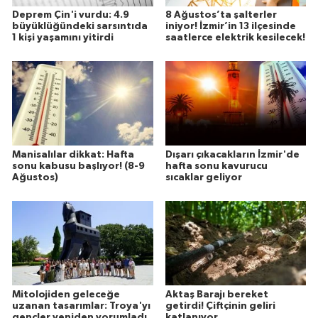
Deprem Çin'i vurdu: 4.9
8 Ağustos’ta şalterler
büyüklüğündeki sarsıntıda
iniyor! İzmir’in 13 ilçesinde
1 kişi yaşamını yitirdi
saatlerce elektrik kesilecek!
Manisalılar dikkat: Hafta
Dışarı çıkacakların İzmir'de
sonu kabusu başlıyor! (8-9
hafta sonu kavurucu
Ağustos)
sıcaklar geliyor
Mitolojiden geleceğe
Aktaş Barajı bereket
uzanan tasarımlar: Troya'yı
getirdi! Çiftçinin geliri
gençler yeniden yorumladı
katlanıyor