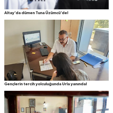
Altay’da dümen Tuna Üzümcü’de!
Gençlerin tercih yolculuğunda Urla yanında!