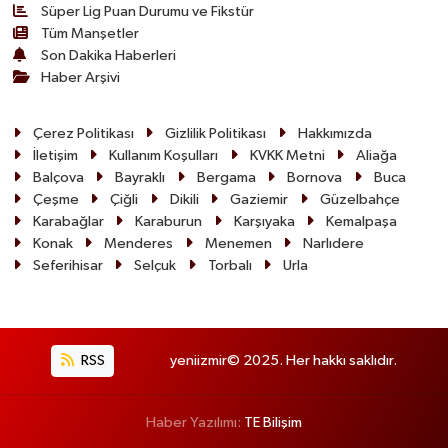
Süper Lig Puan Durumu ve Fikstür
Tüm Manşetler
Son Dakika Haberleri
Haber Arşivi
Çerez Politikası
Gizlilik Politikası
Hakkımızda
İletişim
Kullanım Koşulları
KVKK Metni
Aliağa
Balçova
Bayraklı
Bergama
Bornova
Buca
Çeşme
Çiğli
Dikili
Gaziemir
Güzelbahçe
Karabağlar
Karaburun
Karşıyaka
Kemalpaşa
Konak
Menderes
Menemen
Narlıdere
Seferihisar
Selçuk
Torbalı
Urla
RSS
yeniizmir© 2025. Her hakkı saklıdır.
Haber Yazılımı:
TE Bilişim