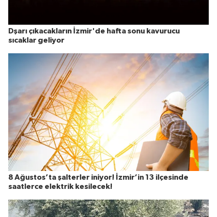
Dşarı çıkacakların İzmir'de hafta sonu kavurucu
sıcaklar geliyor
8 Ağustos’ta şalterler iniyor! İzmir’in 13 ilçesinde
saatlerce elektrik kesilecek!