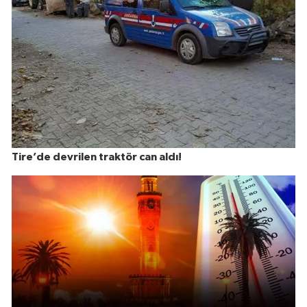
Tire’de devrilen traktör can aldı!