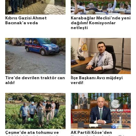
Kıbrıs Gazisi Ahmet
Karabağlar Meclisi'nde yeni
Bacınak'a veda
dağılım! Komisyonlar
netleşti
Tire’de devrilen traktör can
İlçe Başkanı Avcı müjdeyi
aldı!
verdi!
Çeşme’de ata tohumu ve
AK Partili Köse'den