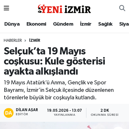
Dünya
İzmir Nöbetçi Eczaneler
Dünya
Ekonomi
Gündem
İzmir
Sağlık
Siy
Ekonomi
İzmir Hava Durumu
HABERLER
İZMIR
Selçuk’ta 19 Mayıs
Gündem
İzmir Namaz Vakitleri
coşkusu: Kule gösterisi
İzmir
İzmir Trafik Yoğunluk Haritası
ayakta alkışlandı
Sağlık
Süper Lig Puan Durumu ve Fikstür
19 Mayıs Atatürk’ü Anma, Gençlik ve Spor
Bayramı, İzmir’in Selçuk ilçesinde düzenlenen
Siyaset
Tüm Manşetler
törenlerle büyük bir coşkuyla kutlandı.
Magazin
Son Dakika Haberleri
DILAN AŞAR
19.05.2026 - 13:07
2 DK
EDITÖR
YAYINLANMA
OKUNMA SÜRESI
Resmi İlanlar
Haber Arşivi