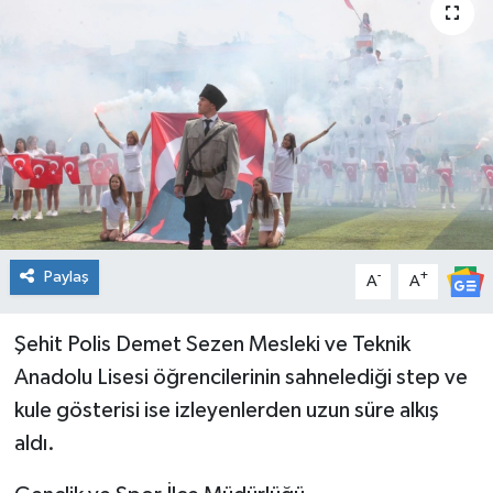
Spor
Teknoloji
Tatil ve Seyahat
Çevre
Okul Gazetesi
Paylaş
-
+
A
A
Şehit Polis Demet Sezen Mesleki ve Teknik
Anadolu Lisesi öğrencilerinin sahnelediği step ve
kule gösterisi ise izleyenlerden uzun süre alkış
aldı.