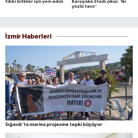
tıbbi bitkiler için yeni adım
Karşıyaka Stadı çıkışı: 'İki
yüzlü tavır'
İzmir Haberleri
Sığacık’ta marina projesine tepki büyüyor