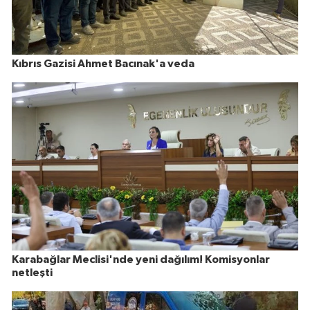
Kıbrıs Gazisi Ahmet Bacınak'a veda
Karabağlar Meclisi'nde yeni dağılım! Komisyonlar
netleşti