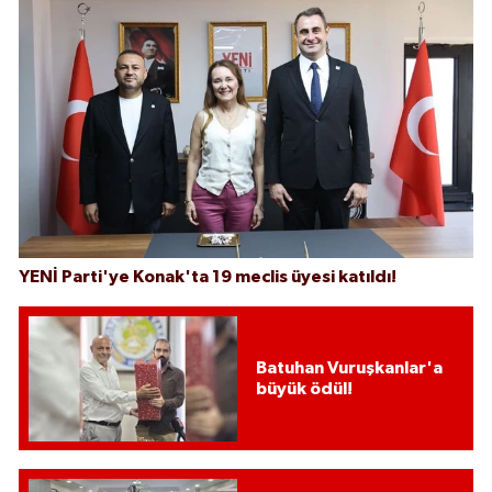
YENİ Parti'ye Konak'ta 19 meclis üyesi katıldı!
Batuhan Vuruşkanlar'a
büyük ödül!