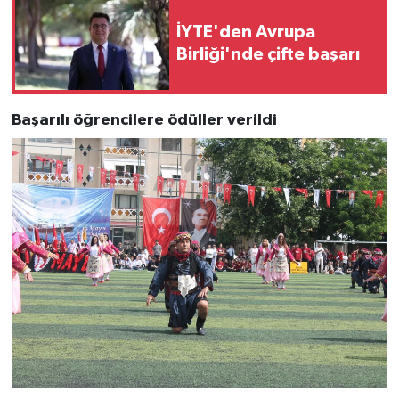
İYTE'den Avrupa
Birliği'nde çifte başarı
Başarılı öğrencilere ödüller verildi