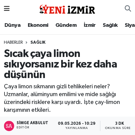
Dünya
İzmir Nöbetçi Eczaneler
Dünya
Ekonomi
Gündem
İzmir
Sağlık
Siy
Ekonomi
İzmir Hava Durumu
HABERLER
SAĞLIK
Sıcak çaya limon
Gündem
İzmir Namaz Vakitleri
sıkıyorsanız bir kez daha
İzmir
İzmir Trafik Yoğunluk Haritası
düşünün
Sağlık
Süper Lig Puan Durumu ve Fikstür
Çaya limon sıkmanın gizli tehlikeleri neler?
Uzmanlar, alüminyum emilimi ve mide sağlığı
Siyaset
Tüm Manşetler
üzerindeki risklere karşı uyardı. İşte çay-limon
karışımının etkileri.
Magazin
Son Dakika Haberleri
SIMGE AKBULUT
09.05.2026 - 10:29
3 DK
EDITÖR
YAYINLANMA
OKUNMA SÜRESI
Resmi İlanlar
Haber Arşivi