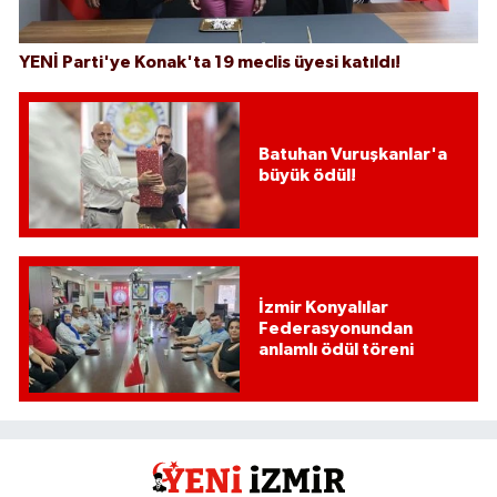
YENİ Parti'ye Konak'ta 19 meclis üyesi katıldı!
Batuhan Vuruşkanlar'a
büyük ödül!
İzmir Konyalılar
Federasyonundan
anlamlı ödül töreni