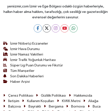
yeniizmir,com İzmir ve Ege Bölgesi odaklı özgün haberleriyle,
halkın haber alma hakkını, tarafsızlığı, çok sesliliği ve gazeteciliğin
evrensel değerlerini savunur.
İzmir Nöbetçi Eczaneler
İzmir Hava Durumu
İzmir Namaz Vakitleri
İzmir Trafik Yoğunluk Haritası
Süper Lig Puan Durumu ve Fikstür
Tüm Manşetler
Son Dakika Haberleri
Haber Arşivi
Çerez Politikası
Gizlilik Politikası
Hakkımızda
İletişim
Kullanım Koşulları
KVKK Metni
Aliağa
Balçova
Bayraklı
Bergama
Bornova
Buca