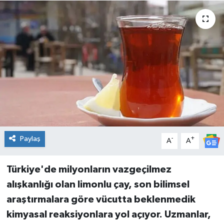
Spor
Teknoloji
Tatil ve Seyahat
Çevre
Okul Gazetesi
Paylaş
-
+
A
A
Türkiye'de milyonların vazgeçilmez
alışkanlığı olan limonlu çay, son bilimsel
araştırmalara göre vücutta beklenmedik
kimyasal reaksiyonlara yol açıyor. Uzmanlar,