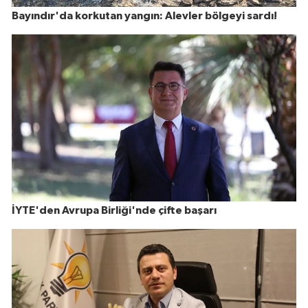
Bayındır'da korkutan yangın: Alevler bölgeyi sardı!
İYTE'den Avrupa Birliği'nde çifte başarı