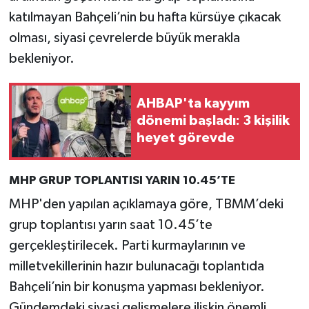
katılmayan Bahçeli’nin bu hafta kürsüye çıkacak
olması, siyasi çevrelerde büyük merakla
bekleniyor.
AHBAP'ta kayyım
dönemi başladı: 3 kişilik
heyet görevde
MHP GRUP TOPLANTISI YARIN 10.45’TE
MHP'den yapılan açıklamaya göre, TBMM’deki
grup toplantısı yarın saat 10.45’te
gerçekleştirilecek. Parti kurmaylarının ve
milletvekillerinin hazır bulunacağı toplantıda
Bahçeli’nin bir konuşma yapması bekleniyor.
Gündemdeki siyasi gelişmelere ilişkin önemli