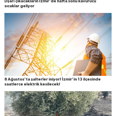
Dşarı çıkacakların İzmir'de hafta sonu kavurucu
sıcaklar geliyor
8 Ağustos’ta şalterler iniyor! İzmir’in 13 ilçesinde
saatlerce elektrik kesilecek!