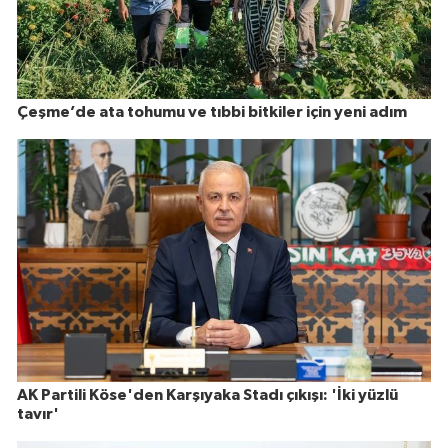
Çeşme’de ata tohumu ve tıbbi bitkiler için yeni adım
AK Partili Köse'den Karşıyaka Stadı çıkışı: 'İki yüzlü
tavır'