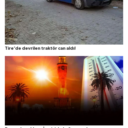
Tire’de devrilen traktör can aldı!