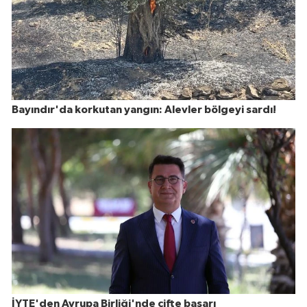
Bayındır'da korkutan yangın: Alevler bölgeyi sardı!
İYTE'den Avrupa Birliği'nde çifte başarı