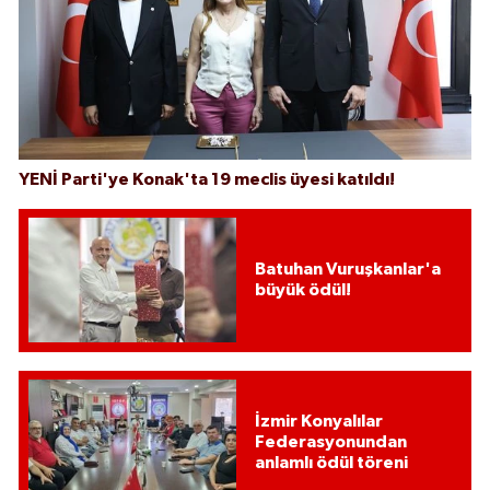
YENİ Parti'ye Konak'ta 19 meclis üyesi katıldı!
Batuhan Vuruşkanlar'a
büyük ödül!
İzmir Konyalılar
Federasyonundan
anlamlı ödül töreni