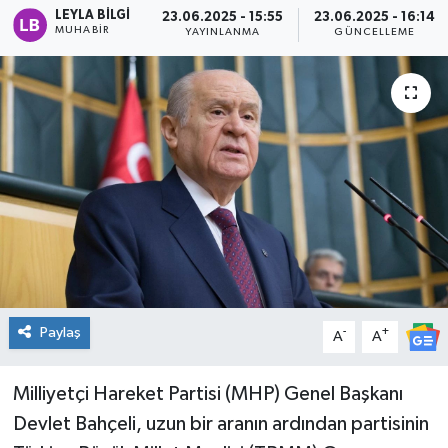
LEYLA BILGI
23.06.2025 - 15:55
23.06.2025 - 16:14
MUHABIR
Spor
YAYINLANMA
GÜNCELLEME
Teknoloji
Tatil ve Seyahat
Çevre
Okul Gazetesi
Paylaş
-
+
A
A
Milliyetçi Hareket Partisi (MHP) Genel Başkanı
Devlet Bahçeli, uzun bir aranın ardından partisinin