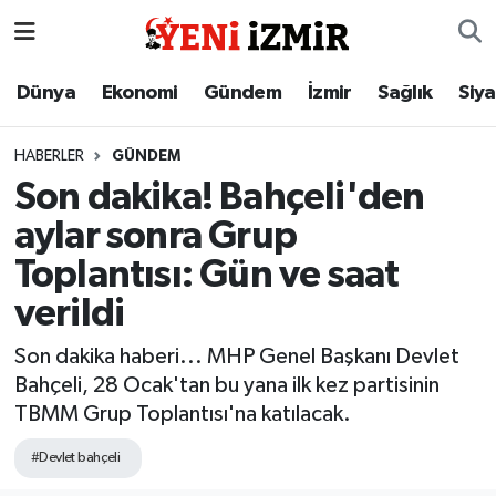
Dünya
İzmir Nöbetçi Eczaneler
Dünya
Ekonomi
Gündem
İzmir
Sağlık
Siy
Ekonomi
İzmir Hava Durumu
HABERLER
GÜNDEM
Son dakika! Bahçeli'den
Gündem
İzmir Namaz Vakitleri
aylar sonra Grup
İzmir
İzmir Trafik Yoğunluk Haritası
Toplantısı: Gün ve saat
verildi
Sağlık
Süper Lig Puan Durumu ve Fikstür
Son dakika haberi... MHP Genel Başkanı Devlet
Siyaset
Tüm Manşetler
Bahçeli, 28 Ocak'tan bu yana ilk kez partisinin
TBMM Grup Toplantısı'na katılacak.
Magazin
Son Dakika Haberleri
#Devlet bahçeli
Resmi İlanlar
Haber Arşivi