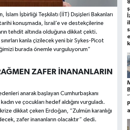
ş
am İşbirliği Teşkilatı (İİT) Dışişleri Bakanları
İ
i
arihi konuşmada, İsrail’e ve destekçilerine
s
arın tehdit altında olduğuna dikkat çekti.
e
nırları kanla çizilecek yeni bir Sykes-Picot
k
eğimizi burada önemle vurguluyorum”
RAĞMEN ZAFER İNANANLARIN
denleri anarak başlayan Cumhurbaşkanı
'
le kadın ve çocukları hedef aldığını vurguladı.
P
a
 krize dikkat çeken Erdoğan, “Zulmün karanlığı
decek, zafer inananların olacaktır” dedi.