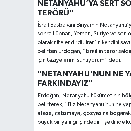
NETANYAHU’YA SERT SÖ
TERÖRÜ"
İsrail Başbakanı Binyamin Netanyahu’y
sonra Lübnan, Yemen, Suriye ve son ola
olarak nitelendirdi. İran’ın kendini s
belirten Erdoğan, “İsrail'in terör saldı
için taziyelerimi sunuyorum” dedi.
"NETANYAHU'NUN NE Y
FARKINDAYIZ"
Erdoğan, Netanyahu hükümetinin bölg
belirterek, “Biz Netanyahu’nun ne yap
ateşe, çatışmaya, gözyaşına boğarak g
büyük bir yanılgı içindedir” şeklinde k