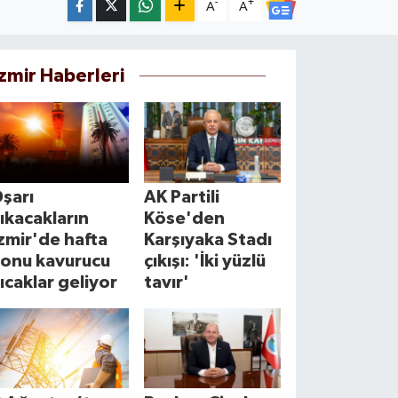
-
+
A
A
İzmir Haberleri
şarı
AK Partili
ıkacakların
Köse'den
zmir'de hafta
Karşıyaka Stadı
sonu kavurucu
çıkışı: 'İki yüzlü
ıcaklar geliyor
tavır'