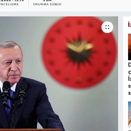
.2025 - 13:19
3 DK
NCELLEME
OKUNMA SÜRESI
D
ç
İ
s