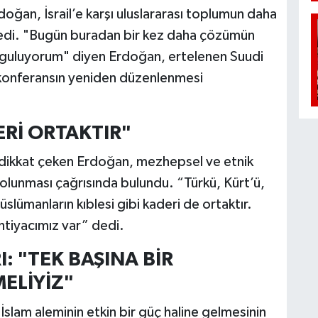
doğan, İsrail’e karşı uluslararası toplumun daha
yledi. "Bugün buradan bir kez daha çözümün
rguluyorum" diyen Erdoğan, ertelenen Suudi
 konferansın yeniden düzenlenmesi
Rİ ORTAKTIR"
a dikkat çeken Erdoğan, mezhepsel ve etnik
lik olunması çağrısında bulundu. “Türkü, Kürt’ü,
 Müslümanların kıblesi gibi kaderi de ortaktır.
ihtiyacımız var” dedi.
: "TEK BAŞINA BİR
ELİYİZ"
lam aleminin etkin bir güç haline gelmesinin