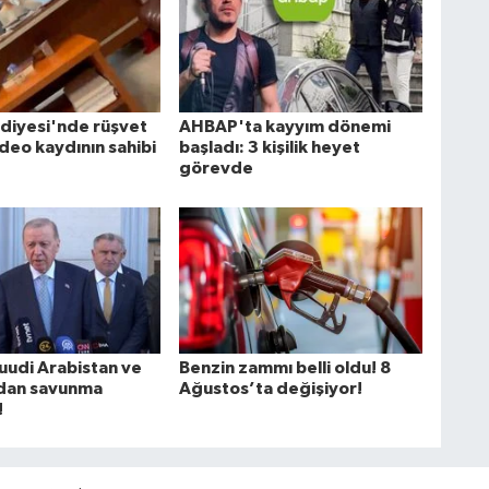
ediyesi'nde rüşvet
AHBAP'ta kayyım dönemi
ideo kaydının sahibi
başladı: 3 kişilik heyet
görevde
Suudi Arabistan ve
Benzin zammı belli oldu! 8
'dan savunma
Ağustos’ta değişiyor!
!