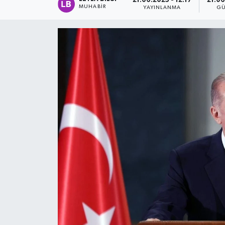
21.06.2025 - 12:17
21.06
MUHABIR
YAYINLANMA
GÜ
Spor
Teknoloji
Tatil ve Seyahat
Çevre
Okul Gazetesi