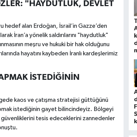
ZLER: "HAYDUTLUK, DEVLET
T
u hedef alan Erdoğan, İsrail’in Gazze’den
rak İran’a yönelik saldırılarını "haydutluk"
k
d
avunmasının meşru ve hukuki bir hak olduğunu
rılarında hayatını kaybeden İranlı kardeşlerimiz
APMAK İSTEDİĞİNİN
A
ede kaos ve çatışma stratejisi güttüğünü
F
mak istediğinin gayet bilincindeyiz. Bölgeyi
üvenliklerini tesis edeceklerini zannedenler
k
onuştu.