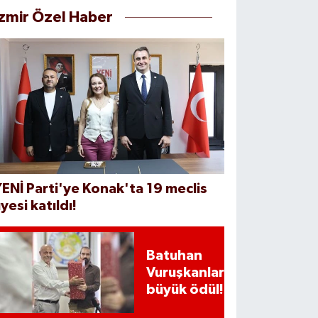
İzmir Özel Haber
ENİ Parti'ye Konak'ta 19 meclis
yesi katıldı!
Batuhan
Vuruşkanlar'a
büyük ödül!