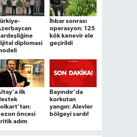
ürkiye-
İhbar sonrası
Azerbaycan
operasyon: 125
ardeşliğine
kök kenevir ele
ijital diplomasi
geçirildi
modeli
ltay'a ilk
Bayındır'da
destek
korkutan
olkart'tan:
yangın: Alevler
Sezon öncesi
bölgeyi sardı!
ritik adım