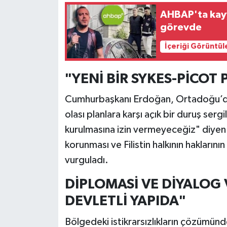
AHBAP'ta kayy
görevde
İçeriği Görüntül
"YENİ BİR SYKES-PİCOT 
Cumhurbaşkanı Erdoğan, Ortadoğu’da sı
olası planlara karşı açık bir duruş serg
kurulmasına izin vermeyeceğiz" diyen
korunması ve Filistin halkının haklarını
vurguladı.
DİPLOMASİ VE DİYALOG
DEVLETLİ YAPIDA"
Bölgedeki istikrarsızlıkların çözümünd