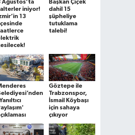
8 Ağustos’ta
Başkan Çiçek
alterler iniyor!
dahil 15
zmir’in 13
şüpheliye
lçesinde
tutuklama
aatlerce
talebi!
lektrik
esilecek!
Menderes
Göztepe ile
Belediyesi’nden
Trabzonspor,
Yanıltıcı
İsmail Köybaşı
aylaşım'
için sahaya
çıklaması
çıkıyor