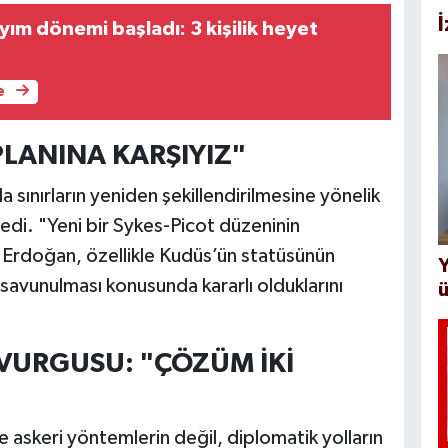
ım dönemi başladı: 3 kişilik heyet
e
PLANINA KARŞIYIZ"
nırların yeniden şekillendirilmesine yönelik
iledi. "Yeni bir Sykes-Picot düzeninin
 Erdoğan, özellikle Kudüs’ün statüsünün
Y
n savunulması konusunda kararlı olduklarını
ü
 VURGUSU: "ÇÖZÜM İKİ
e askeri yöntemlerin değil, diplomatik yolların