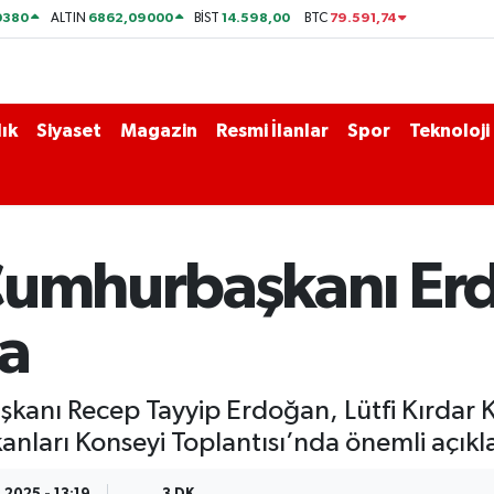
0380
6862,09000
14.598,00
79.591,74
ALTIN
BİST
BTC
ık
Siyaset
Magazin
Resmi İlanlar
Spor
Teknoloji
 Cumhurbaşkanı Er
ma
şkanı Recep Tayyip Erdoğan, Lütfi Kırdar 
i Bakanları Konseyi Toplantısı’nda önemli aç