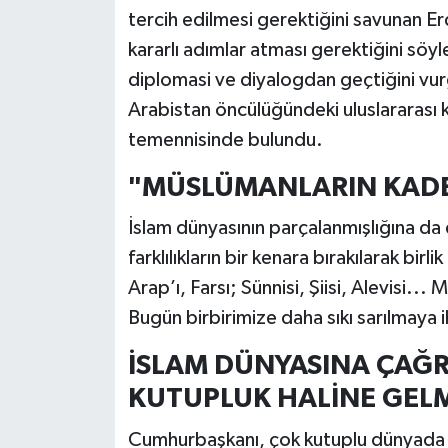
tercih edilmesi gerektiğini savunan Er
kararlı adımlar atması gerektiğini sö
diplomasi ve diyalogdan geçtiğini vu
Arabistan öncülüğündeki uluslararası
temennisinde bulundu.
"MÜSLÜMANLARIN KADE
İslam dünyasının parçalanmışlığına d
farklılıkların bir kenara bırakılarak bir
Arap’ı, Farsı; Sünnisi, Şiisi, Alevisi...
Bugün birbirimize daha sıkı sarılmaya 
İSLAM DÜNYASINA ÇAĞRI
KUTUPLUK HALİNE GELM
Cumhurbaşkanı, çok kutuplu dünyada İs