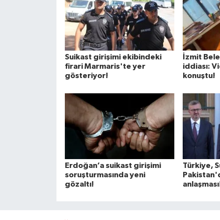
Suikast girişimi ekibindeki
İzmit Bel
firari Marmaris'te yer
iddiası: V
gösteriyor!
konuştu!
Erdoğan’a suikast girişimi
Türkiye, 
soruşturmasında yeni
Pakistan
gözaltı!
anlaşması