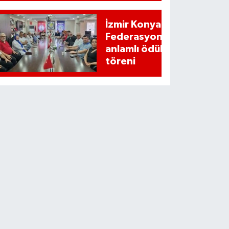
İzmir Konyalılar
Federasyonundan
anlamlı ödül
töreni