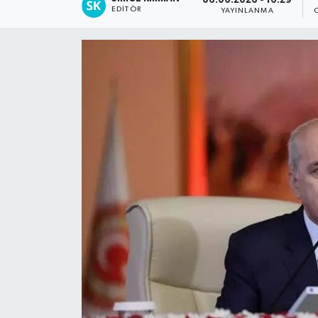
06.06.2026 - 16:29
EDITÖR
YAYINLANMA
Spor
Teknoloji
Tatil ve Seyahat
Çevre
Okul Gazetesi