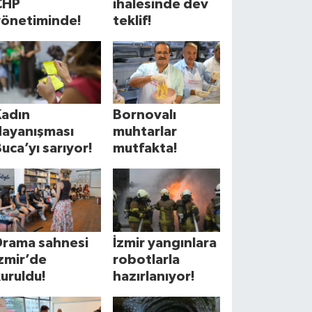
CHP
ihalesinde dev
yönetiminde!
teklif!
Kadın
Bornovalı
dayanışması
muhtarlar
uca’yı sarıyor!
mutfakta!
Drama sahnesi
İzmir yangınlara
zmir’de
robotlarla
uruldu!
hazırlanıyor!