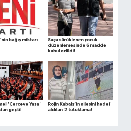
’nin bağış miktarı
Suça sürüklenen çocuk
düzenlemesinde 6 madde
kabul edildi!
şme! 'Çerçeve Yasa'
Rojin Kabaiş’in ailesini hedef
an geçti!
aldılar: 2 tutuklama!