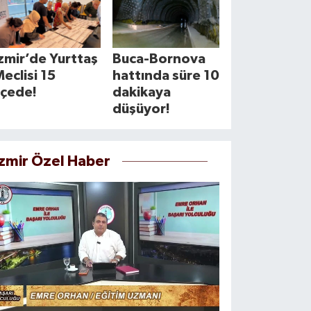
zmir’de Yurttaş
Buca-Bornova
eclisi 15
hattında süre 10
lçede!
dakikaya
düşüyor!
İzmir Özel Haber