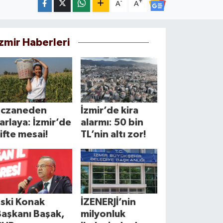
-
+
A
A
İzmir Haberleri
Eczaneden
İzmir’de kira
arlaya: İzmir’de
alarmı: 50 bin
ifte mesai!
TL’nin altı zor!
Eski Konak
İZENERJİ’nin
Başkanı Başak,
milyonluk