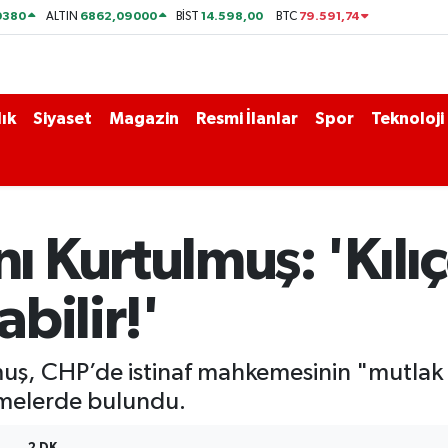
0380
6862,09000
14.598,00
79.591,74
ALTIN
BİST
BTC
ık
Siyaset
Magazin
Resmi İlanlar
Spor
Teknoloji
 Kurtulmuş: 'Kılı
bilir!'
, CHP’de istinaf mahkemesinin "mutlak b
irmelerde bulundu.