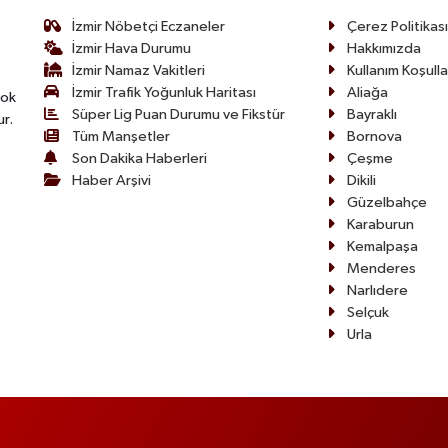
İzmir Nöbetçi Eczaneler
Çerez Politikası
İzmir Hava Durumu
Hakkımızda
İzmir Namaz Vakitleri
Kullanım Koşulla
İzmir Trafik Yoğunluk Haritası
Aliağa
çok
Süper Lig Puan Durumu ve Fikstür
Bayraklı
ur.
Tüm Manşetler
Bornova
Son Dakika Haberleri
Çeşme
Haber Arşivi
Dikili
Güzelbahçe
Karaburun
Kemalpaşa
Menderes
Narlıdere
Selçuk
Urla