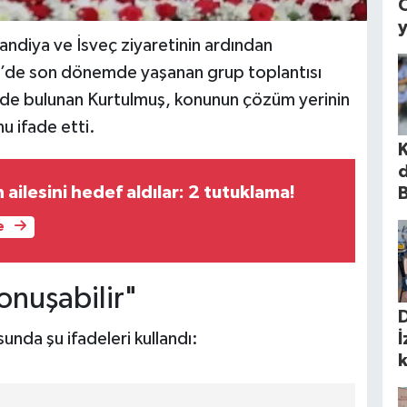
diya ve İsveç ziyaretinin ardından
HP’de son dönemde yaşanan grup toplantısı
erde bulunan Kurtulmuş, konunun çözüm yerinin
u ifade etti.
 ailesini hedef aldılar: 2 tutuklama!
B
e
onuşabilir"
nda şu ifadeleri kullandı:
İ
k