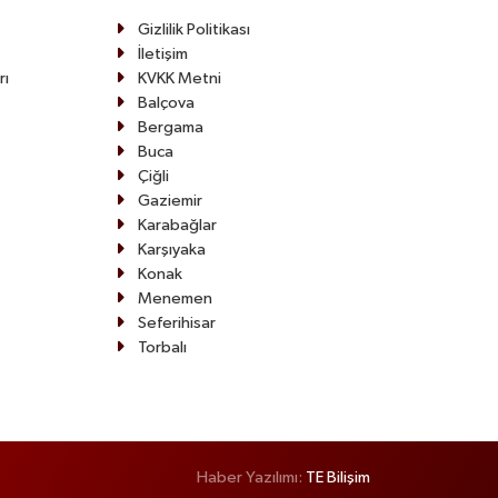
Gizlilik Politikası
İletişim
rı
KVKK Metni
Balçova
Bergama
Buca
Çiğli
Gaziemir
Karabağlar
Karşıyaka
Konak
Menemen
Seferihisar
Torbalı
Haber Yazılımı:
TE Bilişim