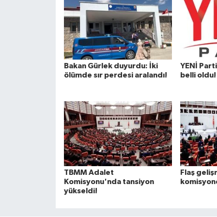
Bakan Gürlek duyurdu: İki
YENİ Parti
ölümde sır perdesi aralandı!
belli oldu!
TBMM Adalet
Flaş geli
Komisyonu'nda tansiyon
komisyond
yükseldi!