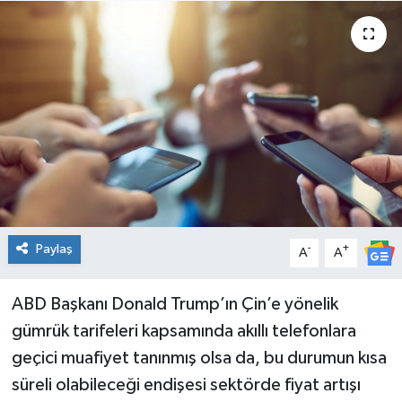
Spor
Teknoloji
Tatil ve Seyahat
Çevre
Okul Gazetesi
Paylaş
-
+
A
A
ABD Başkanı Donald Trump’ın Çin’e yönelik
gümrük tarifeleri kapsamında akıllı telefonlara
geçici muafiyet tanınmış olsa da, bu durumun kısa
süreli olabileceği endişesi sektörde fiyat artışı