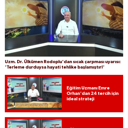
Uzm. Dr. Ülkümen Rodoplu'dan sıcak çarpması uyarısı:
'Terleme durduysa hayati tehlike başlamıştır!'
Eğitim Uzmanı Emre
Orhan'dan 24 tercih için
ideal strateji