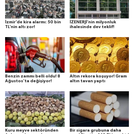
İzmir’de kira alarmı: 50 bin
İZENERJİ’nin milyonluk
TL’nin altı zor!
ihalesinde dev teklif!
Benzin zammı belli oldu! 8
Altın rekora koşuyor! Gram
Ağustos’ta değişiyor!
altın tavan yaptı
Kuru meyve sektöründen
Bir sigara grubuna daha