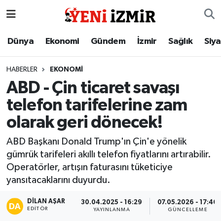
Dünya
İzmir Nöbetçi Eczaneler
Dünya
Ekonomi
Gündem
İzmir
Sağlık
Siy
Ekonomi
İzmir Hava Durumu
HABERLER
EKONOMI
ABD - Çin ticaret savaşı
Gündem
İzmir Namaz Vakitleri
telefon tarifelerine zam
İzmir
İzmir Trafik Yoğunluk Haritası
olarak geri dönecek!
Sağlık
Süper Lig Puan Durumu ve Fikstür
ABD Başkanı Donald Trump'ın Çin'e yönelik
gümrük tarifeleri akıllı telefon fiyatlarını artırabilir.
Siyaset
Tüm Manşetler
Operatörler, artışın faturasını tüketiciye
yansıtacaklarını duyurdu.
Magazin
Son Dakika Haberleri
DILAN AŞAR
30.04.2025 - 16:29
07.05.2026 - 17:46
EDITÖR
YAYINLANMA
GÜNCELLEME
Resmi İlanlar
Haber Arşivi