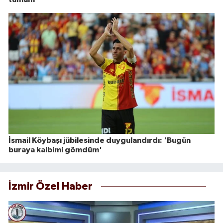
İsmail Köybaşı jübilesinde duygulandırdı: 'Bugün
buraya kalbimi gömdüm'
İzmir Özel Haber