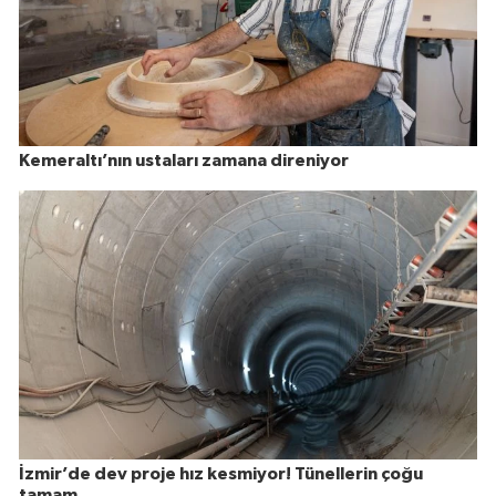
Kemeraltı’nın ustaları zamana direniyor
İzmir’de dev proje hız kesmiyor! Tünellerin çoğu
tamam