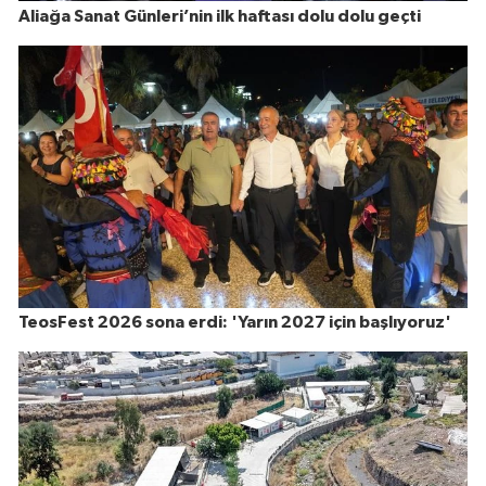
Aliağa Sanat Günleri’nin ilk haftası dolu dolu geçti
TeosFest 2026 sona erdi: 'Yarın 2027 için başlıyoruz'