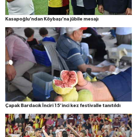
Kasapoğlu’ndan Köybaşı’na jübile mesajı
Çapak Bardacık İnciri 15’inci kez festivalle tanıtıldı