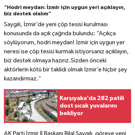
“Hodri meydan: İzmir için uygun yeri açıklayın,
biz destek olalım”
Saygılı, İzmir’de yeni çöp tesisi kurulması
konusunda da açık çağrıda bulundu: “Açıkça
söylüyorum, hodri meydan! İzmir için uygun yer
neresi ise çöp tesisi kurmak istiyorsanız açıklayın,
biz destek olmaya hazırız.Sizden önceki
aktörlerin kötü bir taklidi olmak İzmir’e hiçbir şey
kazandırmaz.”
Karşıyaka’da 282 patili
dost sıcak yuvalarını
bekliyor
AK Parti İzmir İl Başkanı Bilal Saygılı, göreve yeni