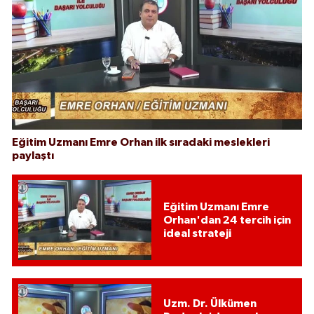
Eğitim Uzmanı Emre Orhan ilk sıradaki meslekleri
paylaştı
Eğitim Uzmanı Emre
Orhan'dan 24 tercih için
ideal strateji
Uzm. Dr. Ülkümen