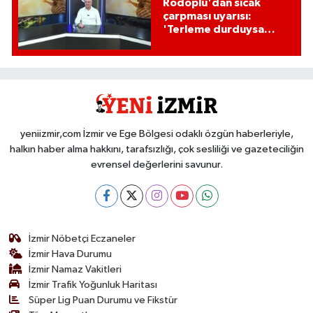
Rodoplu'dan sıcak
çarpması uyarısı:
'Terleme durduysa
hayati tehlike
başlamıştır!'
yeniizmir,com İzmir ve Ege Bölgesi odaklı özgün haberleriyle,
halkın haber alma hakkını, tarafsızlığı, çok sesliliği ve gazeteciliğin
evrensel değerlerini savunur.
İzmir Nöbetçi Eczaneler
İzmir Hava Durumu
İzmir Namaz Vakitleri
İzmir Trafik Yoğunluk Haritası
Süper Lig Puan Durumu ve Fikstür