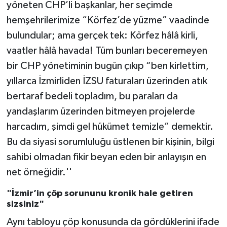
yöneten CHP’li başkanlar, her seçimde
hemşehrilerimize “Körfez’de yüzme” vaadinde
bulundular; ama gerçek tek: Körfez hâlâ kirli,
vaatler hâlâ havada! Tüm bunları beceremeyen
bir CHP yönetiminin bugün çıkıp “ben kirlettim,
yıllarca İzmirliden İZSU faturaları üzerinden atık
bertaraf bedeli topladım, bu paraları da
yandaşlarım üzerinden bitmeyen projelerde
harcadım, şimdi gel hükümet temizle” demektir.
Bu da siyasi sorumluluğu üstlenen bir kişinin, bilgi
sahibi olmadan fikir beyan eden bir anlayışın en
net örneğidir.''
"İzmir’in çöp sorununu kronik hale getiren
sizsiniz"
Aynı tabloyu çöp konusunda da gördüklerini ifade