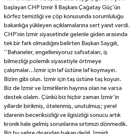
başlayan CHP İzmir İl Başkanı Çağatay Güç'ün
körfez temizliği ve çöp konusunda sorumluluğu
bakanlığa yükleyen açıklamalarına sert yanıt verdi.
CHP’nin İzmir siyasetinde gelenle giden arasında
tek bir fark olmadığını belirten Başkan Saygılı,
''Bahaneler, engelleniyoruz safsataları, iş
bilmezliği polemik siyasetiyle örtmeye
çalışmalar…İzmir için laf üstüne laf koymayın.
Bizim gibi olun. İzmir için taş üstüne taş koyun.
Biz de İzmir ve İzmirlilerin hayrına olan ne varsa
destek olalım. Çünkü biz hiçbir zaman İzmir’in
yıllardır birikmiş, ötelenmiş, unutulmuş; yerel
idarenin beceriksizliği ve ilgisizliği sonucu artık
kronik hale gelmiş sorunlarına sırtımızı dönmedik.
Biz bu şehre dışarıdan bakan değil, İzmirli