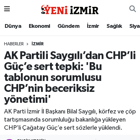
Dünya
İzmir Nöbetçi Eczaneler
Dünya
Ekonomi
Gündem
İzmir
Sağlık
Siy
Ekonomi
İzmir Hava Durumu
HABERLER
İZMIR
AK Partili Saygılı’dan CHP’li
Gündem
İzmir Namaz Vakitleri
Güç’e sert tepki: 'Bu
İzmir
İzmir Trafik Yoğunluk Haritası
tablonun sorumlusu
CHP’nin beceriksiz
Sağlık
Süper Lig Puan Durumu ve Fikstür
yönetimi'
Siyaset
Tüm Manşetler
AK Parti İzmir İl Başkanı Bilal Saygılı, körfez ve çöp
tartışmasında sorumluluğu bakanlığa yükleyen
Magazin
Son Dakika Haberleri
CHP’li Çağatay Güç’e sert sözlerle yüklendi.
Resmi İlanlar
Haber Arşivi