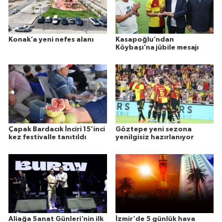
Konak’a yeni nefes alanı
Kasapoğlu’ndan
Köybaşı’na jübile mesajı
Çapak Bardacık İnciri 15’inci
Göztepe yeni sezona
kez festivalle tanıtıldı
yenilgisiz hazırlanıyor
Aliağa Sanat Günleri’nin ilk
İzmir'de 5 günlük hava