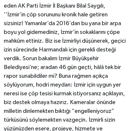
eden AK Parti İzmir İl Başkanı Bilal Saygılı,
''İzmir’in çöp sorununu kronik hale getiren
sizsiniz! Yamanlar’da 2016’dan bu yana bir arpa
boyu yol gidemediniz, İzmir’in sokaklarını çöpe
mahkûm ettiniz. Biz ise İzmirliyi düşünerek, geçici
izin sürecinde Harmandalı için gerekli desteği
verdik. Sorun bakalım İzmir Büyükşehir
Belediyesi’ne; aradan 46 gün geçti, hâlâ tek bir
rapor sunabildiler mi? Buna rağmen açıkça
söylüyorum, hodri meydan: İzmir için uygun yer
neresi ise çöp tesisi kurmak istiyorsanız açıklayın,
biz destek olmaya hazırız. Kameralar önünde
milletin dinlemekten bıktığı “engelleniyoruz”
türküsünü söylemekten vazgeçin. İzmirli sizin
yüzünüzden esere, projeye, hizmete ve