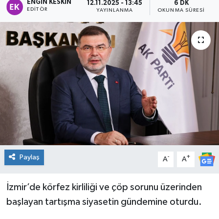
ENGIN KESKIN
12.11.2025 - 13:45
6 DK
EDITÖR
YAYINLANMA
OKUNMA SÜRESI
Spor
Teknoloji
Tatil ve Seyahat
Çevre
Okul Gazetesi
Paylaş
-
+
A
A
İzmir’de körfez kirliliği ve çöp sorunu üzerinden
başlayan tartışma siyasetin gündemine oturdu.