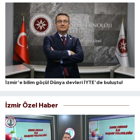
İzmir'e bilim göçü! Dünya devleri İYTE'de buluştu!
İzmir Özel Haber