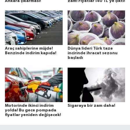
Ankara çıkarması!
zam! Fiyatlar 140 TL'ye çıktı!
Araç sahiplerine müjde!
Dünya lideri Türk taze
Benzinde indirim kapıda!
incirinde ihracat sezonu
başladı
Motorinde ikinci indirim
Sigaraya bir zam daha!
yolda! Bu gece pompada
fiyatlar yeniden değişecek!