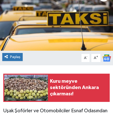
Spor
Teknoloji
Tatil ve Seyahat
Çevre
Paylaş
-
+
A
A
Okul Gazetesi
Kuru meyve
sektöründen Ankara
çıkarması!
Uşak Şoförler ve Otomobilciler Esnaf Odasından