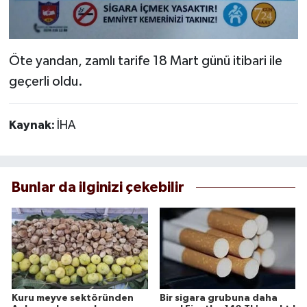
Öte yandan, zamlı tarife 18 Mart günü itibari ile
geçerli oldu.
Kaynak:
İHA
Bunlar da ilginizi çekebilir
Kuru meyve sektöründen
Bir sigara grubuna daha