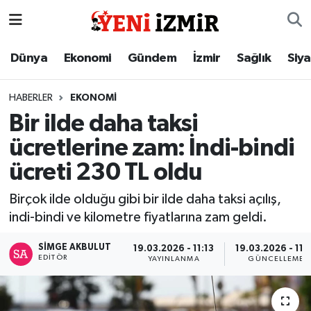
Dünya
İzmir Nöbetçi Eczaneler
Dünya
Ekonomi
Gündem
İzmir
Sağlık
Siy
Ekonomi
İzmir Hava Durumu
HABERLER
EKONOMI
Bir ilde daha taksi
Gündem
İzmir Namaz Vakitleri
ücretlerine zam: İndi-bindi
İzmir
İzmir Trafik Yoğunluk Haritası
ücreti 230 TL oldu
Sağlık
Süper Lig Puan Durumu ve Fikstür
Birçok ilde olduğu gibi bir ilde daha taksi açılış,
indi-bindi ve kilometre fiyatlarına zam geldi.
Siyaset
Tüm Manşetler
SIMGE AKBULUT
19.03.2026 - 11:13
19.03.2026 - 11:
EDITÖR
YAYINLANMA
GÜNCELLEME
Magazin
Son Dakika Haberleri
Resmi İlanlar
Haber Arşivi