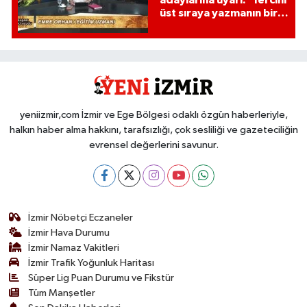
üst sıraya yazmanın bir
etkisi var mı?'
yeniizmir,com İzmir ve Ege Bölgesi odaklı özgün haberleriyle,
halkın haber alma hakkını, tarafsızlığı, çok sesliliği ve gazeteciliğin
evrensel değerlerini savunur.
İzmir Nöbetçi Eczaneler
İzmir Hava Durumu
İzmir Namaz Vakitleri
İzmir Trafik Yoğunluk Haritası
Süper Lig Puan Durumu ve Fikstür
Tüm Manşetler