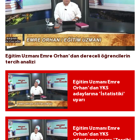
Eğitim Uzmanı Emre Orhan'dan dereceli öğrencilerin
tercih analizi
Eğitim Uzmanı Emre
Orhan'dan YKS
adaylarına 'İstatistiki'
uyarı
Eğitim Uzmanı Emre
Orhan'dan YKS
adaylarına uyarı: 'Tercihi