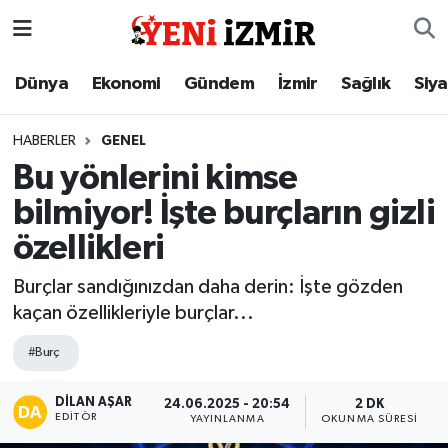
Dünya
İzmir Nöbetçi Eczaneler
Dünya
Ekonomi
Gündem
İzmir
Sağlık
Siy
Ekonomi
İzmir Hava Durumu
HABERLER
GENEL
Bu yönlerini kimse
Gündem
İzmir Namaz Vakitleri
bilmiyor! İşte burçların gizli
İzmir
İzmir Trafik Yoğunluk Haritası
özellikleri
Sağlık
Süper Lig Puan Durumu ve Fikstür
Burçlar sandığınızdan daha derin: İşte gözden
kaçan özellikleriyle burçlar...
Siyaset
Tüm Manşetler
#Burç
Magazin
Son Dakika Haberleri
DILAN AŞAR
24.06.2025 - 20:54
2 DK
EDITÖR
YAYINLANMA
OKUNMA SÜRESI
Resmi İlanlar
Haber Arşivi