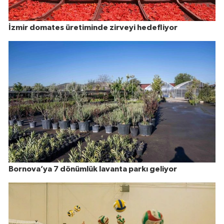
İzmir domates üretiminde zirveyi hedefliyor
Bornova’ya 7 dönümlük lavanta parkı geliyor