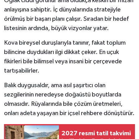
Oğlak ciddi görünür ama oldukça keskin bir mizah
anlayışına sahiptir. İç dünyalarında stratejiyle
örülmüş bir başarı planı çalışır. Sıradan bir hedef
listesinin ardında, büyük vizyonlar yatar.
Kova bireysel duruşlarıyla tanınır, fakat toplum
bilincine duydukları ilgi dikkat çeker. En uçuk
fikirleri bile bilimsel veya insani bir çerçevede
tartışabilirler.
Balık duygusaldır, ama asıl şaşırtıcı olan
sezgilerinin neredeyse doğaüstü boyutlarda
olmasıdır. Rüyalarında bile çözüm üretmeleri,
onları adeta yaşayan bir içsel rehbere dönüştürür.
2027 resmi tatil takvimi