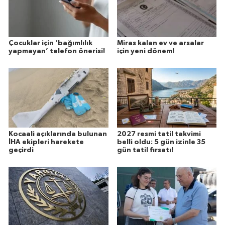
Çocuklar için ‘bağımlılık
Miras kalan ev ve arsalar
yapmayan’ telefon önerisi!
için yeni dönem!
Kocaali açıklarında bulunan
2027 resmi tatil takvimi
İHA ekipleri harekete
belli oldu: 5 gün izinle 35
geçirdi
gün tatil fırsatı!