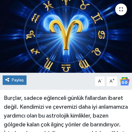
Spor
Teknoloji
Tatil ve Seyahat
Çevre
Okul Gazetesi
Paylaş
-
+
A
A
Burçlar, sadece eğlenceli günlük fallardan ibaret
değil. Kendimizi ve çevremizi daha iyi anlamamıza
yardımcı olan bu astrolojik kimlikler, bazen
gölgede kalan çok ilginç yönler de barındırıyor.