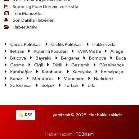
Süper Lig Puan Durumu ve Fikstür
Tüm Manşetler
Son Dakika Haberleri
Haber Arşivi
Çerez Politikası
Gizlilik Politikası
Hakkımızda
İletişim
Kullanım Koşulları
KVKK Metni
Aliağa
Balçova
Bayraklı
Bergama
Bornova
Buca
Çeşme
Çiğli
Dikili
Gaziemir
Güzelbahçe
Karabağlar
Karaburun
Karşıyaka
Kemalpaşa
Konak
Menderes
Menemen
Narlıdere
Seferihisar
Selçuk
Torbalı
Urla
RSS
yeniizmir© 2025. Her hakkı saklıdır.
Haber Yazılımı:
TE Bilişim