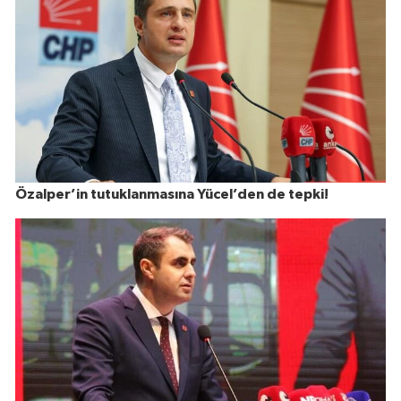
Özalper’in tutuklanmasına Yücel’den de tepki!