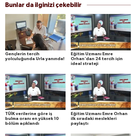
Bunlar da ilginizi çekebilir
Gençlerin tercih
Eğitim Uzmanı Emre
yolculuğunda Urla yanında!
Orhan'dan 24 tercih için
ideal strateji
TÜİK verilerine göre iş
Eğitim Uzmanı Emre Orhan
bulma oranı en yüksek 10
ilk sıradaki meslekleri
bölüm açıklandı
paylaştı