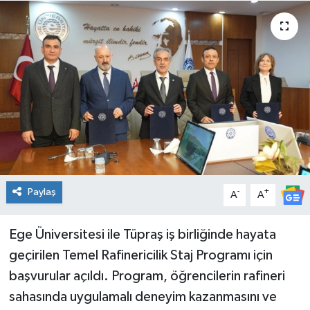
Spor
Teknoloji
Tatil ve Seyahat
Çevre
Okul Gazetesi
Paylaş
-
+
A
A
Ege Üniversitesi ile Tüpraş iş birliğinde hayata
geçirilen Temel Rafinericilik Staj Programı için
başvurular açıldı. Program, öğrencilerin rafineri
sahasında uygulamalı deneyim kazanmasını ve