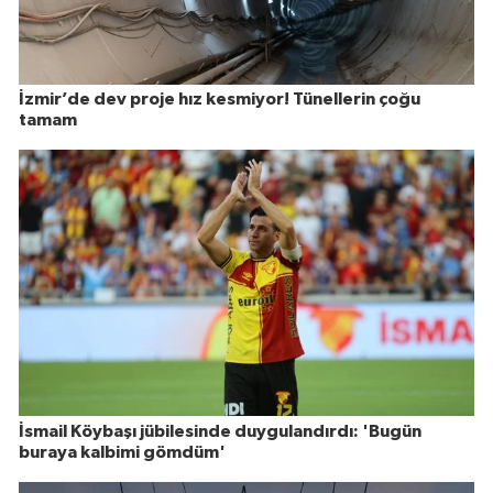
İzmir’de dev proje hız kesmiyor! Tünellerin çoğu
tamam
İsmail Köybaşı jübilesinde duygulandırdı: 'Bugün
buraya kalbimi gömdüm'