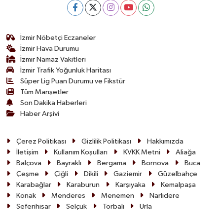
İzmir Nöbetçi Eczaneler
İzmir Hava Durumu
İzmir Namaz Vakitleri
İzmir Trafik Yoğunluk Haritası
Süper Lig Puan Durumu ve Fikstür
Tüm Manşetler
Son Dakika Haberleri
Haber Arşivi
Çerez Politikası
Gizlilik Politikası
Hakkımızda
İletişim
Kullanım Koşulları
KVKK Metni
Aliağa
Balçova
Bayraklı
Bergama
Bornova
Buca
Çeşme
Çiğli
Dikili
Gaziemir
Güzelbahçe
Karabağlar
Karaburun
Karşıyaka
Kemalpaşa
Konak
Menderes
Menemen
Narlıdere
Seferihisar
Selçuk
Torbalı
Urla