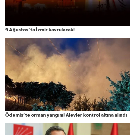
9 Ağustos’ta İzmir kavrulacak!
Ödemiş’te orman yangını! Alevler kontrol altına alındı