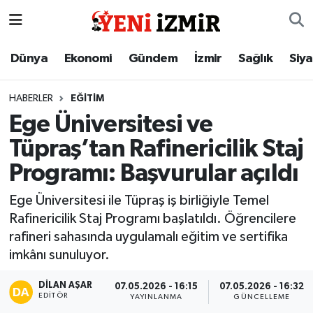
Dünya
İzmir Nöbetçi Eczaneler
Dünya
Ekonomi
Gündem
İzmir
Sağlık
Siy
Ekonomi
İzmir Hava Durumu
HABERLER
EĞITIM
Ege Üniversitesi ve
Gündem
İzmir Namaz Vakitleri
Tüpraş’tan Rafinericilik Staj
İzmir
İzmir Trafik Yoğunluk Haritası
Programı: Başvurular açıldı
Sağlık
Süper Lig Puan Durumu ve Fikstür
Ege Üniversitesi ile Tüpraş iş birliğiyle Temel
Rafinericilik Staj Programı başlatıldı. Öğrencilere
Siyaset
Tüm Manşetler
rafineri sahasında uygulamalı eğitim ve sertifika
imkânı sunuluyor.
Magazin
Son Dakika Haberleri
DILAN AŞAR
07.05.2026 - 16:15
07.05.2026 - 16:32
EDITÖR
YAYINLANMA
GÜNCELLEME
Resmi İlanlar
Haber Arşivi