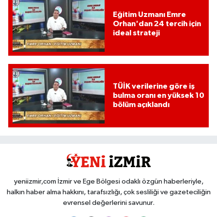
Eğitim Uzmanı Emre
Orhan'dan 24 tercih için
ideal strateji
TÜİK verilerine göre iş
bulma oranı en yüksek 10
bölüm açıklandı
yeniizmir,com İzmir ve Ege Bölgesi odaklı özgün haberleriyle,
halkın haber alma hakkını, tarafsızlığı, çok sesliliği ve gazeteciliğin
evrensel değerlerini savunur.