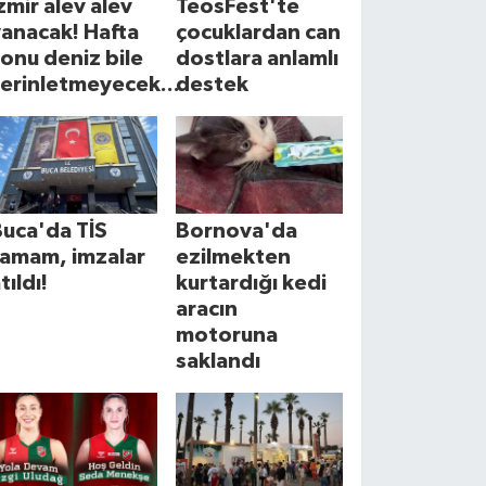
zmir alev alev
TeosFest'te
anacak! Hafta
çocuklardan can
onu deniz bile
dostlara anlamlı
erinletmeyecek...
destek
uca'da TİS
Bornova'da
tamam, imzalar
ezilmekten
tıldı!
kurtardığı kedi
aracın
motoruna
saklandı