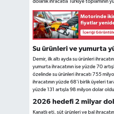
dolarlık ihracatla Türkiye toplamının yü
Motorinde iki
fiyatlar yeni
İçeriği Görüntül
Su ürünleri ve yumurta y
Demir, ilk altı ayda su ürünleri ihracat
yumurta ihracatının ise yüzde 70 artışl
özelinde su ürünleri ihracatı 755 milyo
ihracatının yüzde 68'i birlik üyeleri ta
yüzde 131 artışla 98 milyon dolar oldu
2026 hedefi 2 milyar do
Kanatlı eti, süt ürünleri ve bal ihraca