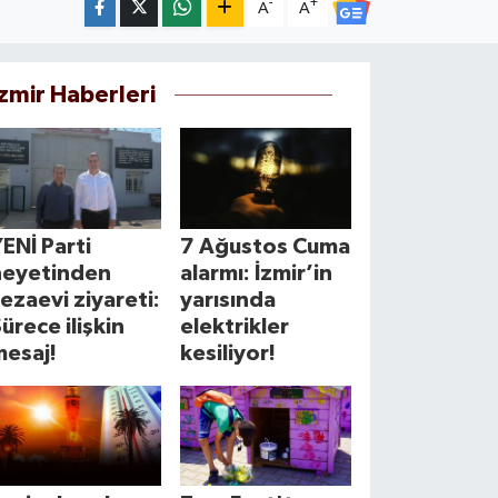
-
+
A
A
İzmir Haberleri
ENİ Parti
7 Ağustos Cuma
heyetinden
alarmı: İzmir’in
ezaevi ziyareti:
yarısında
ürece ilişkin
elektrikler
mesaj!
kesiliyor!