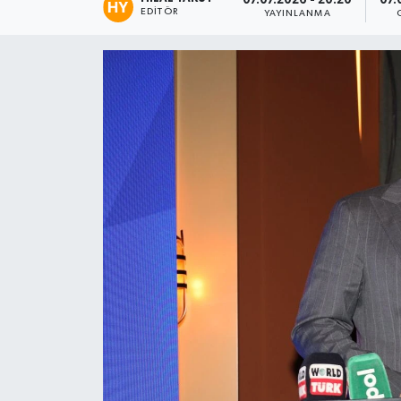
07.07.2026 - 20:20
07.
EDITÖR
YAYINLANMA
Spor
Teknoloji
Tatil ve Seyahat
Çevre
Okul Gazetesi