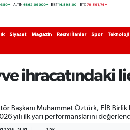
0380
6862,09000
14.598,00
79.591,74
ALTIN
BİST
BTC
ık
Siyaset
Magazin
Resmi İlanlar
Spor
Teknoloji
ve ihracatındaki li
natör Başkanı Muhammet Öztürk, EİB Birlik 
026 yılı ilk yarı performanslarını değerlend