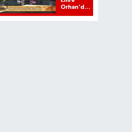
Emre
Orhan'dan
YKS
adaylarına
uyarı:
'Tercihi üst
sıraya
yazmanın
bir etkisi
var mı?'