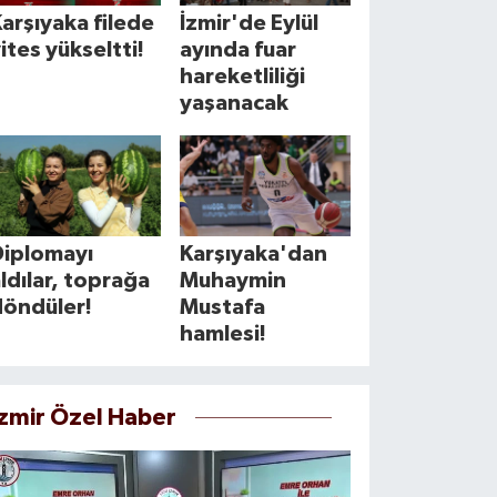
arşıyaka filede
İzmir'de Eylül
ites yükseltti!
ayında fuar
hareketliliği
yaşanacak
Diplomayı
Karşıyaka'dan
ldılar, toprağa
Muhaymin
döndüler!
Mustafa
hamlesi!
İzmir Özel Haber