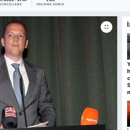
07.2026 - 21:07
3 DK
GÜNCELLEME
OKUNMA SÜRESI
Y
c
S