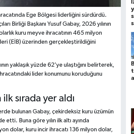
İ
y
racatında Ege Bölgesi liderliğini sürdürdü.
s
s
arı Birliği Başkanı Yusuf Gabay, 2026 yılının
dolarlık kuru meyve ihracatının 465 milyon
eri (EİB) üzerinden gerçekleştirildiğini
B
nın yaklaşık yüzde 62'ye ulaştığını belirterek,
ihracatındaki lider konumunu koruduğunu
a
lk sırada yer aldı
lerde bulunan Gabay, çekirdeksiz kuru üzümün
de etti. Buna göre yılın ilk altı ayında
on dolar, kuru incir ihracatı 136 milyon dolar,