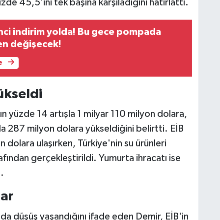
zde 45,5'ini tek başına karşıladığını hatırlattı.
nci indirim yolda! Bu gece pompada
den değişecek!
e
ükseldi
ının yüzde 14 artışla 1 milyar 110 milyon dolara,
a 287 milyon dolara yükseldiğini belirtti. EİB
n dolara ulaşırken, Türkiye'nin su ürünleri
rafından gerçekleştirildi. Yumurta ihracatı ise
.
lar
tında düşüş yaşandığını ifade eden Demir, EİB'in