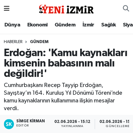
Dünya
İzmir Nöbetçi Eczaneler
Dünya
Ekonomi
Gündem
İzmir
Sağlık
Siy
Ekonomi
İzmir Hava Durumu
HABERLER
GÜNDEM
Erdoğan: 'Kamu kaynakları
Gündem
İzmir Namaz Vakitleri
kimsenin babasının malı
İzmir
İzmir Trafik Yoğunluk Haritası
değildir!'
Sağlık
Süper Lig Puan Durumu ve Fikstür
Cumhurbaşkanı Recep Tayyip Erdoğan,
Sayıştay’ın 164. Kuruluş Yıl Dönümü Töreni’nde
Siyaset
Tüm Manşetler
kamu kaynaklarının kullanımına ilişkin mesajlar
verdi.
Magazin
Son Dakika Haberleri
SIMGE KİRMAN
02.06.2026 - 15:12
02.06.2026 - 15:
EDITÖR
YAYINLANMA
GÜNCELLEME
Resmi İlanlar
Haber Arşivi