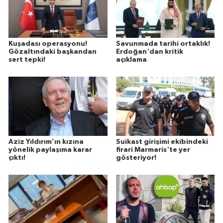
Kuşadası operasyonu!
Savunmada tarihi ortaklık!
Gözaltındaki başkandan
Erdoğan'dan kritik
sert tepki!
açıklama
Aziz Yıldırım’ın kızına
Suikast girişimi ekibindeki
yönelik paylaşıma karar
firari Marmaris'te yer
çıktı!
gösteriyor!