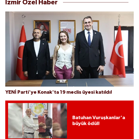
İzmir Özel Haber
YENİ Parti'ye Konak'ta 19 meclis üyesi katıldı!
Batuhan Vuruşkanlar'a
büyük ödül!