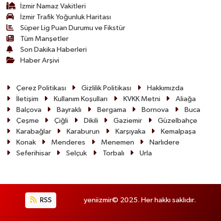
İzmir Namaz Vakitleri
İzmir Trafik Yoğunluk Haritası
Süper Lig Puan Durumu ve Fikstür
Tüm Manşetler
Son Dakika Haberleri
Haber Arşivi
Çerez Politikası
Gizlilik Politikası
Hakkımızda
İletişim
Kullanım Koşulları
KVKK Metni
Aliağa
Balçova
Bayraklı
Bergama
Bornova
Buca
Çeşme
Çiğli
Dikili
Gaziemir
Güzelbahçe
Karabağlar
Karaburun
Karşıyaka
Kemalpaşa
Konak
Menderes
Menemen
Narlıdere
Seferihisar
Selçuk
Torbalı
Urla
RSS
yeniizmir© 2025. Her hakkı saklıdır.