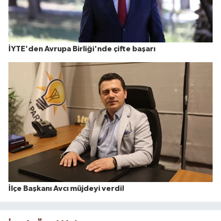
İYTE'den Avrupa Birliği'nde çifte başarı
İlçe Başkanı Avcı müjdeyi verdi!