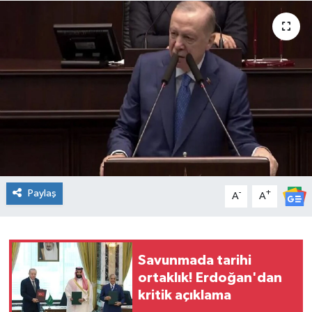
Spor
Teknoloji
Tatil ve Seyahat
Çevre
Okul Gazetesi
Paylaş
-
+
A
A
Savunmada tarihi
ortaklık! Erdoğan'dan
kritik açıklama