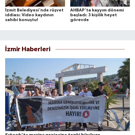
İzmit Belediyesi'nde rüşvet
AHBAP'ta kayyım dönemi
iddiası: Video kaydının
başladı: 3 kişilik heyet
sahibi konuştu!
görevde
İzmir Haberleri