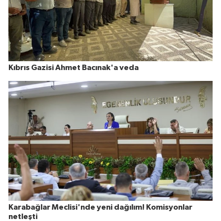
Kıbrıs Gazisi Ahmet Bacınak'a veda
Karabağlar Meclisi'nde yeni dağılım! Komisyonlar
netleşti