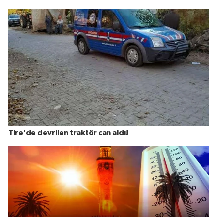
Tire’de devrilen traktör can aldı!