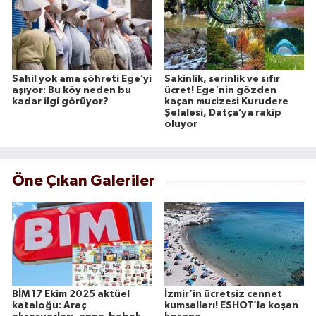
Sahil yok ama şöhreti Ege’yi
Sakinlik, serinlik ve sıfır
aşıyor: Bu köy neden bu
ücret! Ege'nin gözden
kadar ilgi görüyor?
kaçan mucizesi Kurudere
Şelalesi, Datça’ya rakip
oluyor
Öne Çıkan Galeriler
BİM 17 Ekim 2025 aktüel
İzmir’in ücretsiz cennet
kataloğu: Araç
kumsalları! ESHOT’la koşan