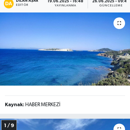
DILAN AŞAR
19.06.2025 - 16:48
26.06.2025 - 09:46
EDITÖR
YAYINLANMA
GÜNCELLEME
Spor
Teknoloji
Tatil ve Seyahat
Çevre
Okul Gazetesi
Kaynak:
HABER MERKEZİ
1 / 9