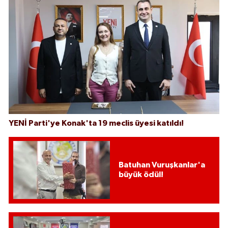
YENİ Parti'ye Konak'ta 19 meclis üyesi katıldı!
Batuhan Vuruşkanlar'a
büyük ödül!