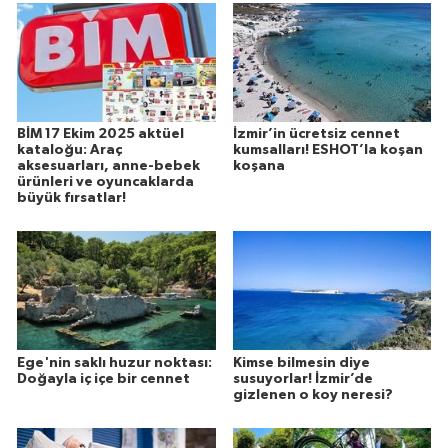
BİM 17 Ekim 2025 aktüel
İzmir’in ücretsiz cennet
kataloğu: Araç
kumsalları! ESHOT’la koşan
aksesuarları, anne-bebek
koşana
ürünleri ve oyuncaklarda
büyük fırsatlar!
Ege'nin saklı huzur noktası:
Kimse bilmesin diye
Doğayla iç içe bir cennet
susuyorlar! İzmir’de
gizlenen o koy neresi?