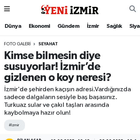
Dünya
İzmir Nöbetçi Eczaneler
Dünya
Ekonomi
Gündem
İzmir
Sağlık
Siy
Ekonomi
İzmir Hava Durumu
FOTO GALERI
SEYAHAT
Kimse bilmesin diye
Gündem
İzmir Namaz Vakitleri
susuyorlar! İzmir’de
İzmir
İzmir Trafik Yoğunluk Haritası
gizlenen o koy neresi?
Sağlık
Süper Lig Puan Durumu ve Fikstür
İzmir'de şehirden kaçışın adresi.Vardığınızda
sadece dalgaların sesiyle baş başasınız.
Siyaset
Tüm Manşetler
Turkuaz sular ve çakıl taşları arasında
kaybolmaya hazır olun!
Magazin
Son Dakika Haberleri
#Izmir
Resmi İlanlar
Haber Arşivi