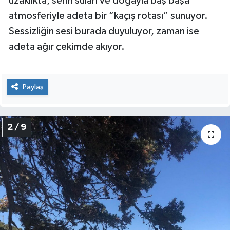
uzaklıkta, serin suları ve doğayla baş başa
atmosferiyle adeta bir “kaçış rotası” sunuyor.
Sessizliğin sesi burada duyuluyor, zaman ise
adeta ağır çekimde akıyor.
Paylaş
2 / 9