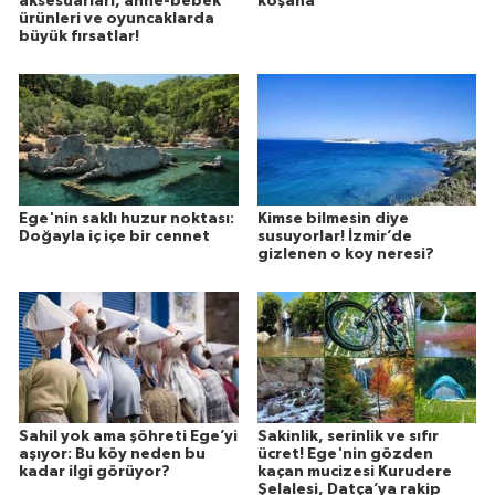
aksesuarları, anne-bebek
koşana
ürünleri ve oyuncaklarda
büyük fırsatlar!
Ege'nin saklı huzur noktası:
Kimse bilmesin diye
Doğayla iç içe bir cennet
susuyorlar! İzmir’de
gizlenen o koy neresi?
Sahil yok ama şöhreti Ege’yi
Sakinlik, serinlik ve sıfır
aşıyor: Bu köy neden bu
ücret! Ege'nin gözden
kadar ilgi görüyor?
kaçan mucizesi Kurudere
Şelalesi, Datça’ya rakip