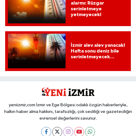
alarmı: Rüzgar
serinletmeye
yetmeyecek!
İzmir alev alev yanacak!
Hafta sonu deniz bile
serinletmeyecek...
yeniizmir,com İzmir ve Ege Bölgesi odaklı özgün haberleriyle,
halkın haber alma hakkını, tarafsızlığı, çok sesliliği ve gazeteciliğin
evrensel değerlerini savunur.