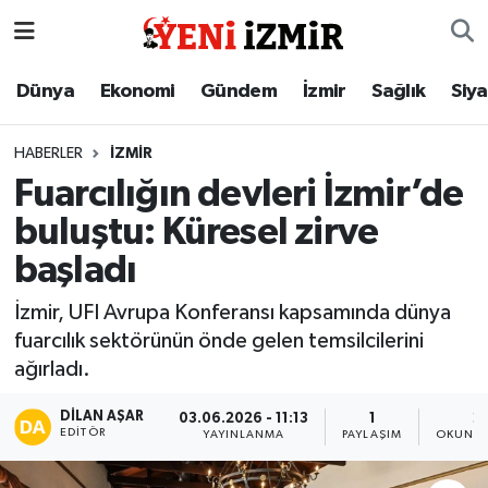
Dünya
İzmir Nöbetçi Eczaneler
Dünya
Ekonomi
Gündem
İzmir
Sağlık
Siy
Ekonomi
İzmir Hava Durumu
HABERLER
İZMIR
Fuarcılığın devleri İzmir’de
Gündem
İzmir Namaz Vakitleri
buluştu: Küresel zirve
İzmir
İzmir Trafik Yoğunluk Haritası
başladı
Sağlık
Süper Lig Puan Durumu ve Fikstür
İzmir, UFI Avrupa Konferansı kapsamında dünya
fuarcılık sektörünün önde gelen temsilcilerini
Siyaset
Tüm Manşetler
ağırladı.
Magazin
Son Dakika Haberleri
DILAN AŞAR
03.06.2026 - 11:13
1
2
EDITÖR
YAYINLANMA
PAYLAŞIM
OKUNMA
Resmi İlanlar
Haber Arşivi