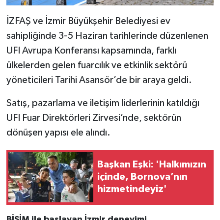
İZFAŞ ve İzmir Büyükşehir Belediyesi ev
sahipliğinde 3-5 Haziran tarihlerinde düzenlenen
UFI Avrupa Konferansı kapsamında, farklı
ülkelerden gelen fuarcılık ve etkinlik sektörü
yöneticileri Tarihi Asansör’de bir araya geldi.
Satış, pazarlama ve iletişim liderlerinin katıldığı
UFI Fuar Direktörleri Zirvesi’nde, sektörün
dönüşen yapısı ele alındı.
Başkan Eşki: 'Halkımızın
içinde, Bornova’nın
hizmetindeyiz'
BİSİM ile başlayan İzmir deneyimi