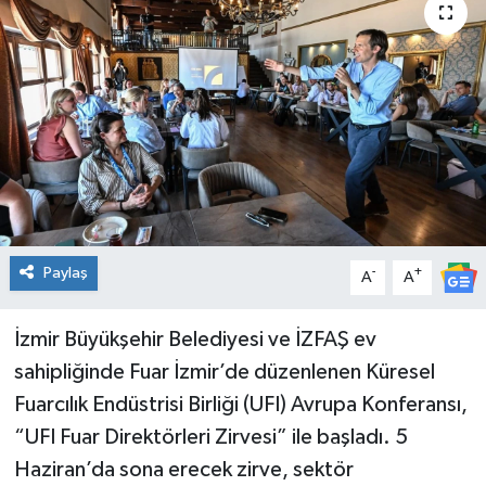
Spor
Teknoloji
Tatil ve Seyahat
Çevre
Okul Gazetesi
Paylaş
-
+
A
A
İzmir Büyükşehir Belediyesi ve İZFAŞ ev
sahipliğinde Fuar İzmir’de düzenlenen Küresel
Fuarcılık Endüstrisi Birliği (UFI) Avrupa Konferansı,
“UFI Fuar Direktörleri Zirvesi” ile başladı. 5
Haziran’da sona erecek zirve, sektör