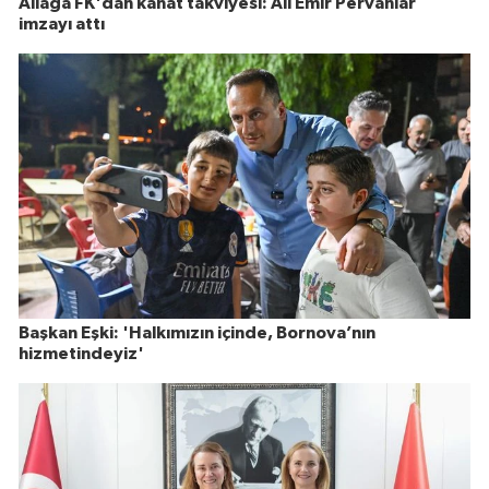
Aliağa FK'dan kanat takviyesi: Ali Emir Pervanlar
imzayı attı
Başkan Eşki: 'Halkımızın içinde, Bornova’nın
hizmetindeyiz'