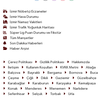
İzmir Nöbetçi Eczaneler
İzmir Hava Durumu
İzmir Namaz Vakitleri
İzmir Trafik Yoğunluk Haritası
Süper Lig Puan Durumu ve Fikstür
Tüm Manşetler
Son Dakika Haberleri
Haber Arşivi
Çerez Politikası
Gizlilik Politikası
Hakkımızda
İletişim
Kullanım Koşulları
KVKK Metni
Aliağa
Balçova
Bayraklı
Bergama
Bornova
Buca
Çeşme
Çiğli
Dikili
Gaziemir
Güzelbahçe
Karabağlar
Karaburun
Karşıyaka
Kemalpaşa
Konak
Menderes
Menemen
Narlıdere
Seferihisar
Selçuk
Torbalı
Urla