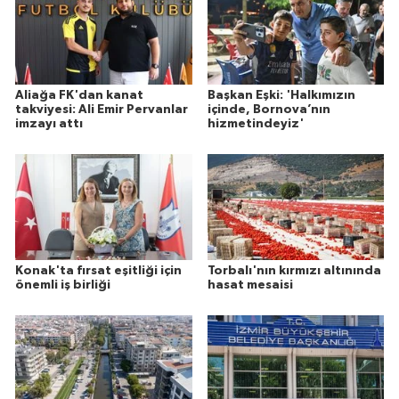
Aliağa FK'dan kanat
Başkan Eşki: 'Halkımızın
takviyesi: Ali Emir Pervanlar
içinde, Bornova’nın
imzayı attı
hizmetindeyiz'
Konak'ta fırsat eşitliği için
Torbalı'nın kırmızı altınında
önemli iş birliği
hasat mesaisi