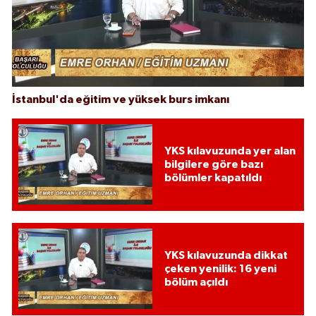
İstanbul'da eğitim ve yüksek burs imkanı
YKS kılavuzunda yer alan
bilgilere göre bazı
bölümler kapatıldı
YKS kılavuzunda dikkat
çeken yenilik: 16 yeni
bölüm açıldı