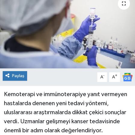
Spor
Teknoloji
Tatil ve Seyahat
Çevre
Okul Gazetesi
Paylaş
-
+
A
A
Kemoterapi ve immünoterapiye yanıt vermeyen
hastalarda denenen yeni tedavi yöntemi,
uluslararası araştırmalarda dikkat çekici sonuçlar
verdi. Uzmanlar gelişmeyi kanser tedavisinde
önemli bir adım olarak değerlendiriyor.