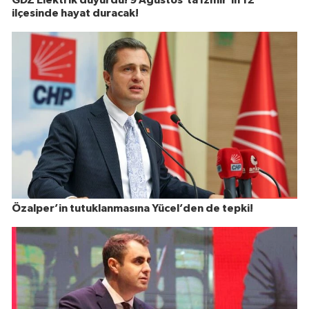
ilçesinde hayat duracak!
Özalper’in tutuklanmasına Yücel’den de tepki!