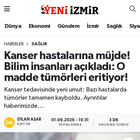
Dünya
İzmir Nöbetçi Eczaneler
Dünya
Ekonomi
Gündem
İzmir
Sağlık
Siy
Ekonomi
İzmir Hava Durumu
HABERLER
SAĞLIK
Kanser hastalarına müjde!
Gündem
İzmir Namaz Vakitleri
Bilim insanları açıkladı: O
İzmir
İzmir Trafik Yoğunluk Haritası
madde tümörleri eritiyor!
Sağlık
Süper Lig Puan Durumu ve Fikstür
Kanser tedavisinde yeni umut: Bazı hastalarda
tümörler tamamen kayboldu. Ayrıntılar
Siyaset
Tüm Manşetler
haberimizde...
Magazin
Son Dakika Haberleri
DILAN AŞAR
01.06.2026 - 10:31
3 DK
EDITÖR
YAYINLANMA
OKUNMA SÜRESI
Resmi İlanlar
Haber Arşivi