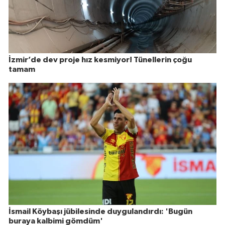
İzmir’de dev proje hız kesmiyor! Tünellerin çoğu
tamam
İsmail Köybaşı jübilesinde duygulandırdı: 'Bugün
buraya kalbimi gömdüm'