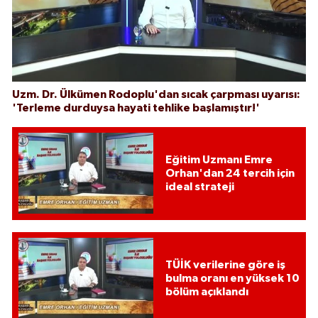
Uzm. Dr. Ülkümen Rodoplu'dan sıcak çarpması uyarısı:
'Terleme durduysa hayati tehlike başlamıştır!'
Eğitim Uzmanı Emre
Orhan'dan 24 tercih için
ideal strateji
TÜİK verilerine göre iş
bulma oranı en yüksek 10
bölüm açıklandı