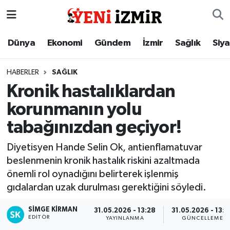
Dünya
İzmir Nöbetçi Eczaneler
Dünya
Ekonomi
Gündem
İzmir
Sağlık
Siy
Ekonomi
İzmir Hava Durumu
HABERLER
SAĞLIK
Kronik hastalıklardan
Gündem
İzmir Namaz Vakitleri
korunmanın yolu
İzmir
İzmir Trafik Yoğunluk Haritası
tabağınızdan geçiyor!
Sağlık
Süper Lig Puan Durumu ve Fikstür
Diyetisyen Hande Selin Ok, antienflamatuvar
beslenmenin kronik hastalık riskini azaltmada
Siyaset
Tüm Manşetler
önemli rol oynadığını belirterek işlenmiş
gıdalardan uzak durulması gerektiğini söyledi.
Magazin
Son Dakika Haberleri
SIMGE KİRMAN
31.05.2026 - 13:28
31.05.2026 - 13:2
EDITÖR
YAYINLANMA
GÜNCELLEME
Resmi İlanlar
Haber Arşivi