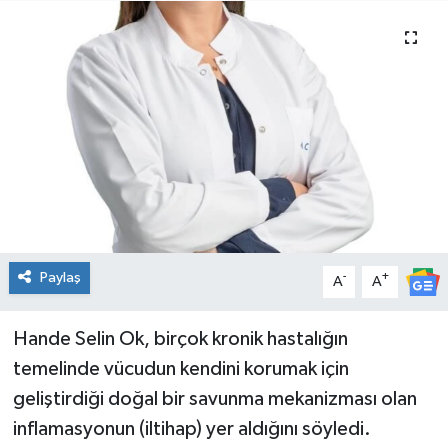
Spor
Teknoloji
Tatil ve Seyahat
Çevre
Okul Gazetesi
Paylaş
-
+
A
A
Hande Selin Ok, birçok kronik hastalığın
temelinde vücudun kendini korumak için
geliştirdiği doğal bir savunma mekanizması olan
inflamasyonun (iltihap) yer aldığını söyledi.