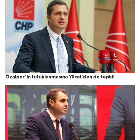
Özalper’in tutuklanmasına Yücel’den de tepki!