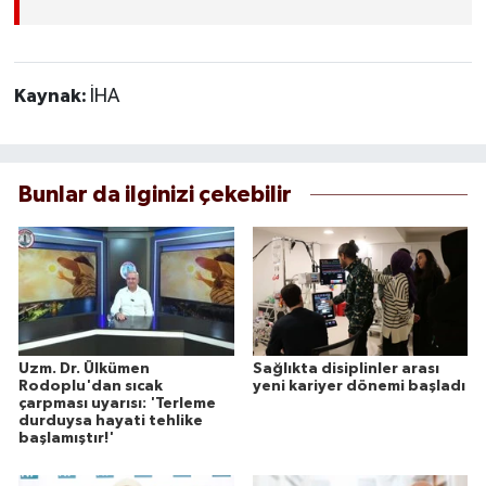
Kaynak:
İHA
Bunlar da ilginizi çekebilir
Uzm. Dr. Ülkümen
Sağlıkta disiplinler arası
Rodoplu'dan sıcak
yeni kariyer dönemi başladı
çarpması uyarısı: 'Terleme
durduysa hayati tehlike
başlamıştır!'