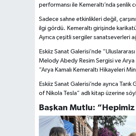
performansı ile Kemeraltı’nda şenlik c
Sadece sahne etkinlikleri değil, çarşını
ilgi gördü. Kemeraltı girişinde karikatü
Ayrıca çeşitli sergiler sanatseverleri ağ
Eskiiz Sanat Galerisi’nde “Uluslarara
Melody Abedy Resim Sergisi ve Arya K
“Arya Kamalı Kemeraltı Hikayeleri Miny
Eskiiz Sanat Galerisi’nde ayrıca Tarık
of Nikola Tesla” adlı kitap üzerine söy
Başkan Mutlu: “Hepimiz i