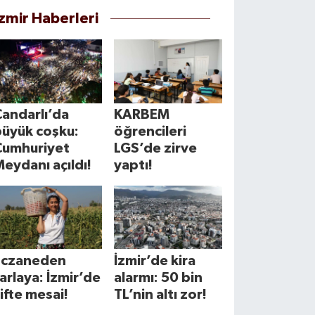
İzmir Haberleri
andarlı’da
KARBEM
büyük coşku:
öğrencileri
Cumhuriyet
LGS’de zirve
eydanı açıldı!
yaptı!
Eczaneden
İzmir’de kira
arlaya: İzmir’de
alarmı: 50 bin
ifte mesai!
TL’nin altı zor!