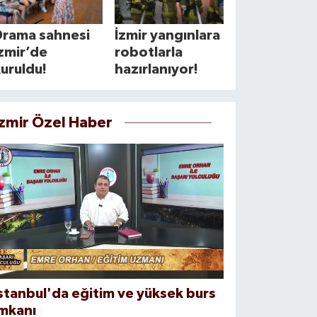
Drama sahnesi
İzmir yangınlara
zmir’de
robotlarla
uruldu!
hazırlanıyor!
İzmir Özel Haber
stanbul'da eğitim ve yüksek burs
imkanı