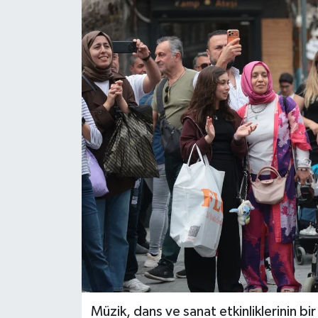
Spor
Teknoloji
Tatil ve Seyahat
Çevre
Okul Gazetesi
Müzik, dans ve sanat etkinliklerinin bir