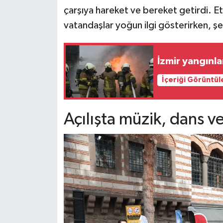
çarşıya hareket ve bereket getirdi. Et
vatandaşlar yoğun ilgi gösterirken, ş
İzmir yangınla
İçeriği Görüntül
Açılışta müzik, dans v