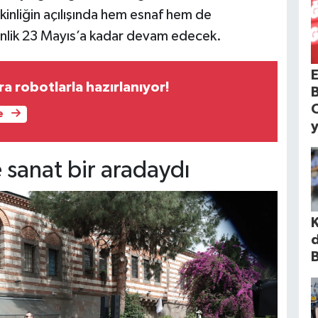
kinliğin açılışında hem esnaf hem de
enlik 23 Mayıs’a kadar devam edecek.
ra robotlarla hazırlanıyor!
e
e sanat bir aradaydı
B