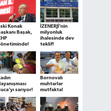
Eski Konak
İZENERJİ’nin
Başkanı Başak,
milyonluk
CHP
ihalesinde dev
yönetiminde!
teklif!
Kadın
Bornovalı
dayanışması
muhtarlar
uca’yı sarıyor!
mutfakta!