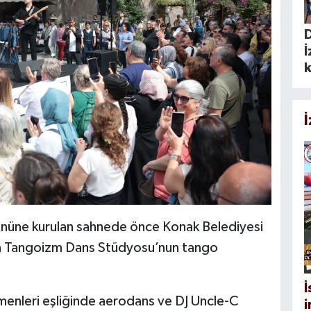
İ
k
 önüne kurulan sahnede önce Konak Belediyesi
dan Tangoizm Dans Stüdyosu’nun tango
İ
menleri eşliğinde aerodans ve DJ Uncle-C