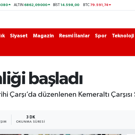
0380
6862,09000
14.598,00
79.591,74
ALTIN
BİST
BTC
ık
Siyaset
Magazin
Resmi İlanlar
Spor
Teknoloji
liği başladı
hi Çarşı’da düzenlenen Kemeraltı Çarşısı Şe
3 DK
AŞIM
OKUNMA SÜRESI