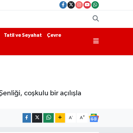
Tatil ve Seyahat
Çevre
nliği, coşkulu bir açılışla
-
+
A
A