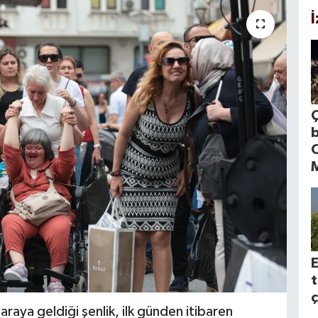
Ç
M
t
ç
 araya geldiği şenlik, ilk günden itibaren