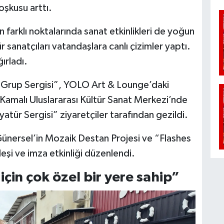
oşkusu arttı.
n farklı noktalarında sanat etkinlikleri de yoğun
r sanatçıları vatandaşlara canlı çizimler yaptı.
ırladı.
sı Grup Sergisi”, YOLO Art & Lounge’daki
amalı Uluslararası Kültür Sanat Merkezi’nde
atür Sergisi” ziyaretçiler tarafından gezildi.
 Günersel’in Mozaik Destan Projesi ve “Flashes
leşi ve imza etkinliği düzenlendi.
çin çok özel bir yere sahip”