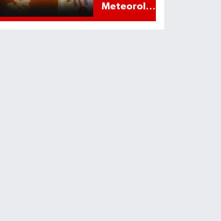
Meteoroloji
alarm verdi!