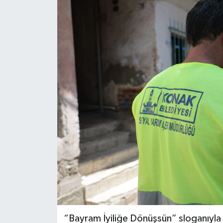
Spor
Teknoloji
Tatil ve Seyahat
Çevre
Okul Gazetesi
“Bayram İyiliğe Dönüşsün” sloganıyla