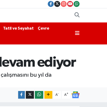
Tatil ve Seyahat
Çevre
devam ediyor
alışmasını bu yıl da
-
+
A
A