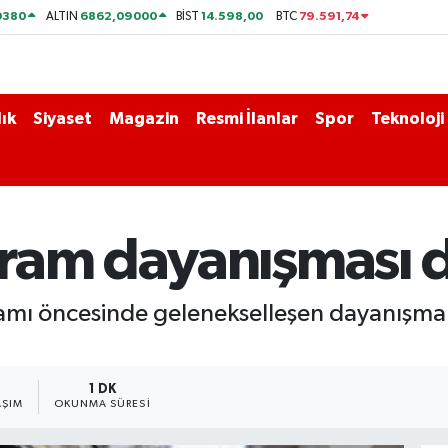
0380
6862,09000
14.598,00
79.591,74
ALTIN
BİST
BTC
ık
Siyaset
Magazin
Resmi İlanlar
Spor
Teknoloji
ram dayanışması 
mı öncesinde gelenekselleşen dayanışma ç
1 DK
AŞIM
OKUNMA SÜRESI