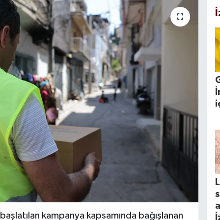
İ
i
s
a
 başlatılan kampanya kapsamında bağışlanan
İ