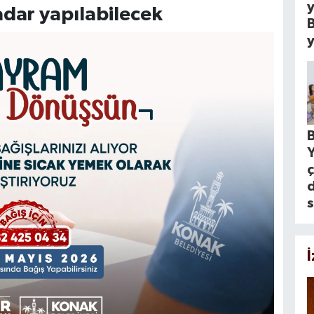
y
adar yapılabilecek
B
y
B
ç
d