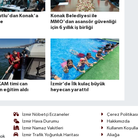
tlu'dan Konak'a
Konak Belediyesi ile
de
MMO'dan asansör güvenliği
için 6 yıllık iş birliği
KAM timi can
İzmir’de İlk kulaç büyük
in eğitim aldı
heyecan yarattı!
İzmir Nöbetçi Eczaneler
Çerez Politikası
İzmir Hava Durumu
Hakkımızda
İzmir Namaz Vakitleri
Kullanım Koşulla
İzmir Trafik Yoğunluk Haritası
Aliağa
çok