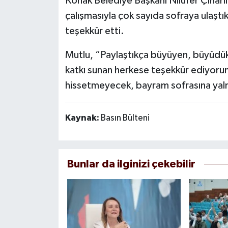
Konak Belediye Başkanı Nilüfer Çınarl
çalışmasıyla çok sayıda sofraya ulaştı
teşekkür etti.
Mutlu, “Paylaştıkça büyüyen, büyüdükç
katkı sunan herkese teşekkür ediyoru
hissetmeyecek, bayram sofrasına yalnı
Kaynak:
Basın Bülteni
Bunlar da ilginizi çekebilir