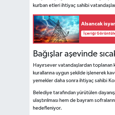
kurban etleri ihtiyaç sahibi vatandaşlar
Alsancak isyan
İçeriği Görüntül
Bağışlar aşevinde sı
Hayırsever vatandaşlardan toplanan ku
kurallarına uygun şekilde işlenerek kav
yemekler daha sonra ihtiyaç sahibi Kon
Belediye tarafından yürütülen dayanı
ulaştırılması hem de bayram sofraları
hedefleniyor.