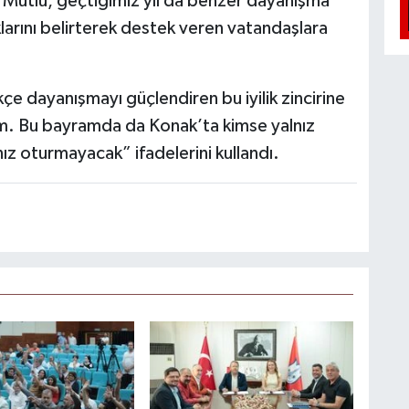
ı Mutlu, geçtiğimiz yıl da benzer dayanışma
klarını belirterek destek veren vatandaşlara
e dayanışmayı güçlendiren bu iyilik zincirine
m. Bu bayramda da Konak’ta kimse yalnız
z oturmayacak” ifadelerini kullandı.