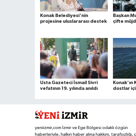
Konak Belediyesi'nin
Başkan Mu
projesine uluslararası destek
çifte müj
Usta Gazeteci İsmail Sivri
Konak’ın 
vefatının 19. yılında anıldı
dostlar iç
yeniizmir,com İzmir ve Ege Bölgesi odaklı özgün
haberleriyle, halkın haber alma hakkını, tarafsızlığı, 