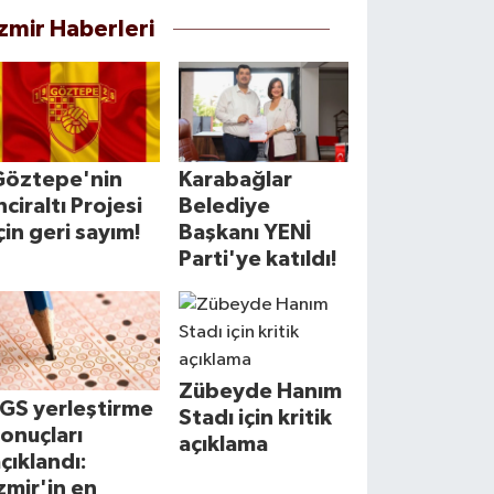
İzmir Haberleri
Göztepe'nin
Karabağlar
nciraltı Projesi
Belediye
çin geri sayım!
Başkanı YENİ
Parti'ye katıldı!
Zübeyde Hanım
LGS yerleştirme
Stadı için kritik
onuçları
açıklama
çıklandı:
zmir'in en