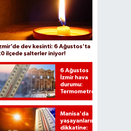
zmir’de dev kesinti: 6 Ağustos'ta
0 ilçede şalterler iniyor!
6 Ağustos
İzmir hava
durumu:
Termometreler
patlayabilir!
Manisa'da
yaşayanların
dikkatine: