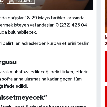
a bağışlar 18-29 Mayıs tarihleri arasında
ermek isteyen vatandaşlar, 0 (232) 425 04
uda bulunabilecek.
İ
 belirtilen adreslerden kurban etlerini teslim
2
urgusu
arak muhafaza edileceği belirtilirken, etlerin
in sofralarına ulaşmasına kadar geçen tüm
ğı ifade edildi.
 hissetmeyecek”