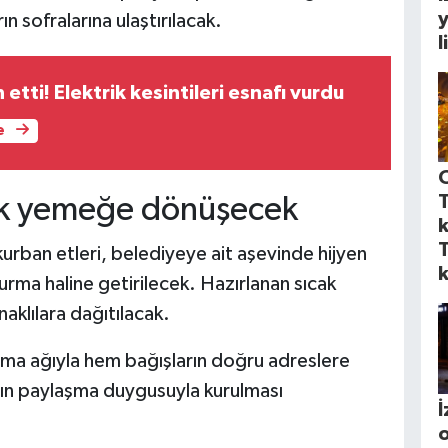
y
ın sofralarına ulaştırılacak.
l
 etti! Elektrik kesintileri esnafı vurdu
e
T
cak yemeğe dönüşecek
T
rban etleri, belediyeye ait aşevinde hijyen
urma haline getirilecek. Hazırlanan sıcak
aklılara dağıtılacak.
şma ağıyla hem bağışların doğru adreslere
nın paylaşma duygusuyla kurulması
İ
o