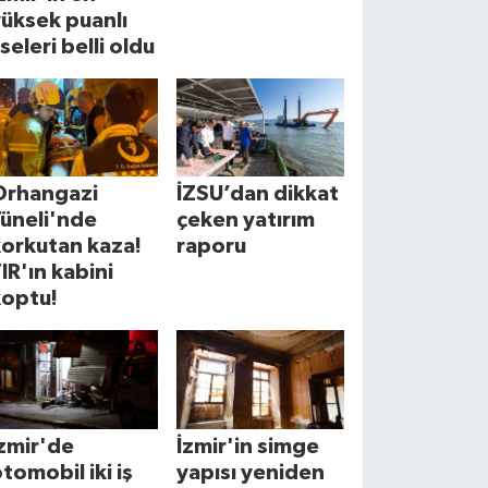
üksek puanlı
iseleri belli oldu
Orhangazi
İZSU’dan dikkat
üneli'nde
çeken yatırım
korkutan kaza!
raporu
IR'ın kabini
koptu!
zmir'de
İzmir'in simge
tomobil iki iş
yapısı yeniden