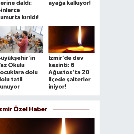
erine daldı:
ayağa kalkıyor!
inlerce
umurta kırıldı!
üyükşehir'in
İzmir’de dev
Yaz Okulu
kesinti: 6
ocuklara dolu
Ağustos'ta 20
olu tatil
ilçede şalterler
sunuyor
iniyor!
İzmir Özel Haber