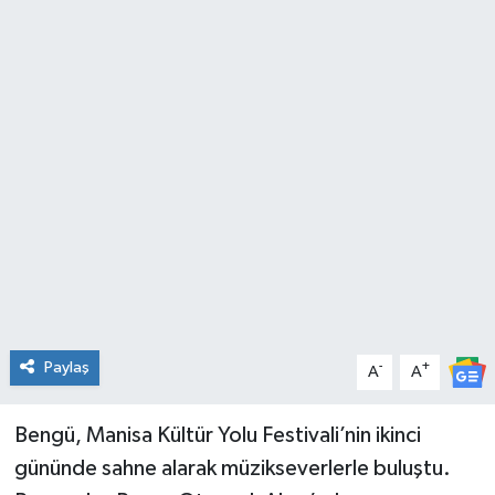
Spor
Teknoloji
Tatil ve Seyahat
Çevre
Okul Gazetesi
Paylaş
-
+
A
A
Bengü, Manisa Kültür Yolu Festivali’nin ikinci
gününde sahne alarak müzikseverlerle buluştu.