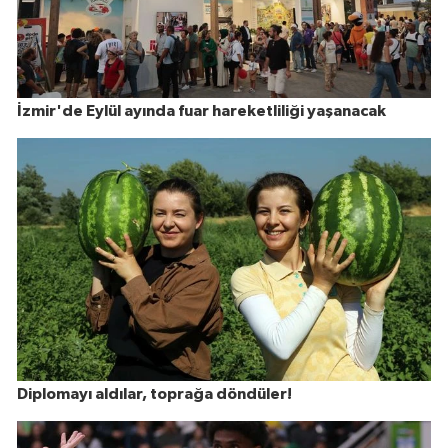
İzmir'de Eylül ayında fuar hareketliliği yaşanacak
Diplomayı aldılar, toprağa döndüler!