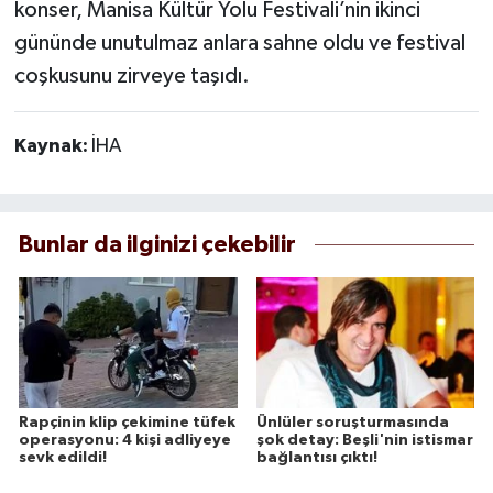
konser, Manisa Kültür Yolu Festivali’nin ikinci
gününde unutulmaz anlara sahne oldu ve festival
coşkusunu zirveye taşıdı.
Kaynak:
İHA
Bunlar da ilginizi çekebilir
Rapçinin klip çekimine tüfek
Ünlüler soruşturmasında
operasyonu: 4 kişi adliyeye
şok detay: Beşli'nin istismar
sevk edildi!
bağlantısı çıktı!