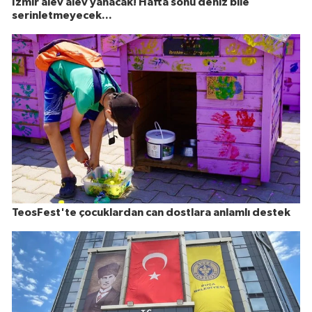
İzmir alev alev yanacak! Hafta sonu deniz bile
serinletmeyecek...
TeosFest'te çocuklardan can dostlara anlamlı destek