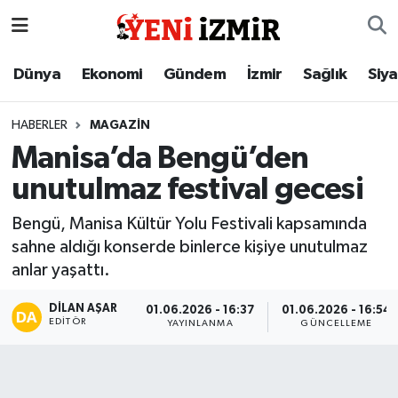
Dünya
İzmir Nöbetçi Eczaneler
Dünya
Ekonomi
Gündem
İzmir
Sağlık
Siy
Ekonomi
İzmir Hava Durumu
HABERLER
MAGAZIN
Manisa’da Bengü’den
Gündem
İzmir Namaz Vakitleri
unutulmaz festival gecesi
İzmir
İzmir Trafik Yoğunluk Haritası
Bengü, Manisa Kültür Yolu Festivali kapsamında
sahne aldığı konserde binlerce kişiye unutulmaz
Sağlık
Süper Lig Puan Durumu ve Fikstür
anlar yaşattı.
Siyaset
Tüm Manşetler
DILAN AŞAR
01.06.2026 - 16:37
01.06.2026 - 16:54
EDITÖR
YAYINLANMA
GÜNCELLEME
Magazin
Son Dakika Haberleri
Resmi İlanlar
Haber Arşivi