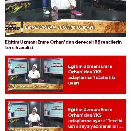
Eğitim Uzmanı Emre Orhan'dan dereceli öğrencilerin
tercih analizi
Eğitim Uzmanı Emre
Orhan'dan YKS
adaylarına 'İstatistiki'
uyarı
Eğitim Uzmanı Emre
Orhan'dan YKS
adaylarına uyarı: 'Tercihi
üst sıraya yazmanın bir