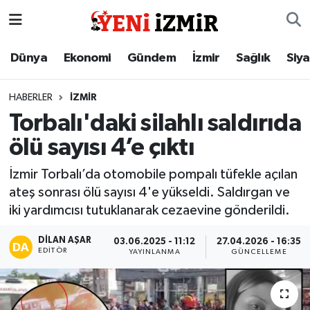
Dünya
İzmir Nöbetçi Eczaneler
Dünya
Ekonomi
Gündem
İzmir
Sağlık
Siy
Ekonomi
İzmir Hava Durumu
HABERLER
İZMIR
Torbalı'daki silahlı saldırıda
Gündem
İzmir Namaz Vakitleri
ölü sayısı 4’e çıktı
İzmir
İzmir Trafik Yoğunluk Haritası
İzmir Torbalı’da otomobile pompalı tüfekle açılan
ateş sonrası ölü sayısı 4'e yükseldi. Saldırgan ve
Sağlık
Süper Lig Puan Durumu ve Fikstür
iki yardımcısı tutuklanarak cezaevine gönderildi.
Siyaset
Tüm Manşetler
DILAN AŞAR
03.06.2025 - 11:12
27.04.2026 - 16:35
EDITÖR
YAYINLANMA
GÜNCELLEME
Magazin
Son Dakika Haberleri
Resmi İlanlar
Haber Arşivi