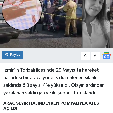
Spor
Teknoloji
Tatil ve Seyahat
Çevre
Paylaş
-
+
A
A
Okul Gazetesi
İzmir’in Torbalı ilçesinde 29 Mayıs’ta hareket
halindeki bir araca yönelik düzenlenen silahlı
saldırıda ölü sayısı 4’e yükseldi. Olayın ardından
yakalanan saldırgan ve iki şüpheli tutuklandı.
ARAÇ SEYİR HALİNDEYKEN POMPALIYLA ATEŞ
AÇILDI