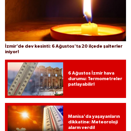
İzmir’de dev kesinti: 6 Ağustos'ta 20 ilçede şalterler
iniyor!
6 Ağustos İzmir hava
durumu: Termometreler
patlayabilir!
Manisa'da yaşayanların
dikkatine: Meteoroloji
alarm verdi!