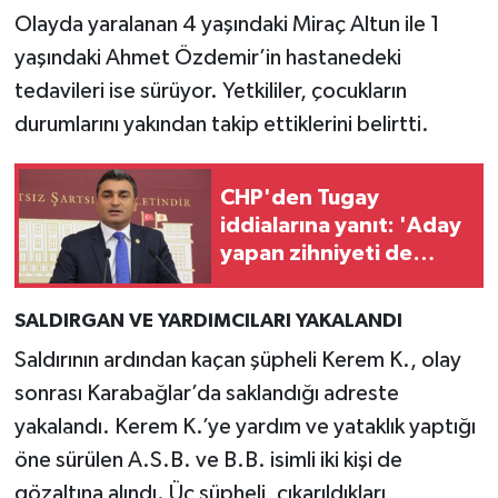
Olayda yaralanan 4 yaşındaki Miraç Altun ile 1
yaşındaki Ahmet Özdemir’in hastanedeki
tedavileri ise sürüyor. Yetkililer, çocukların
durumlarını yakından takip ettiklerini belirtti.
CHP'den Tugay
iddialarına yanıt: 'Aday
yapan zihniyeti de
eleştirmek gerekir!'
SALDIRGAN VE YARDIMCILARI YAKALANDI
Saldırının ardından kaçan şüpheli Kerem K., olay
sonrası Karabağlar’da saklandığı adreste
yakalandı. Kerem K.’ye yardım ve yataklık yaptığı
öne sürülen A.S.B. ve B.B. isimli iki kişi de
gözaltına alındı. Üç şüpheli, çıkarıldıkları