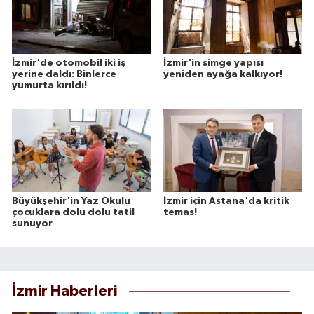
İzmir'de otomobil iki iş
İzmir'in simge yapısı
yerine daldı: Binlerce
yeniden ayağa kalkıyor!
yumurta kırıldı!
Büyükşehir'in Yaz Okulu
İzmir için Astana'da kritik
çocuklara dolu dolu tatil
temas!
sunuyor
İzmir Haberleri