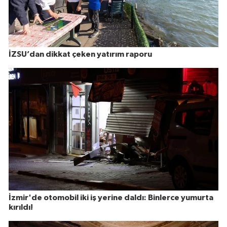
İZSU’dan dikkat çeken yatırım raporu
İzmir'de otomobil iki iş yerine daldı: Binlerce yumurta
kırıldı!