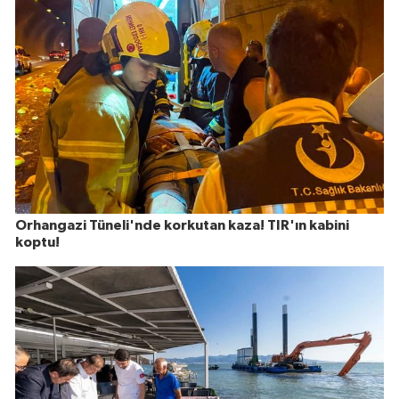
Orhangazi Tüneli'nde korkutan kaza! TIR'ın kabini
koptu!