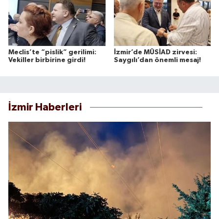
Meclis’te “pislik” gerilimi:
İzmir’de MÜSİAD zirvesi:
Vekiller birbirine girdi!
Saygılı’dan önemli mesaj!
İzmir Haberleri