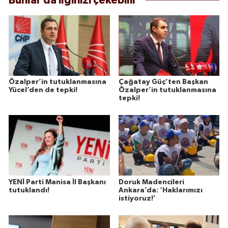
Bunlar da ilginizi çekebilir
Özalper’in tutuklanmasına
Çağatay Güç’ten Başkan
Yücel’den de tepki!
Özalper’in tutuklanmasına
tepki!
YENİ Parti Manisa İl Başkanı
Doruk Madencileri
tutuklandı!
Ankara’da: ‘Haklarımızı
istiyoruz!’