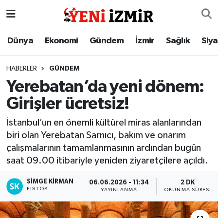
Dünya
İzmir Nöbetçi Eczaneler
Dünya
Ekonomi
Gündem
İzmir
Sağlık
Siy
Ekonomi
İzmir Hava Durumu
HABERLER
GÜNDEM
Yerebatan’da yeni dönem:
Gündem
İzmir Namaz Vakitleri
Girişler ücretsiz!
İzmir
İzmir Trafik Yoğunluk Haritası
İstanbul’un en önemli kültürel miras alanlarından
biri olan Yerebatan Sarnıcı, bakım ve onarım
Sağlık
Süper Lig Puan Durumu ve Fikstür
çalışmalarının tamamlanmasının ardından bugün
saat 09.00 itibariyle yeniden ziyaretçilere açıldı.
Siyaset
Tüm Manşetler
SIMGE KİRMAN
06.06.2026 - 11:34
2 DK
Magazin
Son Dakika Haberleri
EDITÖR
YAYINLANMA
OKUNMA SÜRESI
Resmi İlanlar
Haber Arşivi