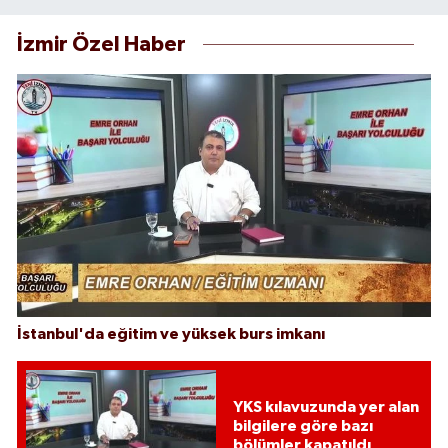
İzmir Özel Haber
İstanbul'da eğitim ve yüksek burs imkanı
YKS kılavuzunda yer alan
bilgilere göre bazı
bölümler kapatıldı