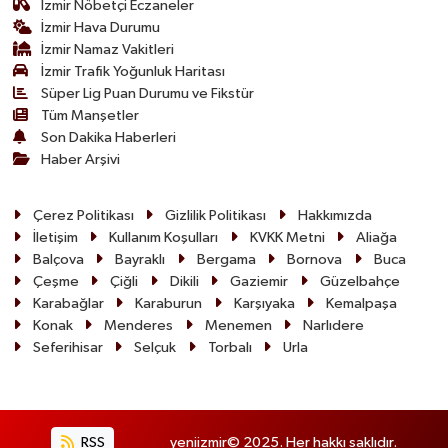
İzmir Nöbetçi Eczaneler
İzmir Hava Durumu
İzmir Namaz Vakitleri
İzmir Trafik Yoğunluk Haritası
Süper Lig Puan Durumu ve Fikstür
Tüm Manşetler
Son Dakika Haberleri
Haber Arşivi
Çerez Politikası
Gizlilik Politikası
Hakkımızda
İletişim
Kullanım Koşulları
KVKK Metni
Aliağa
Balçova
Bayraklı
Bergama
Bornova
Buca
Çeşme
Çiğli
Dikili
Gaziemir
Güzelbahçe
Karabağlar
Karaburun
Karşıyaka
Kemalpaşa
Konak
Menderes
Menemen
Narlıdere
Seferihisar
Selçuk
Torbalı
Urla
RSS
yeniizmir© 2025. Her hakkı saklıdır.