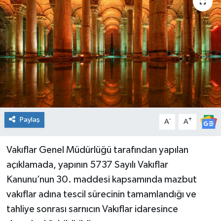
Spor
Teknoloji
Tatil ve Seyahat
Çevre
Okul Gazetesi
Paylaş
-
+
A
A
Vakıflar Genel Müdürlüğü tarafından yapılan
açıklamada, yapının 5737 Sayılı Vakıflar
Kanunu’nun 30. maddesi kapsamında mazbut
vakıflar adına tescil sürecinin tamamlandığı ve
tahliye sonrası sarnıcın Vakıflar idaresince