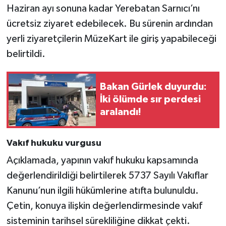
Haziran ayı sonuna kadar Yerebatan Sarnıcı’nı
ücretsiz ziyaret edebilecek. Bu sürenin ardından
yerli ziyaretçilerin MüzeKart ile giriş yapabileceği
belirtildi.
Bakan Gürlek duyurdu:
İki ölümde sır perdesi
aralandı!
Vakıf hukuku vurgusu
Açıklamada, yapının vakıf hukuku kapsamında
değerlendirildiği belirtilerek 5737 Sayılı Vakıflar
Kanunu’nun ilgili hükümlerine atıfta bulunuldu.
Çetin, konuya ilişkin değerlendirmesinde vakıf
sisteminin tarihsel sürekliliğine dikkat çekti.