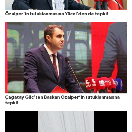
Özalper’in tutuklanmasına Yücel’den de tepki!
Çağatay Güç’ten Başkan Özalper’in tutuklanmasına
tepki!