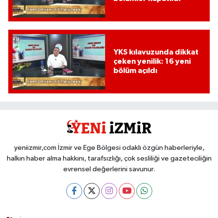
YKS kılavuzunda dikkat
çeken yenilik: 16 yeni
bölüm açıldı
yeniizmir,com İzmir ve Ege Bölgesi odaklı özgün haberleriyle,
halkın haber alma hakkını, tarafsızlığı, çok sesliliği ve gazeteciliğin
evrensel değerlerini savunur.