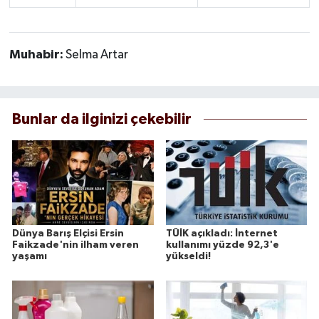
Muhabir:
Selma Artar
Bunlar da ilginizi çekebilir
Dünya Barış Elçisi Ersin
TÜİK açıkladı: İnternet
Faikzade'nin ilham veren
kullanımı yüzde 92,3'e
yaşamı
yükseldi!