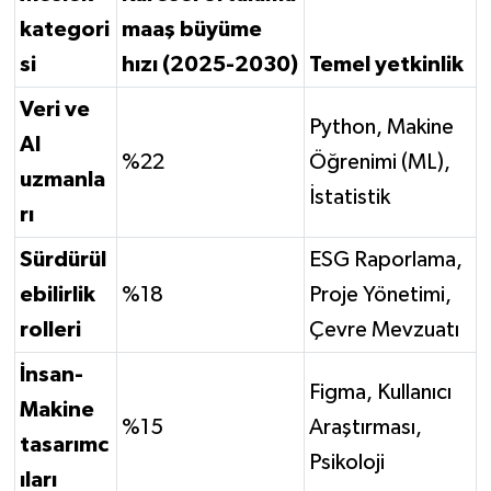
kategori
maaş büyüme
si
hızı (2025-2030)
Temel yetkinlik
Veri ve
Python, Makine
AI
%22
Öğrenimi (ML),
uzmanla
İstatistik
rı
Sürdürül
ESG Raporlama,
ebilirlik
%18
Proje Yönetimi,
rolleri
Çevre Mevzuatı
İnsan-
Figma, Kullanıcı
Makine
%15
Araştırması,
tasarımc
Psikoloji
ıları