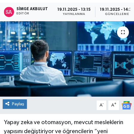
SIMGE AKBULUT
19.11.2025 - 13:15
19.11.2025 - 14:3
Spor
EDITÖR
YAYINLANMA
GÜNCELLEME
Teknoloji
Tatil ve Seyahat
Çevre
Okul Gazetesi
Paylaş
-
+
A
A
Yapay zeka ve otomasyon, mevcut mesleklerin
yapısını değiştiriyor ve öğrencilerin “yeni