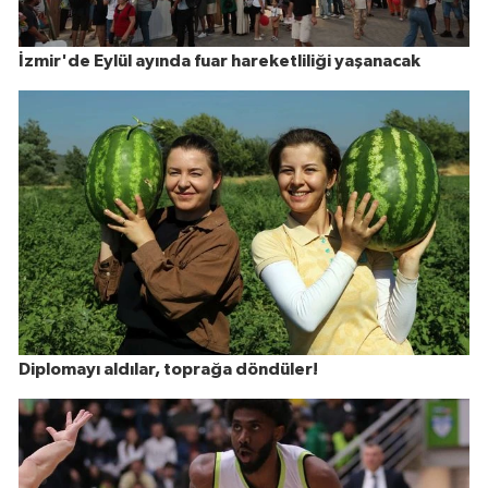
İzmir'de Eylül ayında fuar hareketliliği yaşanacak
Diplomayı aldılar, toprağa döndüler!