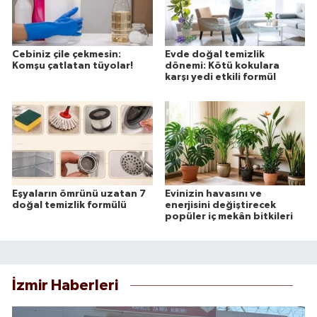
Cebiniz çile çekmesin:
Evde doğal temizlik
Komşu çatlatan tüyolar!
dönemi: Kötü kokulara
karşı yedi etkili formül
Eşyaların ömrünü uzatan 7
Evinizin havasını ve
doğal temizlik formülü
enerjisini değiştirecek
popüler iç mekân bitkileri
İzmir Haberleri