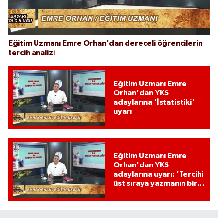
Eğitim Uzmanı Emre Orhan'dan dereceli öğrencilerin
tercih analizi
Eğitim Uzmanı Emre
Orhan'dan YKS
adaylarına 'İstatistiki'
uyarı
Eğitim Uzmanı Emre
Orhan'dan YKS
adaylarına uyarı: 'Tercihi
üst sıraya yazmanın bir
etkisi var mı?'