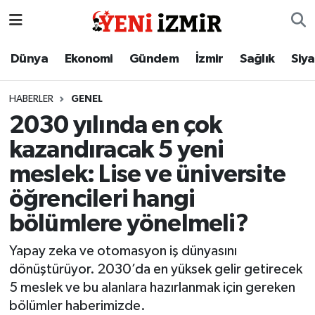
Dünya
İzmir Nöbetçi Eczaneler
Dünya
Ekonomi
Gündem
İzmir
Sağlık
Siy
Ekonomi
İzmir Hava Durumu
HABERLER
GENEL
2030 yılında en çok
Gündem
İzmir Namaz Vakitleri
kazandıracak 5 yeni
İzmir
İzmir Trafik Yoğunluk Haritası
meslek: Lise ve üniversite
öğrencileri hangi
Sağlık
Süper Lig Puan Durumu ve Fikstür
bölümlere yönelmeli?
Siyaset
Tüm Manşetler
Yapay zeka ve otomasyon iş dünyasını
dönüştürüyor. 2030’da en yüksek gelir getirecek
Magazin
Son Dakika Haberleri
5 meslek ve bu alanlara hazırlanmak için gereken
Resmi İlanlar
Haber Arşivi
bölümler haberimizde.