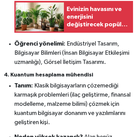
Evinizin havasını ve
enerjisini
değiştirecek popüler
iç mekân bitkileri
Öğrenci yönelimi:
Endüstriyel Tasarım,
Bilgisayar Bilimleri (İnsan Bilgisayar Etkileşimi
uzmanlığı), Görsel İletişim Tasarımı.
4. Kuantum hesaplama mühendisi
Tanım:
Klasik bilgisayarların çözemediği
karmaşık problemleri (ilaç geliştirme, finansal
modelleme, malzeme bilimi) çözmek için
kuantum bilgisayar donanım ve yazılımlarını
geliştiren kişi.