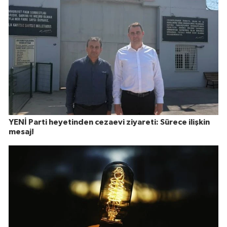
YENİ Parti heyetinden cezaevi ziyareti: Sürece ilişkin
mesaj!