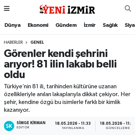
Dünya
İzmir Nöbetçi Eczaneler
Dünya
Ekonomi
Gündem
İzmir
Sağlık
Siy
Ekonomi
İzmir Hava Durumu
HABERLER
GENEL
Görenler kendi şehrini
Gündem
İzmir Namaz Vakitleri
arıyor! 81 ilin lakabı belli
İzmir
İzmir Trafik Yoğunluk Haritası
oldu
Sağlık
Süper Lig Puan Durumu ve Fikstür
Türkiye’nin 81 ili, tarihinden kültürüne uzanan
özellikleriyle anılan lakaplarıyla dikkat çekiyor. Her
Siyaset
Tüm Manşetler
şehir, kendine özgü bu isimlerle farklı bir kimlik
kazanıyor.
Magazin
Son Dakika Haberleri
SIMGE KİRMAN
18.05.2026 - 11:33
18.05.2026 - 11:5
EDITÖR
YAYINLANMA
GÜNCELLEME
Resmi İlanlar
Haber Arşivi