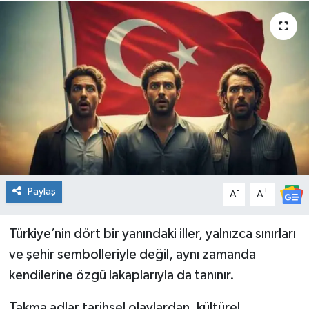
Spor
Teknoloji
Tatil ve Seyahat
Çevre
Okul Gazetesi
Paylaş
-
+
A
A
Türkiye’nin dört bir yanındaki iller, yalnızca sınırları
ve şehir sembolleriyle değil, aynı zamanda
kendilerine özgü lakaplarıyla da tanınır.
Takma adlar tarihsel olaylardan, kültürel