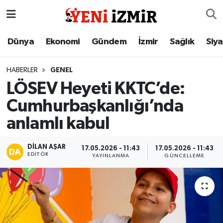
Dünya
İzmir Nöbetçi Eczaneler
Dünya
Ekonomi
Gündem
İzmir
Sağlık
Siy
Ekonomi
İzmir Hava Durumu
HABERLER
GENEL
LÖSEV Heyeti KKTC’de:
Gündem
İzmir Namaz Vakitleri
Cumhurbaşkanlığı’nda
İzmir
İzmir Trafik Yoğunluk Haritası
anlamlı kabul
Sağlık
Süper Lig Puan Durumu ve Fikstür
DILAN AŞAR
17.05.2026 - 11:43
17.05.2026 - 11:43
EDITÖR
YAYINLANMA
GÜNCELLEME
Siyaset
Tüm Manşetler
Magazin
Son Dakika Haberleri
Resmi İlanlar
Haber Arşivi