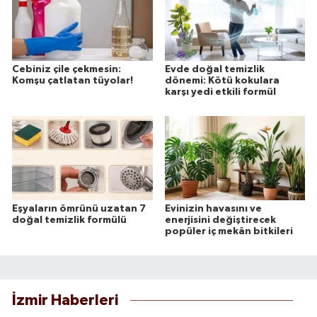
Cebiniz çile çekmesin:
Evde doğal temizlik
Komşu çatlatan tüyolar!
dönemi: Kötü kokulara
karşı yedi etkili formül
Eşyaların ömrünü uzatan 7
Evinizin havasını ve
doğal temizlik formülü
enerjisini değiştirecek
popüler iç mekân bitkileri
İzmir Haberleri