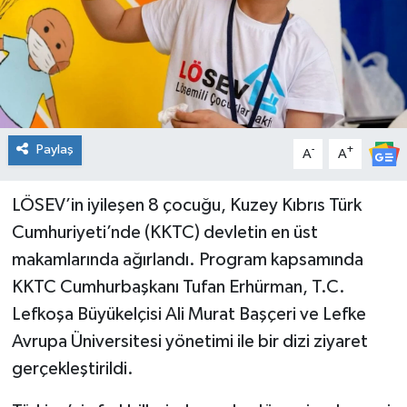
Spor
Teknoloji
Tatil ve Seyahat
Paylaş
-
+
A
A
Çevre
LÖSEV’in iyileşen 8 çocuğu, Kuzey Kıbrıs Türk
Okul Gazetesi
Cumhuriyeti’nde (KKTC) devletin en üst
makamlarında ağırlandı. Program kapsamında
KKTC Cumhurbaşkanı Tufan Erhürman, T.C.
Lefkoşa Büyükelçisi Ali Murat Başçeri ve Lefke
Avrupa Üniversitesi yönetimi ile bir dizi ziyaret
gerçekleştirildi.