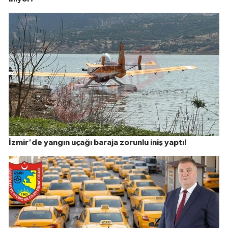
İzmir'de yangın uçağı baraja zorunlu iniş yaptı!