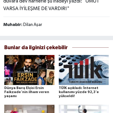
duvara dev harflerle şu ifadeyi yazdı: "UMUT
VARSA İYİLEŞME DE VARDIR!"
Muhabir:
Dilan Aşar
Bunlar da ilginizi çekebilir
Dünya Barış Elçisi Ersin
TÜİK açıkladı: İnternet
Faikzade'nin ilham veren
kullanımı yüzde 92,3'e
yaşamı
yükseldi!