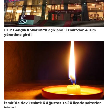
CHP Gençlik Kolları MYK açıklandı: İzmir'den 4 isim
yönetime girdi!
İzmir’de dev kesinti: 6 Ağustos'ta 20 ilçede şalterler
iniyor!