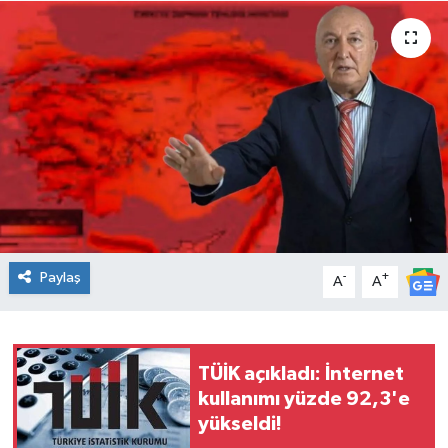
Spor
Teknoloji
Tatil ve Seyahat
Çevre
Okul Gazetesi
Paylaş
-
+
A
A
TÜİK açıkladı: İnternet
kullanımı yüzde 92,3'e
yükseldi!