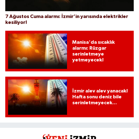
7 Ağustos Cuma alarmı: İzmir’in yarısında elektrikler
kesiliyor!
Manisa'da sıcaklık
alarmı: Rüzgar
serinletmeye
yetmeyecek!
İzmir alev alev yanacak!
Hafta sonu deniz bile
serinletmeyecek...