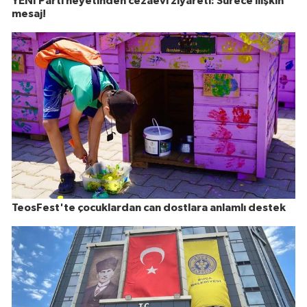
YENİ Parti heyetinden cezaevi ziyareti: Sürece ilişkin
mesaj!
TeosFest'te çocuklardan can dostlara anlamlı destek