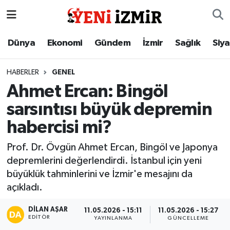
Dünya
İzmir Nöbetçi Eczaneler
Dünya
Ekonomi
Gündem
İzmir
Sağlık
Siy
Ekonomi
İzmir Hava Durumu
HABERLER
GENEL
Ahmet Ercan: Bingöl
Gündem
İzmir Namaz Vakitleri
sarsıntısı büyük depremin
İzmir
İzmir Trafik Yoğunluk Haritası
habercisi mi?
Sağlık
Süper Lig Puan Durumu ve Fikstür
Prof. Dr. Övgün Ahmet Ercan, Bingöl ve Japonya
depremlerini değerlendirdi. İstanbul için yeni
Siyaset
Tüm Manşetler
büyüklük tahminlerini ve İzmir'e mesajını da
açıkladı.
Magazin
Son Dakika Haberleri
DILAN AŞAR
11.05.2026 - 15:11
11.05.2026 - 15:27
EDITÖR
YAYINLANMA
GÜNCELLEME
Resmi İlanlar
Haber Arşivi