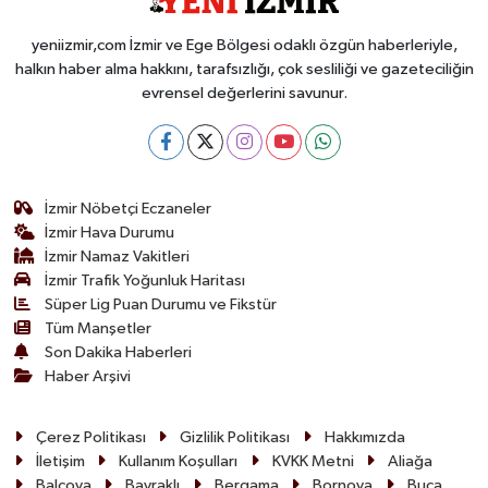
yeniizmir,com İzmir ve Ege Bölgesi odaklı özgün haberleriyle,
halkın haber alma hakkını, tarafsızlığı, çok sesliliği ve gazeteciliğin
evrensel değerlerini savunur.
İzmir Nöbetçi Eczaneler
İzmir Hava Durumu
İzmir Namaz Vakitleri
İzmir Trafik Yoğunluk Haritası
Süper Lig Puan Durumu ve Fikstür
Tüm Manşetler
Son Dakika Haberleri
Haber Arşivi
Çerez Politikası
Gizlilik Politikası
Hakkımızda
İletişim
Kullanım Koşulları
KVKK Metni
Aliağa
Balçova
Bayraklı
Bergama
Bornova
Buca