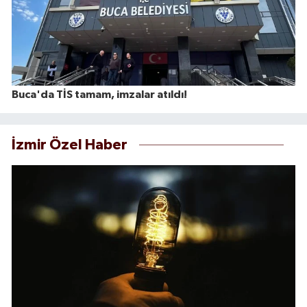
Buca'da TİS tamam, imzalar atıldı!
İzmir Özel Haber