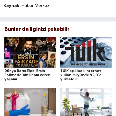
Kaynak:
Haber Merkezi
Bunlar da ilginizi çekebilir
Dünya Barış Elçisi Ersin
TÜİK açıkladı: İnternet
Faikzade'nin ilham veren
kullanımı yüzde 92,3'e
yaşamı
yükseldi!