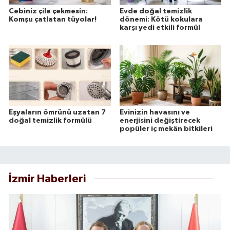
Cebiniz çile çekmesin:
Evde doğal temizlik
Komşu çatlatan tüyolar!
dönemi: Kötü kokulara
karşı yedi etkili formül
Eşyaların ömrünü uzatan 7
Evinizin havasını ve
doğal temizlik formülü
enerjisini değiştirecek
popüler iç mekân bitkileri
İzmir Haberleri