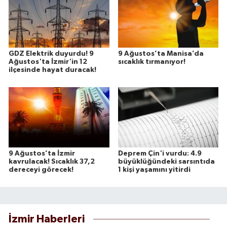
GDZ Elektrik duyurdu! 9
9 Ağustos’ta Manisa’da
Ağustos'ta İzmir'in 12
sıcaklık tırmanıyor!
ilçesinde hayat duracak!
9 Ağustos’ta İzmir
Deprem Çin'i vurdu: 4.9
kavrulacak! Sıcaklık 37,2
büyüklüğündeki sarsıntıda
dereceyi görecek!
1 kişi yaşamını yitirdi
İzmir Haberleri