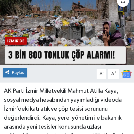
Spor
Teknoloji
Tatil ve Seyahat
Çevre
Okul Gazetesi
Paylaş
-
+
A
A
AK Parti İzmir Milletvekili Mahmut Atilla Kaya,
sosyal medya hesabından yayımladığı videoda
İzmir’deki katı atık ve çöp tesisi sorununu
değerlendirdi. Kaya, yerel yönetim ile bakanlık
arasında yeni tesisler konusunda uzlaşı