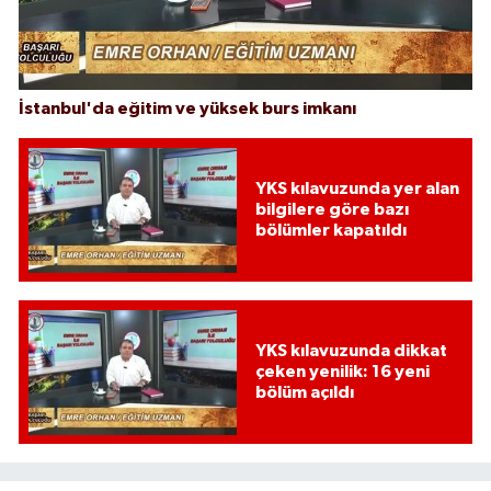
İstanbul'da eğitim ve yüksek burs imkanı
YKS kılavuzunda yer alan
bilgilere göre bazı
bölümler kapatıldı
YKS kılavuzunda dikkat
çeken yenilik: 16 yeni
bölüm açıldı