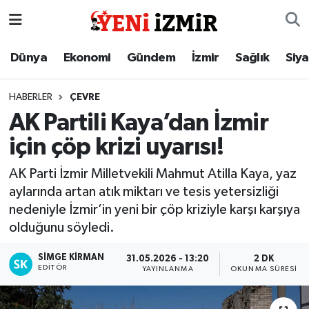
Dünya
İzmir Nöbetçi Eczaneler
Dünya
Ekonomi
Gündem
İzmir
Sağlık
Siy
Ekonomi
İzmir Hava Durumu
HABERLER
ÇEVRE
AK Partili Kaya’dan İzmir
Gündem
İzmir Namaz Vakitleri
için çöp krizi uyarısı!
İzmir
İzmir Trafik Yoğunluk Haritası
AK Parti İzmir Milletvekili Mahmut Atilla Kaya, yaz
aylarında artan atık miktarı ve tesis yetersizliği
Sağlık
Süper Lig Puan Durumu ve Fikstür
nedeniyle İzmir’in yeni bir çöp kriziyle karşı karşıya
olduğunu söyledi.
Siyaset
Tüm Manşetler
SIMGE KİRMAN
31.05.2026 - 13:20
2 DK
Magazin
Son Dakika Haberleri
EDITÖR
YAYINLANMA
OKUNMA SÜRESI
Resmi İlanlar
Haber Arşivi