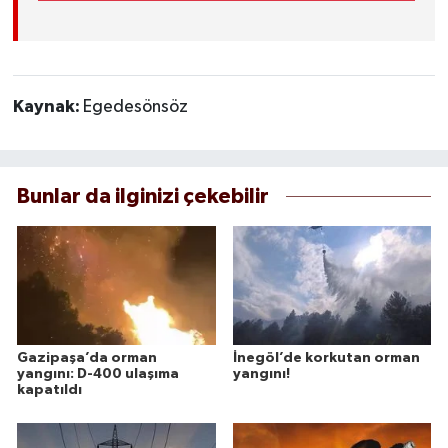
Kaynak:
Egedesönsöz
Bunlar da ilginizi çekebilir
Gazipaşa’da orman
İnegöl’de korkutan orman
yangını: D-400 ulaşıma
yangını!
kapatıldı