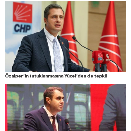
Özalper’in tutuklanmasına Yücel’den de tepki!