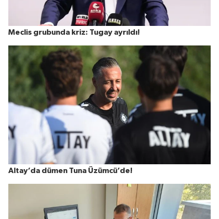
Meclis grubunda kriz: Tugay ayrıldı!
Altay’da dümen Tuna Üzümcü’de!