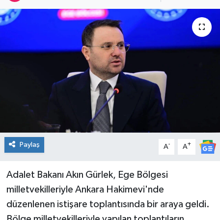
Spor
Teknoloji
Tatil ve Seyahat
Çevre
Okul Gazetesi
Paylaş
-
+
A
A
Adalet Bakanı Akın Gürlek, Ege Bölgesi
milletvekilleriyle Ankara Hakimevi'nde
düzenlenen istişare toplantısında bir araya geldi.
Bölge milletvekilleriyle yapılan toplantıların