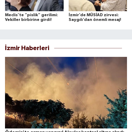
Meclis’te “pislik” gerilimi:
İzmir’de MÜSİAD zirvesi:
Vekiller birbirine girdi!
Saygılı’dan önemli mesaj!
İzmir Haberleri