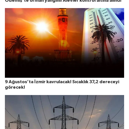
Ödemiş’te orman yangını! Alevler kontrol altına alındı
9 Ağustos’ta İzmir kavrulacak! Sıcaklık 37,2 dereceyi
görecek!