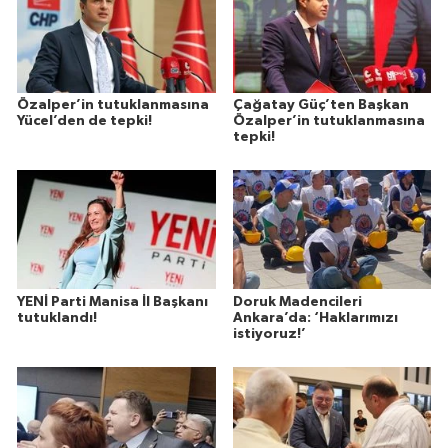
Özalper’in tutuklanmasına
Çağatay Güç’ten Başkan
Yücel’den de tepki!
Özalper’in tutuklanmasına
tepki!
YENİ Parti Manisa İl Başkanı
Doruk Madencileri
tutuklandı!
Ankara’da: ‘Haklarımızı
istiyoruz!’