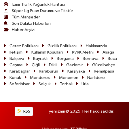
İzmir Trafik Yoğunluk Haritası
Süper Lig Puan Durumu ve Fikstür
Tüm Manşetler
Son Dakika Haberleri
Haber Arşivi
Çerez Politikası
Gizlilik Politikası
Hakkımızda
İletişim
Kullanım Koşulları
KVKK Metni
Aliağa
Balçova
Bayraklı
Bergama
Bornova
Buca
Çeşme
Çiğli
Dikili
Gaziemir
Güzelbahçe
Karabağlar
Karaburun
Karşıyaka
Kemalpaşa
Konak
Menderes
Menemen
Narlıdere
Seferihisar
Selçuk
Torbalı
Urla
RSS
yeniizmir© 2025. Her hakkı saklıdır.