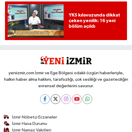
YKS kılavuzunda dikkat
çeken yenilik: 16 yeni
bölüm açıldı
yeniizmir,com İzmir ve Ege Bölgesi odaklı özgün haberleriyle,
halkın haber alma hakkını, tarafsızlığı, çok sesliliği ve gazeteciliğin
evrensel değerlerini savunur.
İzmir Nöbetçi Eczaneler
İzmir Hava Durumu
İzmir Namaz Vakitleri