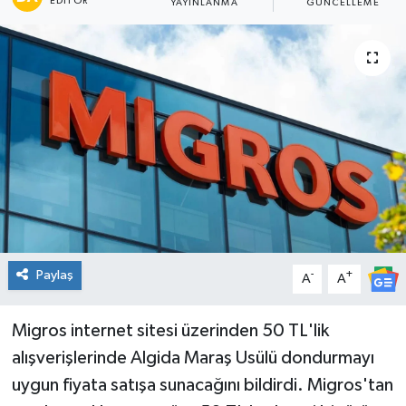
EDITÖR
YAYINLANMA
GÜNCELLEME
Spor
Teknoloji
Tatil ve Seyahat
Çevre
Okul Gazetesi
Paylaş
-
+
A
A
Migros internet sitesi üzerinden 50 TL'lik
alışverişlerinde Algida Maraş Usülü dondurmayı
uygun fiyata satışa sunacağını bildirdi. Migros'tan