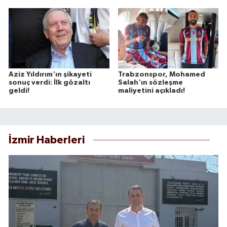
Aziz Yıldırım'ın şikayeti
Trabzonspor, Mohamed
sonuç verdi: İlk gözaltı
Salah'ın sözleşme
geldi!
maliyetini açıkladı!
İzmir Haberleri