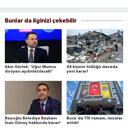
Bunlar da ilginizi çekebilir
Akın Gürlek: 'Uğur Mumcu
44 kişinin öldüğü davada
dosyası aydınlatılacak!'
yeni karar!
Beyoğlu Belediye Başkanı
Buca'da TİS tamam, imzalar
İnan Güney hakkında karar!
atıldı!