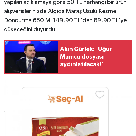
yapılan açıklamaya göre 50 TL herhangi bir ürün
alışverişlerinizde Algida Maraş Usulü Kesme
Dondurma 650 Ml 149.90 TL'den 89.90 TL'ye
düşeceğini duyurdu.
Akın Gürlek: 'Uğur
Mumcu dosyası
aydınlatılacak!'