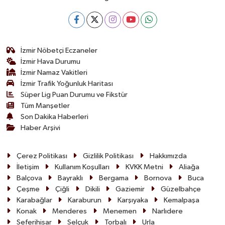
İzmir Nöbetçi Eczaneler
İzmir Hava Durumu
İzmir Namaz Vakitleri
İzmir Trafik Yoğunluk Haritası
Süper Lig Puan Durumu ve Fikstür
Tüm Manşetler
Son Dakika Haberleri
Haber Arşivi
Çerez Politikası
Gizlilik Politikası
Hakkımızda
İletişim
Kullanım Koşulları
KVKK Metni
Aliağa
Balçova
Bayraklı
Bergama
Bornova
Buca
Çeşme
Çiğli
Dikili
Gaziemir
Güzelbahçe
Karabağlar
Karaburun
Karşıyaka
Kemalpaşa
Konak
Menderes
Menemen
Narlıdere
Seferihisar
Selçuk
Torbalı
Urla