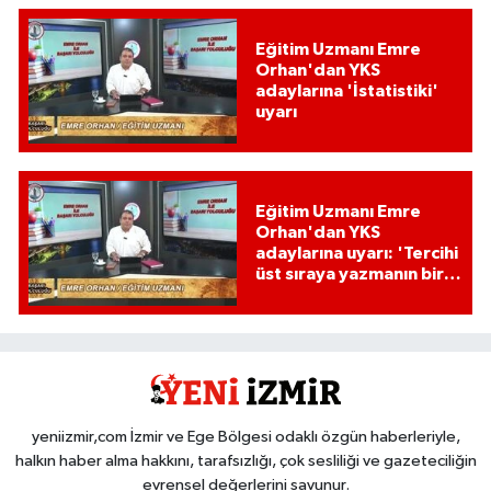
Eğitim Uzmanı Emre
Orhan'dan YKS
adaylarına 'İstatistiki'
uyarı
Eğitim Uzmanı Emre
Orhan'dan YKS
adaylarına uyarı: 'Tercihi
üst sıraya yazmanın bir
etkisi var mı?'
yeniizmir,com İzmir ve Ege Bölgesi odaklı özgün haberleriyle,
halkın haber alma hakkını, tarafsızlığı, çok sesliliği ve gazeteciliğin
evrensel değerlerini savunur.