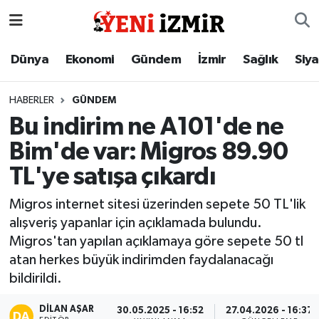
Dünya
İzmir Nöbetçi Eczaneler
Dünya
Ekonomi
Gündem
İzmir
Sağlık
Siy
Ekonomi
İzmir Hava Durumu
HABERLER
GÜNDEM
Bu indirim ne A101'de ne
Gündem
İzmir Namaz Vakitleri
Bim'de var: Migros 89.90
İzmir
İzmir Trafik Yoğunluk Haritası
TL'ye satışa çıkardı
Sağlık
Süper Lig Puan Durumu ve Fikstür
Migros internet sitesi üzerinden sepete 50 TL'lik
alışveriş yapanlar için açıklamada bulundu.
Siyaset
Tüm Manşetler
Migros'tan yapılan açıklamaya göre sepete 50 tl
atan herkes büyük indirimden faydalanacağı
Magazin
Son Dakika Haberleri
bildirildi.
Resmi İlanlar
Haber Arşivi
DILAN AŞAR
30.05.2025 - 16:52
27.04.2026 - 16:37