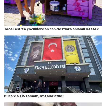
TeosFest'te çocuklardan can dostlara anlamlı destek
Buca'da TİS tamam, imzalar atıldı!