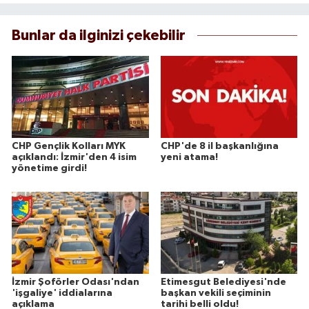
Bunlar da ilginizi çekebilir
CHP Gençlik Kolları MYK
CHP'de 8 il başkanlığına
açıklandı: İzmir'den 4 isim
yeni atama!
yönetime girdi!
İzmir Şoförler Odası'ndan
Etimesgut Belediyesi'nde
'işgaliye' iddialarına
başkan vekili seçiminin
açıklama
tarihi belli oldu!