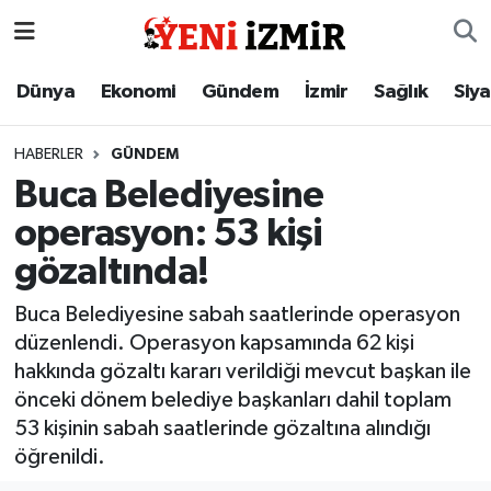
Dünya
İzmir Nöbetçi Eczaneler
Dünya
Ekonomi
Gündem
İzmir
Sağlık
Siy
Ekonomi
İzmir Hava Durumu
HABERLER
GÜNDEM
Buca Belediyesine
Gündem
İzmir Namaz Vakitleri
operasyon: 53 kişi
İzmir
İzmir Trafik Yoğunluk Haritası
gözaltında!
Sağlık
Süper Lig Puan Durumu ve Fikstür
Buca Belediyesine sabah saatlerinde operasyon
düzenlendi. Operasyon kapsamında 62 kişi
Siyaset
Tüm Manşetler
hakkında gözaltı kararı verildiği mevcut başkan ile
önceki dönem belediye başkanları dahil toplam
Magazin
Son Dakika Haberleri
53 kişinin sabah saatlerinde gözaltına alındığı
öğrenildi.
Resmi İlanlar
Haber Arşivi