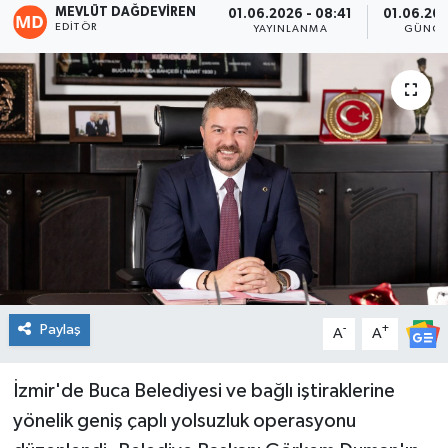
MEVLÜT DAĞDEVIREN
01.06.2026 - 08:41
01.06.202
EDITÖR
YAYINLANMA
GÜNCE
Spor
Teknoloji
Tatil ve Seyahat
Çevre
Okul Gazetesi
Paylaş
-
+
A
A
İzmir'de Buca Belediyesi ve bağlı iştiraklerine
yönelik geniş çaplı yolsuzluk operasyonu