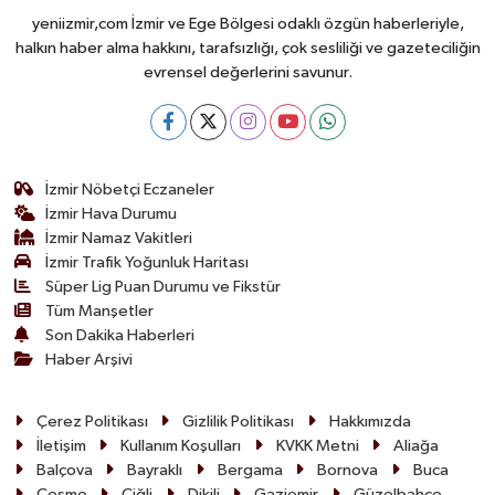
yeniizmir,com İzmir ve Ege Bölgesi odaklı özgün haberleriyle,
halkın haber alma hakkını, tarafsızlığı, çok sesliliği ve gazeteciliğin
evrensel değerlerini savunur.
İzmir Nöbetçi Eczaneler
İzmir Hava Durumu
İzmir Namaz Vakitleri
İzmir Trafik Yoğunluk Haritası
Süper Lig Puan Durumu ve Fikstür
Tüm Manşetler
Son Dakika Haberleri
Haber Arşivi
Çerez Politikası
Gizlilik Politikası
Hakkımızda
İletişim
Kullanım Koşulları
KVKK Metni
Aliağa
Balçova
Bayraklı
Bergama
Bornova
Buca
Çeşme
Çiğli
Dikili
Gaziemir
Güzelbahçe