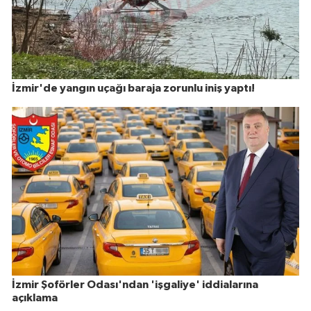
İzmir'de yangın uçağı baraja zorunlu iniş yaptı!
İzmir Şoförler Odası'ndan 'işgaliye' iddialarına
açıklama