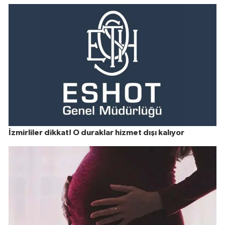
İzmirliler dikkat! O duraklar hizmet dışı kalıyor