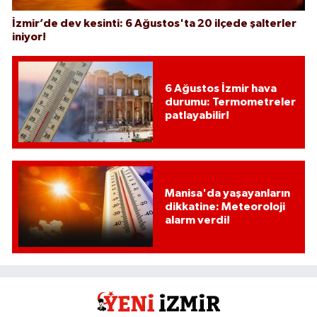
İzmir’de dev kesinti: 6 Ağustos'ta 20 ilçede şalterler
iniyor!
6 Ağustos İzmir hava
durumu: Termometreler
patlayabilir!
Manisa'da yaşayanların
dikkatine: Meteoroloji
alarm verdi!