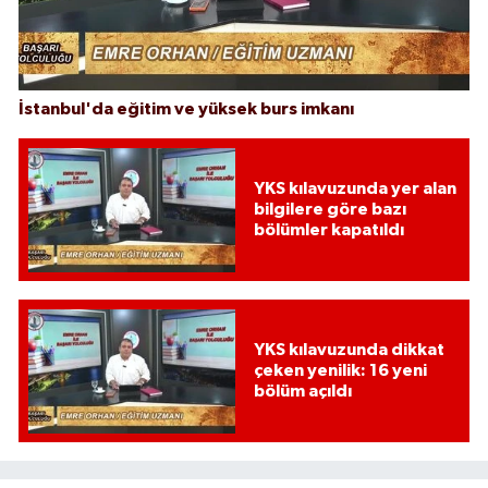
İstanbul'da eğitim ve yüksek burs imkanı
YKS kılavuzunda yer alan
bilgilere göre bazı
bölümler kapatıldı
YKS kılavuzunda dikkat
çeken yenilik: 16 yeni
bölüm açıldı