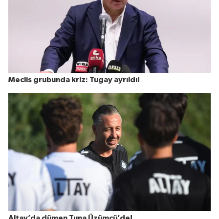
Meclis grubunda kriz: Tugay ayrıldı!
Altay’da dümen Tuna Üzümcü’de!