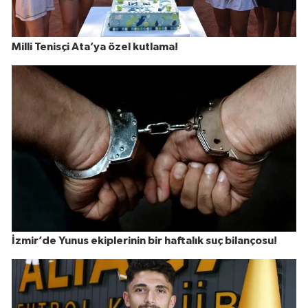
Milli Tenisçi Ata’ya özel kutlama!
İzmir’de Yunus ekiplerinin bir haftalık suç bilançosu!