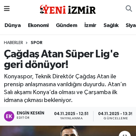
Dünya
İzmir Nöbetçi Eczaneler
Dünya
Ekonomi
Gündem
İzmir
Sağlık
Siy
Ekonomi
İzmir Hava Durumu
HABERLER
SPOR
Çağdaş Atan Süper Lig'e
Gündem
İzmir Namaz Vakitleri
geri dönüyor!
İzmir
İzmir Trafik Yoğunluk Haritası
Konyaspor, Teknik Direktör Çağdaş Atan ile
prensip anlaşmasına varıldığını duyurdu. Atan’ın
Sağlık
Süper Lig Puan Durumu ve Fikstür
Salı akşamı Konya’da olması ve Çarşamba ilk
idmana çıkması bekleniyor.
Siyaset
Tüm Manşetler
ENGIN KESKIN
04.11.2025 - 12:51
04.11.2025 - 13:39
Magazin
Son Dakika Haberleri
EDITÖR
YAYINLANMA
GÜNCELLEME
Resmi İlanlar
Haber Arşivi