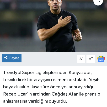
Spor
Teknoloji
Tatil ve Seyahat
Çevre
Okul Gazetesi
Paylaş
-
+
A
A
Trendyol Süper Lig ekiplerinden Konyaspor,
teknik direktör arayışını resmen noktaladı. Yeşil-
beyazlı kulüp, kısa süre önce yollarını ayırdığı
Recep Uçar’ın ardından Çağdaş Atan ile prensip
anlaşmasına varıldığını duyurdu.