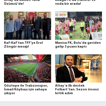
Üzümcü’de!
veda bir arada!
Kaf-Kaf’tan TFF’ye Erol
Manisa FK, Bolu’da geriden
Zöngür mesajı!
gelip 3 puanı kaptı
Göztepe ile Trabzonspor,
Altay'a ilk destek
İsmail Köybaşı için sahaya
Folkart'tan: Sezon öncesi
çıkıyor
kritik adım