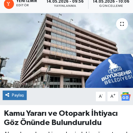
YENI İZMIR
14.05.2026 - 09:56
14.05.2026 - 10:06
EDITÖR
YAYINLANMA
GÜNCELLEME
Spor
Teknoloji
Tatil ve Seyahat
Çevre
Okul Gazetesi
Paylaş
-
+
A
A
Kamu Yararı ve Otopark İhtiyacı
Göz Önünde Bulunduruldu