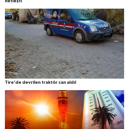
netleşti
Tire’de devrilen traktör can aldı!