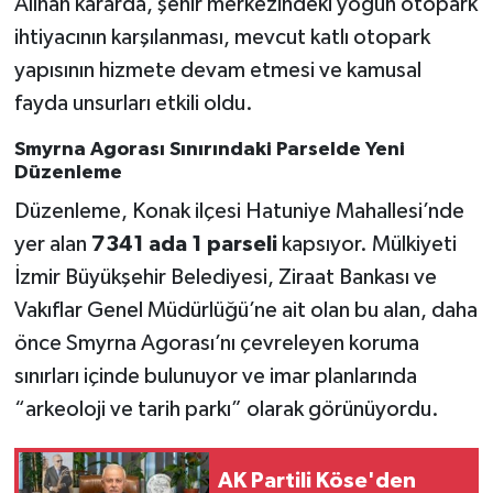
Alınan kararda, şehir merkezindeki yoğun otopark
ihtiyacının karşılanması, mevcut katlı otopark
yapısının hizmete devam etmesi ve kamusal
fayda unsurları etkili oldu.
Smyrna Agorası Sınırındaki Parselde Yeni
Düzenleme
Düzenleme, Konak ilçesi Hatuniye Mahallesi’nde
yer alan
7341 ada 1 parseli
kapsıyor. Mülkiyeti
İzmir Büyükşehir Belediyesi, Ziraat Bankası ve
Vakıflar Genel Müdürlüğü’ne ait olan bu alan, daha
önce Smyrna Agorası’nı çevreleyen koruma
sınırları içinde bulunuyor ve imar planlarında
“arkeoloji ve tarih parkı” olarak görünüyordu.
AK Partili Köse'den