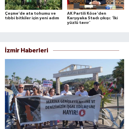
Çeşme’de ata tohumu ve
AK Partili Köse'den
tıbbi bitkiler için yeni adım
Karşıyaka Stadı çıkışı: 'İki
yüzlü tavır'
İzmir Haberleri