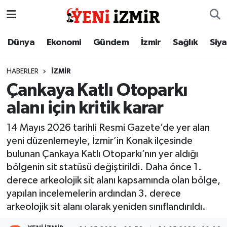
Dünya
İzmir Nöbetçi Eczaneler
Dünya
Ekonomi
Gündem
İzmir
Sağlık
Siy
Ekonomi
İzmir Hava Durumu
HABERLER
İZMIR
Çankaya Katlı Otoparkı
Gündem
İzmir Namaz Vakitleri
alanı için kritik karar
İzmir
İzmir Trafik Yoğunluk Haritası
14 Mayıs 2026 tarihli Resmi Gazete’de yer alan
yeni düzenlemeyle, İzmir’in Konak ilçesinde
Sağlık
Süper Lig Puan Durumu ve Fikstür
bulunan Çankaya Katlı Otoparkı’nın yer aldığı
bölgenin sit statüsü değiştirildi. Daha önce 1.
Siyaset
Tüm Manşetler
derece arkeolojik sit alanı kapsamında olan bölge,
yapılan incelemelerin ardından 3. derece
Magazin
Son Dakika Haberleri
arkeolojik sit alanı olarak yeniden sınıflandırıldı.
Resmi İlanlar
Haber Arşivi