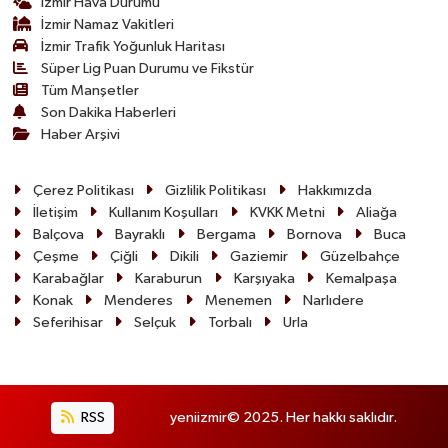
İzmir Hava Durumu
İzmir Namaz Vakitleri
İzmir Trafik Yoğunluk Haritası
Süper Lig Puan Durumu ve Fikstür
Tüm Manşetler
Son Dakika Haberleri
Haber Arşivi
Çerez Politikası
Gizlilik Politikası
Hakkımızda
İletişim
Kullanım Koşulları
KVKK Metni
Aliağa
Balçova
Bayraklı
Bergama
Bornova
Buca
Çeşme
Çiğli
Dikili
Gaziemir
Güzelbahçe
Karabağlar
Karaburun
Karşıyaka
Kemalpaşa
Konak
Menderes
Menemen
Narlıdere
Seferihisar
Selçuk
Torbalı
Urla
RSS
yeniizmir© 2025. Her hakkı saklıdır.