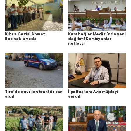
Kıbrıs Gazisi Ahmet
Karabağlar Meclisi'nde yeni
Bacınak'a veda
dağılım! Komisyonlar
netleşti
Tire’de devrilen traktör can
İlçe Başkanı Avcı müjdeyi
aldı!
verdi!