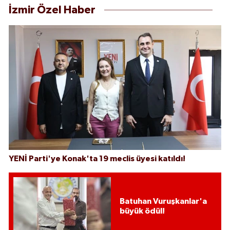
İzmir Özel Haber
YENİ Parti'ye Konak'ta 19 meclis üyesi katıldı!
Batuhan Vuruşkanlar'a
büyük ödül!