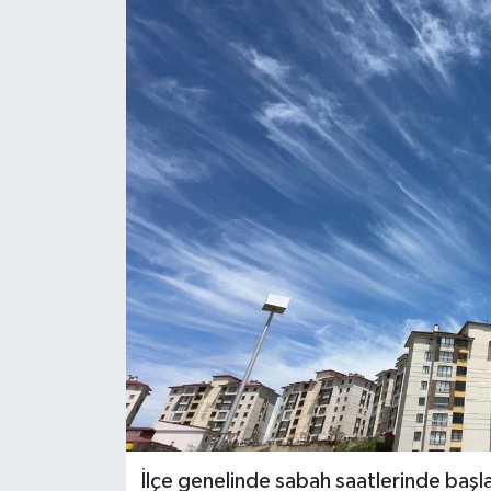
Spor
Teknoloji
Tatil ve Seyahat
Çevre
Okul Gazetesi
İlçe genelinde sabah saatlerinde başlay