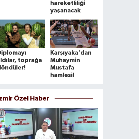
hareketliliği
yaşanacak
Diplomayı
Karşıyaka'dan
ldılar, toprağa
Muhaymin
döndüler!
Mustafa
hamlesi!
İzmir Özel Haber