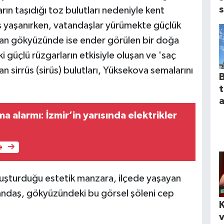
s
ın taşıdığı toz bulutları nedeniyle kent
yaşanırken, vatandaşlar yürümekte güçlük
ndan gökyüzünde ise ender görülen bir doğa
 güçlü rüzgarların etkisiyle oluşan ve 'saç
 sirrüs (sirüs) bulutları, Yüksekova semalarını
B
a
 alarmı: İzmir’in yarısında elektrikler
e
luşturduğu estetik manzara, ilçede yaşayan
atandaş, gökyüzündeki bu görsel şöleni cep
K
v