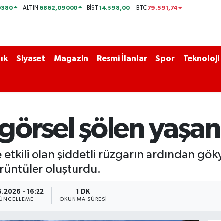
0380
6862,09000
14.598,00
79.591,74
ALTIN
BİST
BTC
ık
Siyaset
Magazin
Resmi İlanlar
Spor
Teknoloji
örsel şölen yaşan
 etkili olan şiddetli rüzgarın ardından gök
rüntüler oluşturdu.
5.2026 - 16:22
1 DK
ÜNCELLEME
OKUNMA SÜRESI