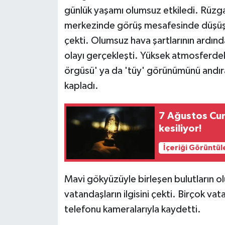
günlük yaşamı olumsuz etkiledi. Rüzgar
merkezinde görüş mesafesinde düşüş 
çekti. Olumsuz hava şartlarının ardı
olayı gerçekleşti. Yüksek atmosferdeki
örgüsü' ya da 'tüy' görünümünü andıran
kapladı.
7 Ağustos Cuma
kesiliyor!
İçeriği Görüntül
Mavi gökyüzüyle birleşen bulutların o
vatandaşların ilgisini çekti. Birçok v
telefonu kameralarıyla kaydetti.