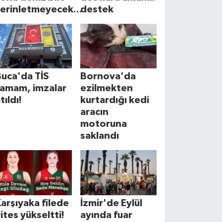
erinletmeyecek...
destek
uca'da TİS
Bornova'da
tamam, imzalar
ezilmekten
tıldı!
kurtardığı kedi
aracın
motoruna
saklandı
arşıyaka filede
İzmir'de Eylül
ites yükseltti!
ayında fuar