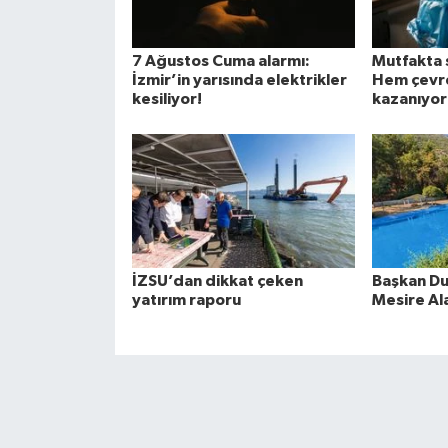
7 Ağustos Cuma alarmı:
Mutfakta s
İzmir’in yarısında elektrikler
Hem çevr
kesiliyor!
kazanıyor
İZSU’dan dikkat çeken
Başkan Du
yatırım raporu
Mesire Al