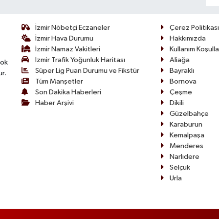
İzmir Nöbetçi Eczaneler
Çerez Politikası
İzmir Hava Durumu
Hakkımızda
İzmir Namaz Vakitleri
Kullanım Koşulla
İzmir Trafik Yoğunluk Haritası
Aliağa
çok
Süper Lig Puan Durumu ve Fikstür
Bayraklı
ur.
Tüm Manşetler
Bornova
Son Dakika Haberleri
Çeşme
Haber Arşivi
Dikili
Güzelbahçe
Karaburun
Kemalpaşa
Menderes
Narlıdere
Selçuk
Urla