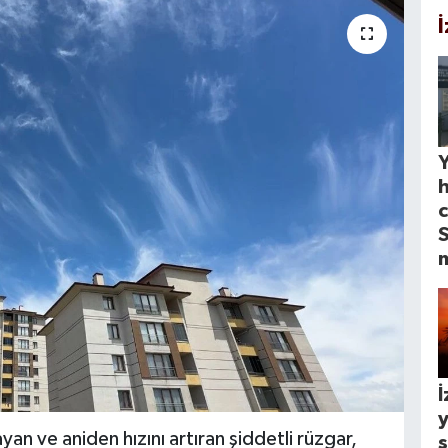
Y
c
S
İ
y
an ve aniden hızını artıran şiddetli rüzgar,
s