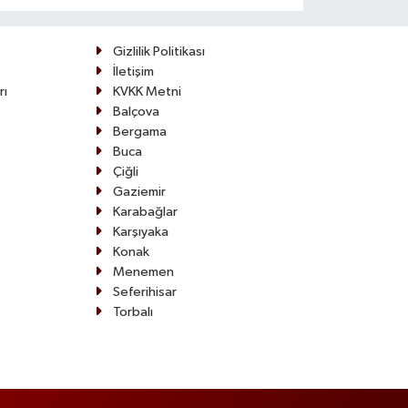
adaylarına
uyarı:
Gizlilik Politikası
'Tercihi üst
İletişim
sıraya
rı
KVKK Metni
yazmanın
Balçova
bir etkisi
Bergama
var mı?'
Buca
Çiğli
Gaziemir
Karabağlar
Karşıyaka
Konak
Menemen
Seferihisar
Torbalı