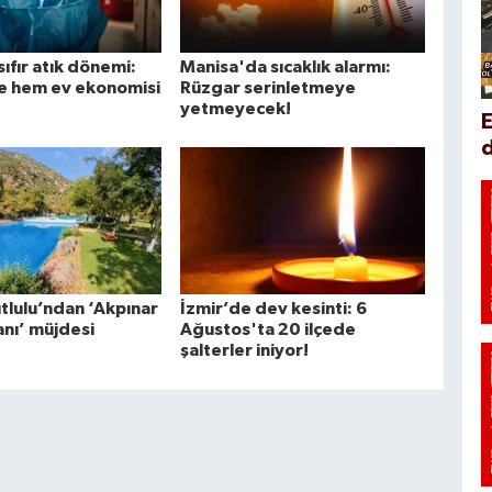
ıfır atık dönemi:
Manisa'da sıcaklık alarmı:
e hem ev ekonomisi
Rüzgar serinletmeye
yetmeyecek!
d
tlulu’ndan ‘Akpınar
İzmir’de dev kesinti: 6
anı’ müjdesi
Ağustos'ta 20 ilçede
şalterler iniyor!