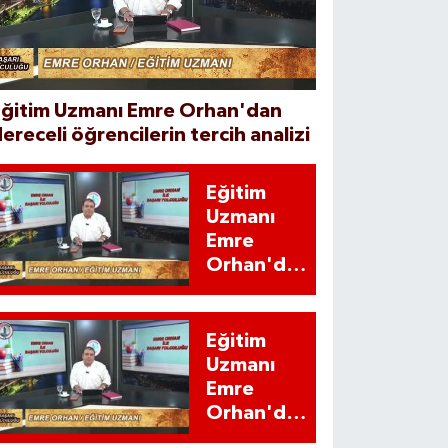
Eğitim Uzmanı Emre Orhan'dan
ereceli öğrencilerin tercih analizi
Eğitim
Uzmanı
Emre
Orhan'dan
YKS
adaylarına
'İstatistiki'
Eğitim
uyarı
Uzmanı
Emre
Orhan'dan
YKS