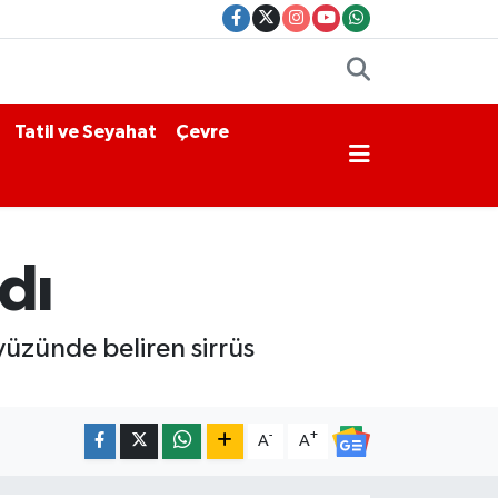
Tatil ve Seyahat
Çevre
dı
yüzünde beliren sirrüs
-
+
A
A