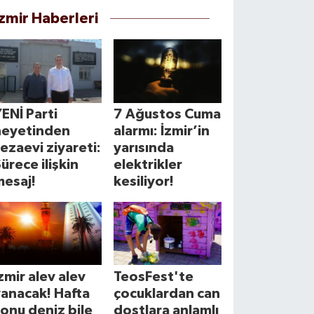
İzmir Haberleri
ENİ Parti
7 Ağustos Cuma
heyetinden
alarmı: İzmir’in
ezaevi ziyareti:
yarısında
ürece ilişkin
elektrikler
mesaj!
kesiliyor!
zmir alev alev
TeosFest'te
anacak! Hafta
çocuklardan can
onu deniz bile
dostlara anlamlı