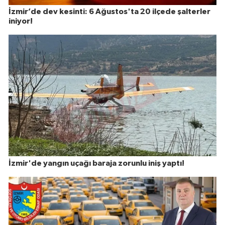
İzmir’de dev kesinti: 6 Ağustos'ta 20 ilçede şalterler
iniyor!
İzmir'de yangın uçağı baraja zorunlu iniş yaptı!