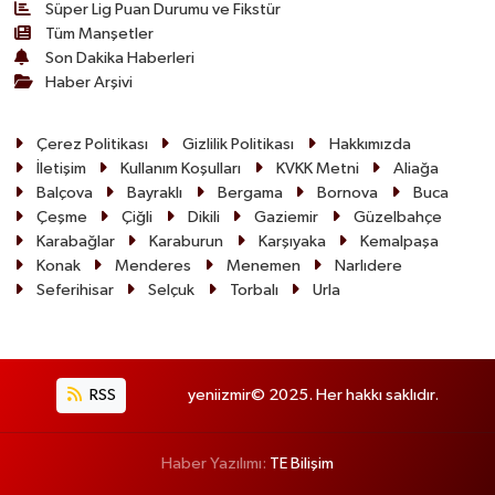
Süper Lig Puan Durumu ve Fikstür
Tüm Manşetler
Son Dakika Haberleri
Haber Arşivi
Çerez Politikası
Gizlilik Politikası
Hakkımızda
İletişim
Kullanım Koşulları
KVKK Metni
Aliağa
Balçova
Bayraklı
Bergama
Bornova
Buca
Çeşme
Çiğli
Dikili
Gaziemir
Güzelbahçe
Karabağlar
Karaburun
Karşıyaka
Kemalpaşa
Konak
Menderes
Menemen
Narlıdere
Seferihisar
Selçuk
Torbalı
Urla
RSS
yeniizmir© 2025. Her hakkı saklıdır.
Haber Yazılımı:
TE Bilişim