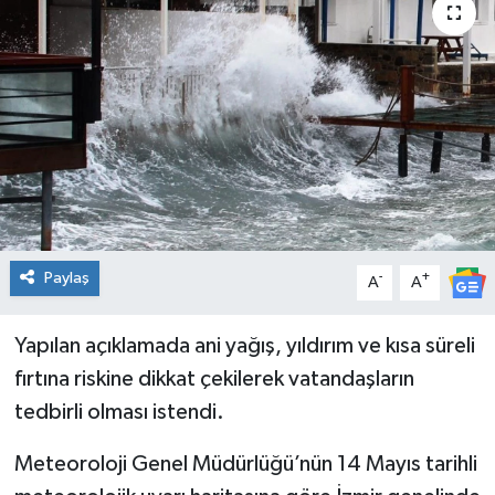
Spor
Teknoloji
Tatil ve Seyahat
Çevre
Okul Gazetesi
Paylaş
-
+
A
A
Yapılan açıklamada ani yağış, yıldırım ve kısa süreli
fırtına riskine dikkat çekilerek vatandaşların
tedbirli olması istendi.
Meteoroloji Genel Müdürlüğü’nün 14 Mayıs tarihli