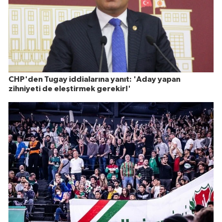
CHP'den Tugay iddialarına yanıt: 'Aday yapan
zihniyeti de eleştirmek gerekir!'