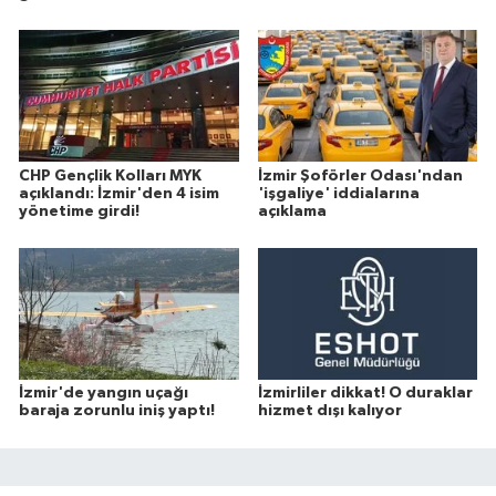
CHP Gençlik Kolları MYK
İzmir Şoförler Odası'ndan
açıklandı: İzmir'den 4 isim
'işgaliye' iddialarına
yönetime girdi!
açıklama
İzmir'de yangın uçağı
İzmirliler dikkat! O duraklar
baraja zorunlu iniş yaptı!
hizmet dışı kalıyor