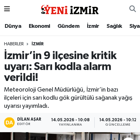
Dünya
İzmir Nöbetçi Eczaneler
Dünya
Ekonomi
Gündem
İzmir
Sağlık
Siy
Ekonomi
İzmir Hava Durumu
HABERLER
İZMIR
İzmir’in 9 ilçesine kritik
Gündem
İzmir Namaz Vakitleri
uyarı: Sarı kodla alarm
İzmir
İzmir Trafik Yoğunluk Haritası
verildi!
Sağlık
Süper Lig Puan Durumu ve Fikstür
Meteoroloji Genel Müdürlüğü, İzmir’in bazı
ilçeleri için sarı kodlu gök gürültülü sağanak yağış
Siyaset
Tüm Manşetler
uyarısı yayımladı.
Magazin
Son Dakika Haberleri
DILAN AŞAR
14.05.2026 - 10:08
14.05.2026 - 10:12
EDITÖR
YAYINLANMA
GÜNCELLEME
Resmi İlanlar
Haber Arşivi