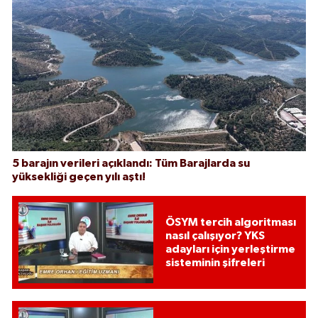
5 barajın verileri açıklandı: Tüm Barajlarda su
yüksekliği geçen yılı aştı!
ÖSYM tercih algoritması
nasıl çalışıyor? YKS
adayları için yerleştirme
sisteminin şifreleri